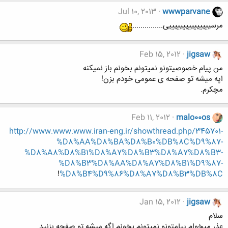
Jul 10, 2013
wwwparvane
مرسیییییییییییییییی...............
Feb 15, 2012
jigsaw
من پیام خصوصیتونو نمیتونم بخونم باز نمیکنه
اپه میشه تو صفحه ی عمومی خودم بزن!
مچکرم.
Feb 11, 2012
malo00os
http://www.www.www.iran-eng.ir/showthread.php/345701-
%D8%AA%D8%BA%D8%B0%DB%8C%D9%87-
%D8%A8%D8%B1%D8%A7%D8%B3%D8%A7%D8%B3-
%D8%B3%D8%AA%D8%A7%D8%B1%D9%87-
!
%D8%B4%D9%86%D8%A7%D8%B3%DB%8C
Jan 15, 2012
jigsaw
سلام
عذر میخوام پیامتونو نمیتونم بخونم اگه میشه تو صفحه بزنید