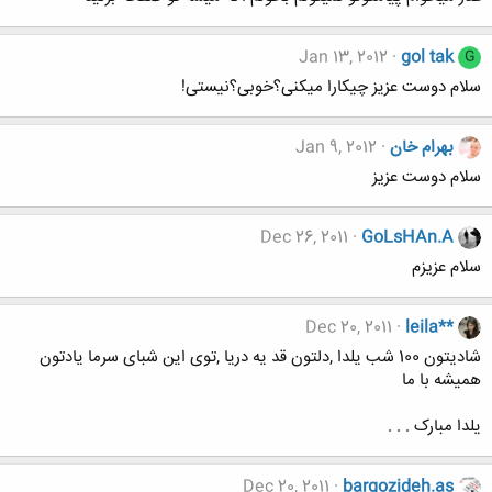
Jan 13, 2012
gol tak
G
سلام دوست عزیز چیکارا میکنی؟خوبی؟نیستی!
بهرام خان
Jan 9, 2012
سلام دوست عزيز
Dec 26, 2011
GoLsHAn.A
سلام عزيزم
Dec 20, 2011
leila**
شادیتون 100 شب یلدا ,دلتون قد یه دریا ,توی این شبای سرما یادتون
همیشه با ما
یلدا مبارک . . .
Dec 20, 2011
bargozideh.as