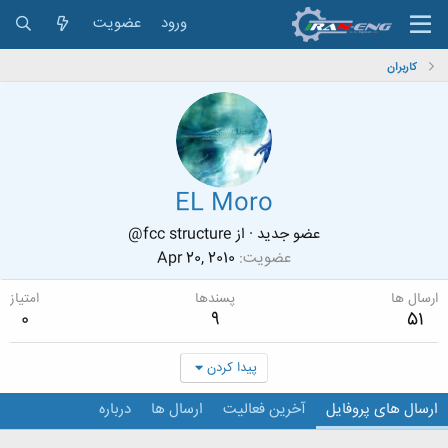
ورود
عضویت
کاربران
EL Moro
عضو جدید
·
از
fcc structure@
عضویت
Apr 20, 2010
ارسال ها
پسندها
امتیاز
0
9
51
پیدا کردن
ارسال های پروفایل
آخرین فعالیت
ارسال ها
درباره