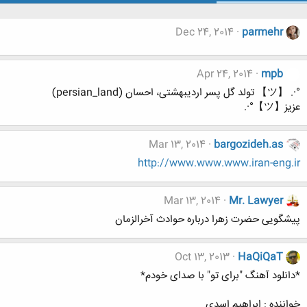
Dec 24, 2014
parmehr
Apr 24, 2014
mpb
°·. 【ツ】 تولد گل پسر اردیبهشتی، احسان (persian_land)
عزیز【ツ】°·.
Mar 13, 2014
bargozideh.as
http://www.www.www.iran-eng.ir
Mar 13, 2014
Mr. Lawyer
پیشگویی حضرت زهرا درباره حوادث آخرالزمان
Oct 13, 2013
HaQiQaT
*دانلود آهنگ "برای تو" با صدای خودم*
خواننده : ابراهیم اسدی