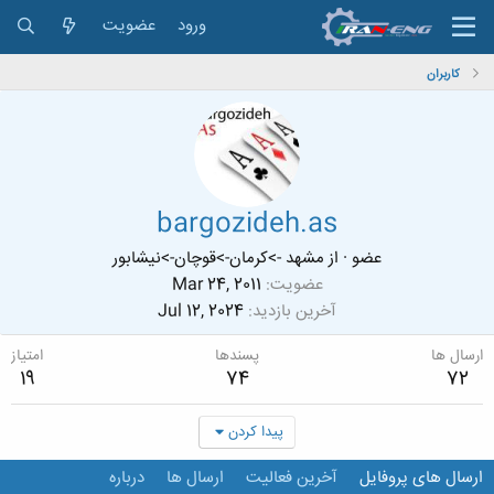
ورود
عضویت
کاربران
bargozideh.as
عضو
·
از
مشهد ->کرمان->قوچان->نیشابور
عضویت
Mar 24, 2011
آخرین بازدید
Jul 12, 2024
ارسال ها
پسندها
امتیاز
19
74
72
پیدا کردن
ارسال های پروفایل
آخرین فعالیت
ارسال ها
درباره