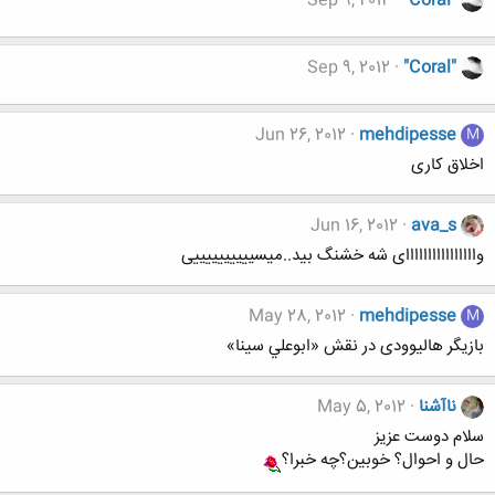
Sep 9, 2012
"Coral"
Sep 9, 2012
"Coral"
Jun 26, 2012
mehdipesse
M
اخلاق کاری
Jun 16, 2012
ava_s
واااااااااااااااای شه خشنگ بید..میسییییییییییی
May 28, 2012
mehdipesse
M
بازیگر هالیوودی در نقش «ابوعلي سينا»
ناآشنا
May 5, 2012
سلام دوست عزیز
حال و احوال؟ خوبین؟چه خبرا؟