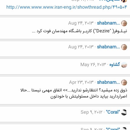
http://www.www.www.iran-eng.ir/showthread.php/490504
Aug 24, 2013
shabnam...
نیـلـوفر( "Dezire") کاربـر باشـگاه مهندسان فوت کرد ...
Aug 24, 2013
shabnam...
گشاوه
May 26, 2013
Apr 23, 2013
shabnam...
ذوق زده میشید؟ انتظارشو ندارید...>> اتفاق مهمی نیستا ...حالا
اصراردارید بیاید داخل مسئولیتش با خودتون
Sep 9, 2012
"Coral"