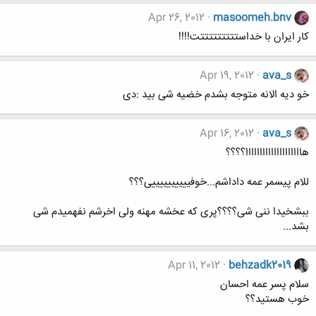
Apr 26, 2012
masoomeh.bnv
کار ایران با خداستتتتتتتتتت!!!!
Apr 19, 2012
ava_s
خو دیه الانه متوجه بشدم خضیه شی بید :دی
Apr 16, 2012
ava_s
هاااااااااااااااااااا؟؟؟؟
للام پیسمر عمه داداشم...خوفییییییییییی؟؟؟
ببشخیدا ننی شی؟؟؟؟پری که عخشه مهنه ولی اخرشم نفهمیدم شی
بشد...
Apr 11, 2012
behzadk2019
سلام پسر عمه احسان
خوب هستید؟؟