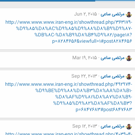
مرتضی ساعی
Jun 2, 2015
http://www.www.www.iran-eng.ir/showthread.php/363179-
%D9%85%D8%AC%D9%85%D9%88%D8%B9%D9%87-
%DB%8C-%D8%B9%D8%B4%D9%82/page18?
p=8284656&viewfull=1#post8284656
مرتضی ساعی
Mar 19, 2015
مرتضی ساعی
Sep 22, 2013
http://www.www.www.iran-eng.ir/showthread.php/492974-
%D9%BE%D9%88%D8%B3%D8%AA%D8%B1-
%D8%AF%D9%81%D8%A7%D8%B9-
%D9%85%D9%82%D8%AF%D8%B3?
p=6847683#post6847683
مرتضی ساعی
Sep 12, 2013
http://www.www.www.iran-eng.ir/showthread.php/403904-