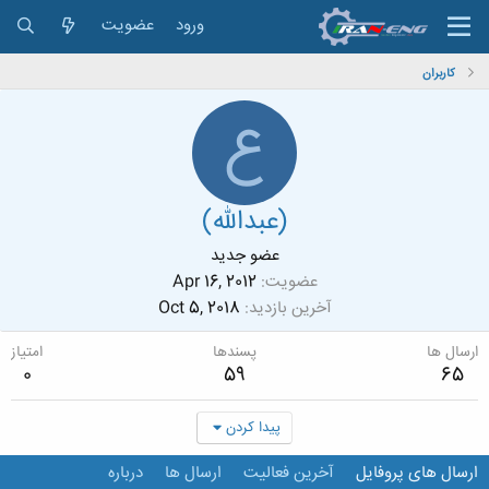
ورود
عضویت
کاربران
ع
(عبدالله)
عضو جدید
عضویت
Apr 16, 2012
آخرین بازدید
Oct 5, 2018
ارسال ها
پسندها
امتیاز
0
59
65
پیدا کردن
ارسال های پروفایل
آخرین فعالیت
ارسال ها
درباره