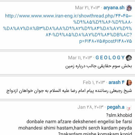
Mar 21, 2013
aryana.sh
http://www.www.www.iran-eng.ir/showthread.php/440450-
%D9%85%D9%86-%D9%88-
%D8%A7%D8%B3%D8%AA%D9%82%D9%84%D8%A7%D9%
84-%D9%85%D8%A7%D9%84%DB%8C?
p=6148075#post6148075
Mar 11, 2013
G E O L O G Y
بخش سوم حقایقی جالب درباره زمین
Feb 1, 2013
arash 4
شیخ رجبعلی رساننده پیام امام رضا علیه السلام به جوان خواهان ازدواج
Jan 28, 2013
pegah.a
slm.khobid?
donbale narm afzare deksheneri engelisi be farsi
mohandesi shimi hastam,harchi serch kardam peyda
nakardam,mishe komakam konid?