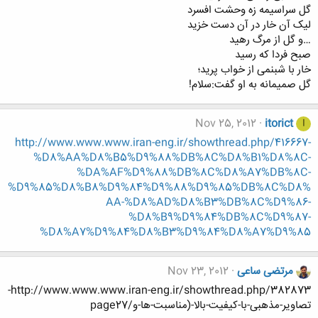
گل سراسیمه زه وحشت افسرد
لیک آن خار در آن دست خزید
…و گل از مرگ رهید
صبح فردا که رسید
خار با شبنمی از خواب پرید؛
گل صمیمانه به او گفت:سلام!
Nov 25, 2012
itorict
I
http://www.www.www.iran-eng.ir/showthread.php/416667-
%D8%AA%D8%B5%D9%88%DB%8C%D8%B1%D8%8C-
%DA%AF%D9%88%DB%8C%D8%A7%DB%8C-
%D9%85%D8%B8%D9%84%D9%88%D9%85%DB%8C%D8%
AA-%D8%AD%D8%B3%DB%8C%D9%86-
%D8%B9%D9%84%DB%8C%D9%87-
%D8%A7%D9%84%D8%B3%D9%84%D8%A7%D9%85
مرتضی ساعی
Nov 23, 2012
http://www.www.www.iran-eng.ir/showthread.php/382873-
تصاویر-مذهبی-با-کیفیت-بالا-(مناسبت-ها-و/page27