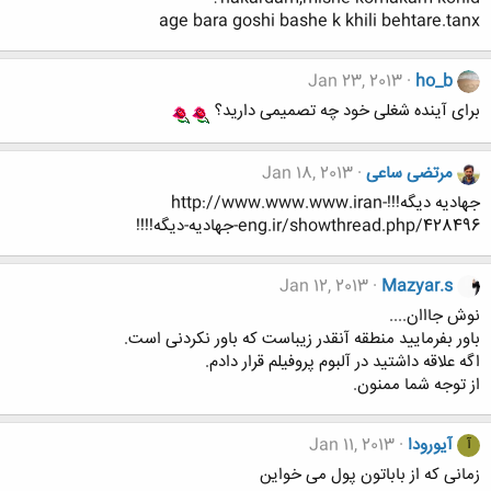
age bara goshi bashe k khili behtare.tanx
Jan 23, 2013
ho_b
برای آینده شغلی خود چه تصمیمی دارید؟
مرتضی ساعی
Jan 18, 2013
جهادیه دیگه!!!http://www.www.www.iran-
eng.ir/showthread.php/428496-جهادیه-دیگه!!!!
Jan 12, 2013
Mazyar.s
نوش جااان....
باور بفرمایید منطقه آنقدر زیباست که باور نکردنی است.
اگه علاقه داشتید در آلبوم پروفیلم قرار دادم.
از توجه شما ممنون.
آیورودا
Jan 11, 2013
آ
زمانی که از باباتون پول می خواین