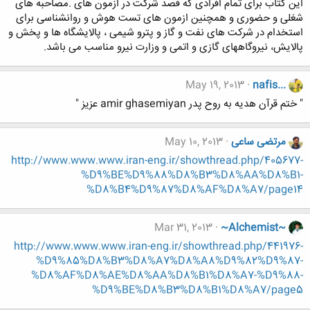
این کتاب برای تمام افرادی که قصد شرکت در ازمون های .مصاحبه های
شغلی و حضوری و همچنین ازمون های تست هوش و روانشناسی برای
استخدام در شرکت های نفت و گاز و پترو شیمی ، پالایشگاه ها و پخش و
پالایش، نیروگاههای گازی و اتمی و وزارت نیرو مناسب می باشد.
May 19, 2013
nafis...
" ختم قرآن هدیه به روح پدر amir ghasemiyan عزیز "
مرتضی ساعی
May 10, 2013
http://www.www.www.iran-eng.ir/showthread.php/405677-
%D9%BE%D9%88%D8%B3%D8%AA%D8%B1-
%D8%B4%D9%87%D8%AF%D8%A7/page14
Mar 31, 2013
~Alchemist~
http://www.www.www.iran-eng.ir/showthread.php/441976-
%D9%85%D8%B3%D8%A7%D8%A8%D9%82%D9%87-
%D8%AF%D8%AE%D8%AA%D8%B1%D8%A7-%D9%88-
%D9%BE%D8%B3%D8%B1%D8%A7/page5