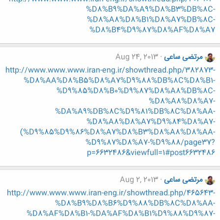
%D8%B9%DA%A9%D8%B3%DB%8C-
%D8%A8%D8%B1%D8%A7%DB%8C-
%D8%B4%D9%87%D8%AF%D8%A7
مرتضی ساعی
Aug 24, 2013
http://www.www.www.iran-eng.ir/showthread.php/382873-
%D8%AA%D8%B5%D8%A7%D9%88%DB%8C%D8%B1-
%D9%85%D8%B0%D9%87%D8%A8%DB%8C-
%D8%A8%D8%A7-
%DA%A9%DB%8C%D9%81%DB%8C%D8%AA-
%D8%A8%D8%A7%D9%84%D8%A7-
(%D9%85%D9%86%D8%A7%D8%B3%D8%A8%D8%AA-
%D9%87%D8%A7-%D9%88/page37?
p=6632486&viewfull=1#post6632486
مرتضی ساعی
Aug 2, 2013
http://www.www.www.iran-eng.ir/showthread.php/465643-
%D8%B9%D8%B6%D9%88%DB%8C%D8%AA-
%D8%AF%D8%B1-%DA%AF%D8%B1%D9%88%D9%87-