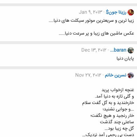
رزیتا جون$
Jan 9, 2013
زیبا ترین و سریعترین موتور سیکلت های دنیا....
عکس ماشین های زیبا و پر سرعت دنیا.....
Dec 13, 2012
...baran
پایان دنیا
نسرین خانم
Nov 27, 2012
غنچه ازخواب پرید
و گلی تازه به دنیا آمد.
خارخندید و به گل گفت سلام
…و جوابی نشنید؛
خار رنجید و هیچ نگفت؛
ساعتی چند گذشت
گل چه زیبا بود…
دست بی رحمی آمد نزدیک…