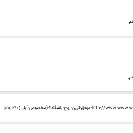
م.
م.
-زوج-باشگاه2-(مخصوص-آبان)/page9