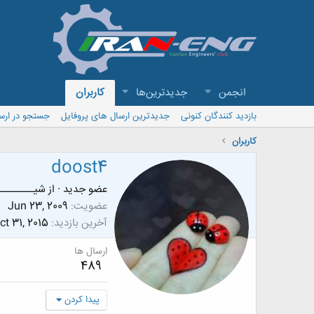
انجمن
جدیدترین‌ها
کاربران
بازدید کنندگان کنونی
جدیدترین ارسال های پروفایل
جستجو در ارس
کاربران
doost4
عضو جدید
·
از
شیـــــــــ
عضویت
Jun 23, 2009
آخرین بازدید
ct 31, 2015
ارسال ها
489
پیدا کردن