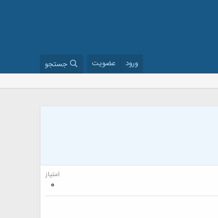
ورود
عضویت
جستجو
امتیاز
0