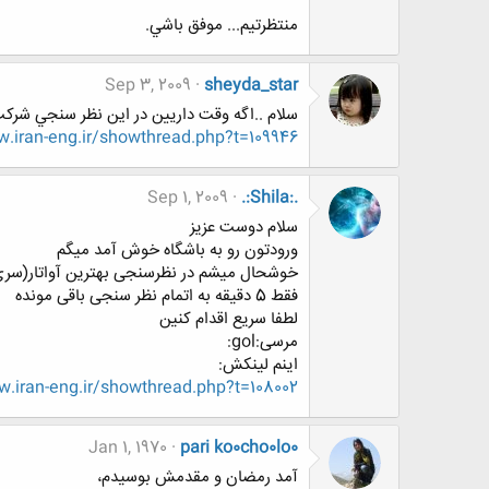
منتظرتيم... موفق باشي.
Sep 3, 2009
sheyda_star
سلام ..اگه وقت داريين در اين نظر سنجي شركت
iran-eng.ir/showthread.php?t=109946
Sep 1, 2009
.:Shila:.
سلام دوست عزیز
ورودتون رو به باشگاه خوش آمد میگم
خوشحال میشم در نظرسنجی بهترین آواتار(سری5) شرکت کنی
فقط 5 دقیقه به اتمام نظر سنجی باقی مونده
لطفا سریع اقدام کنین
مرسی:gol:
اینم لینکش:
.iran-eng.ir/showthread.php?t=108002
Jan 1, 1970
pari ko0cho0lo0
آمد رمضان و مقدمش بوسیدم،