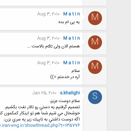
Aug 3, 2010
M a t i n
M
یه پی ام بده
Aug 3, 2010
M a t i n
M
هستم الان ولی dcم بالاست ...
Aug 3, 2010
M a t i n
M
سلام
آره در خدمتم =))
Jan 25, 2010
s.khalighi
S
سلام دوست عزيز،
تصميم گرفتيم يه دستي رو تالار نفت بكشيم.
خوشحال مي شيم شما هم تو اينكار كمكمون كني 
اگه دوست داشتي به تاپيك زير يه سري بزن:
iran-eng.ir/showthread.php?t=135776