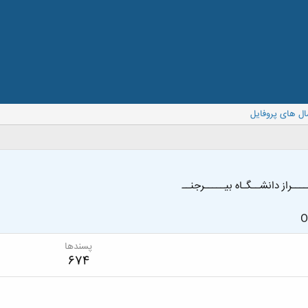
ال های پروفایل
ـــراز دانشــگـاه بیـــــرجنــ
O
پسندها
674