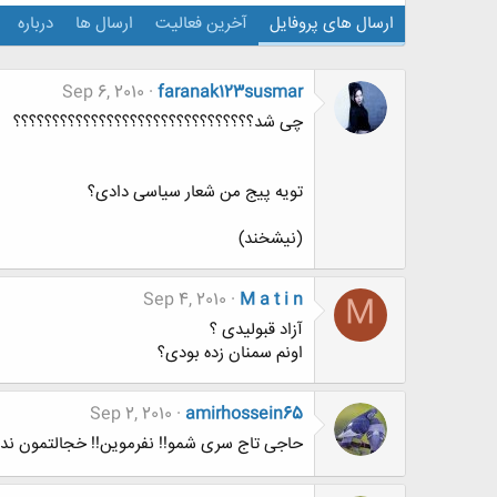
ارسال های پروفایل
آخرین فعالیت
ارسال ها
درباره
Sep 6, 2010
faranak123susmar
چی شد؟؟؟؟؟؟؟؟؟؟؟؟؟؟؟؟؟؟؟؟؟؟؟؟؟؟؟؟؟؟؟
تویه پیج من شعار سیاسی دادی؟
(نیشخند)
Sep 4, 2010
M a t i n
M
آزاد قبولیدی ؟
اونم سمنان زده بودی؟
Sep 2, 2010
amirhossein65
حاجی تاج سری شمو!! نفرموین!! خجالتمون نده