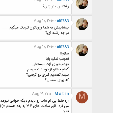
رشته ی منو زدی؟
Aug 10, 2010
eli1989
پیشاپیش به شما ورودتون تبریک میگیم!!!!!!!
در چه رشته ای؟
Aug 10, 2010
eli1989
سلام!!
تعجب نداره بابا
دیدم خبری ازت نیستش
گفتم حالتو از دوستت بپرسم
ببینم تصمیم کبری رو گرفتی؟
که بیای سمنان؟
Aug 3, 2010
M a t i n
M
آره فقط پی ام hiت رو دیدم دیگه جوابی نیومد =))
من فردا ظهر ساعت های 2 3 به بعد هستم =))
فعلا