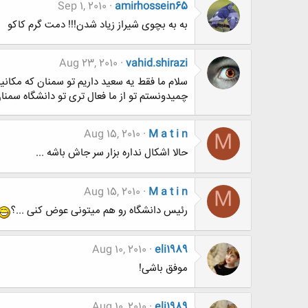
Sep 1, 2010
amirhossein65
به به بچوی شیراز زیاد شدن!!! دمت گرم کاکو
Aug 23, 2010
vahid.shirazi
سلام ما فقط یه سعید داریم تو سمنان که مکا
چمیدونستم تو از ما فعال تری تو دانشگاه سمنان
Aug 15, 2010
M a t i n
M
حالا اشکال نداره بزار سر جاش باشه ...
Aug 15, 2010
M a t i n
M
رئیس دانشگاه رو هم میتونی عوض کنی ...؟
Aug 10, 2010
eli1989
موفق باشی!
Aug 10, 2010
eli1989