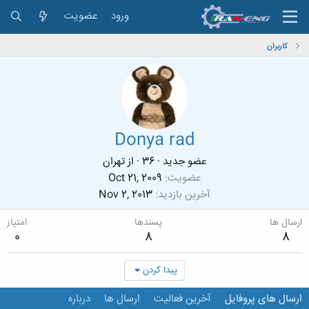
ورود
عضویت
کاربران
Donya rad
عضو جدید
·
36
·
از
تهران
عضویت
Oct 21, 2009
آخرین بازدید
Nov 2, 2013
ارسال ها
پسندها
امتیاز
0
8
8
پیدا کردن
ارسال های پروفایل
آخرین فعالیت
ارسال ها
درباره