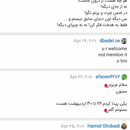
هر چه هست از درون ماست!
نه از جای دیگه!
در ضمن چرت و پرتم نگو!
من دیگه اون دنیای سابق نیستم و ...
فقط به هدفت فکر کن! نه به چیزای دیگه!
Apr 26, 2011
dbadel.ce
u r welcome
not mention it
u too
Apr 26, 2011
afsoon6282
سلام عزیزم
ممنون
یکی پیدا کردم 26 تا 30 اردیبهشت هست
ممنونم گلم
Apr 25, 2011
Hamid Ghobadi