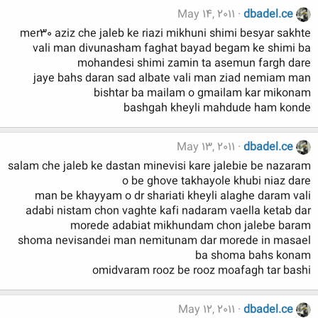
May 14, 2011
dbadel.ce
mer30 aziz che jaleb ke riazi mikhuni shimi besyar sakhte
vali man divunasham faghat bayad begam ke shimi ba
mohandesi shimi zamin ta asemun fargh dare
jaye bahs daran sad albate vali man ziad nemiam man
bishtar ba mailam o gmailam kar mikonam
bashgah kheyli mahdude ham konde
May 13, 2011
dbadel.ce
salam che jaleb ke dastan minevisi kare jalebie be nazaram
o be ghove takhayole khubi niaz dare
man be khayyam o dr shariati kheyli alaghe daram vali
adabi nistam chon vaghte kafi nadaram vaella ketab dar
morede adabiat mikhundam chon jalebe baram
shoma nevisandei man nemitunam dar morede in masael
ba shoma bahs konam
omidvaram rooz be rooz moafagh tar bashi
May 12, 2011
dbadel.ce