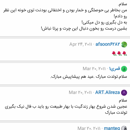
سلام.
من بخاطر بی حوصلگی و خمار بودن و اختفائی بودنت توی خونه این نظر
رو دادم!
به دل بگیری رو دل میکنی!
بشین درست رو بخون دنبال این چرت و پرتا نباش!
Apr 24, 2011
afsoon6282
قمری1
Mar 20, 2011
ق
سلام.تولدت مبارک .عید هم پیشاپیش مبارک.
Mar 20, 2011
ART.Alireza
A
سلام
عجین شدن شروع بهار زندگیت با بهار طبیعت رو باید ب فال نیک بگیری
تولدت مبارک
Mar 20, 2011
manteg