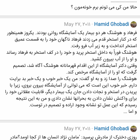
.....................
حالا من کى مى تونم برم خونه‌مون ؟
May 27, 2011
Hamid Ghobadi
فرهاد و هوشنگ هر دو بیمار یک آسایشگاه روانى بودند. یکروز همینطور
که در کنار استخر قدم مى زدند فرهاد ناگهان خود را به قسمت عمیق
استخر انداخت و به زیر آب فرو رفت.
هوشنگ فوراً به داخل استخر پرید و خود را در کف استخر به فرهاد رساند
و او را از آب بیرون کشید.
وقتى دکتر آسایشگاه از این اقدام قهرمانانه هوشنگ آگاه شد، تصمیم
گرفت که او را از آسایشگاه مرخص کند.
هوشنگ را صدا زد و به او گفت: من یک خبر خوب و یک خبر بد برایت
دارم. خبر خوب این است که مى توانى از آسایشگاه بیرون بروى، زیرا با
پریدن در استخر و نجات دادن جان یک بیمار دیگر، قابلیت عقلانى خود را
براى واکنش نشان دادن به بحرانها نشان دادى و من به این نتیجه
رسیدم که این عمل تو نشانه وجود اراده و تصمیم در توست.
و اما ...
May 27, 2011
Hamid Ghobadi
روزی دخترک از مادرش پرسید: 'مامان نژاد انسان ها از کجا اومد؟مادر