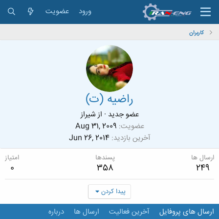
ورود
عضویت
کاربران
راضیه (ت)
عضو جدید
·
از
شیراز
عضویت
Aug 31, 2009
آخرین بازدید
Jun 26, 2014
ارسال ها
پسندها
امتیاز
0
358
249
پیدا کردن
ارسال های پروفایل
آخرین فعالیت
ارسال ها
درباره