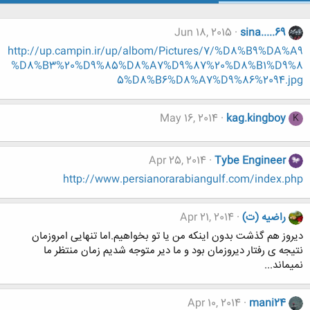
Jun 18, 2015
sina.....69
http://up.campin.ir/up/albom/Pictures/7/%D8%B9%DA%A9
%D8%B3%20%D9%85%D8%A7%D9%87%20%D8%B1%D9%8
5%D8%B6%D8%A7%D9%86%2094.jpg
May 16, 2014
kag.kingboy
K
Apr 25, 2014
Tybe Engineer
http://www.persianorarabiangulf.com/index.php
راضیه (ت)
Apr 21, 2014
دیروز هم گذشت بدون اینکه من یا تو بخواهیم.اما تنهایی امروزمان
نتیجه ی رفتار دیروزمان بود و ما دیر متوجه شدیم زمان منتظر ما
نمیماند...
Apr 10, 2014
mani24