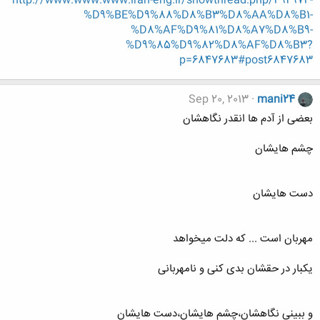
http://www.www.www.iran-eng.ir/showthread.php/492974-
%D9%BE%D9%88%D8%B3%D8%AA%D8%B1-
%D8%AF%D9%81%D8%A7%D8%B9-
%D9%85%D9%82%D8%AF%D8%B3?
p=6847683#post6847683
Sep 20, 2013
mani24
بعضی از آدم ها انقدر نگاهشان
چشم هایشان
دست هایشان
مهربان است ... كه دلت میخواهد
یكبار در حقشان بدی كنی و نامهربانی
و ببینی نگاهشان،چشم هایشان،دست هایشان