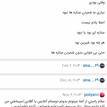
وقتی بودی
نیازی به شمردن ستاره ها نبود
اصلا یادم نیست
ستاره ای بود یا نبود
هر چه بود شیرین بود
حتی بی خوابی بدون شمردن ستاره ها.
Feb 2, 2014
sina.....69
Dec 18, 2013
sina.....69
Nov 6, 2013
poriya101
سلام راستي از كجا ميتونم بدونم دوستام آنلاينن يا آفلاين/ميبخشي من
تازه واردم سوال زياد ميپرسم /اميدوارم خستتون نكرده باشم/مرسي