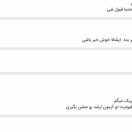
حتما قبول شی
بر بده .ایشالا خوش خبر باشی
ریک میگم
قبولیت تو آزمون ارشد رو جشن بگیری