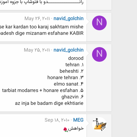
رانـــــــــــــــــدو با فتوشاپ با جزوه آم
May 26, 2011
navid_golchin
N
kar kardan too karaj sakhtam mishe...
adesh dige mizanam esfahane KABIR...!
May 25, 2011
navid_golchin
N
dorood
1. tehran
2. beheshti
3. honare tehran
4. elmo sanat
5. tarbiat modarres + honare esfahan
6. ghazvin
az inja be badam dige ekhtiarie
Sep 18, 2010
MEG
خواهش