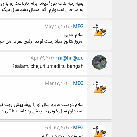
بقیه رتبه هات چی؟میشه برام کارنامت رو بزاری
به هر حال امیدوارم اگه امسال نشد سال دیگه 
May 21, 2010
MEG
سلام.خوبی
امروز نتایج میاد رتبت اومد اولین نفر به من خ
Apr 13, 2010
m@hn@z.d
salam. chejuri umadi tu bahgah?
Mar 17, 2010
MEG
سلام دوست عزیزم سال نو را پیشاپیش بهت تب
امیدوارم سال خوبی در پیش رو داشته باشی و 
Feb 27, 2010
MEG
ممنونم دستت درد نکنه