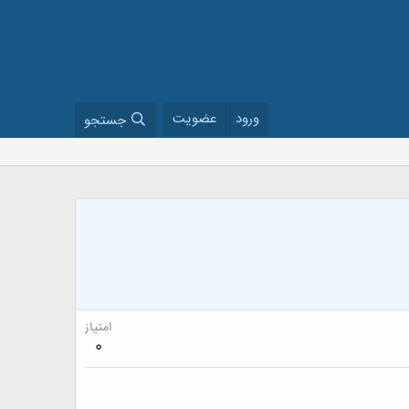
ورود
عضویت
جستجو
امتیاز
0