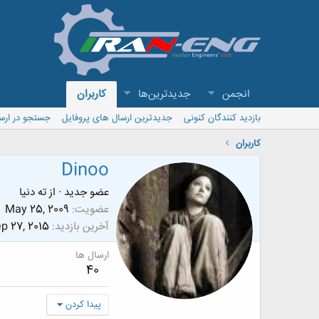
انجمن
جدیدترین‌ها
کاربران
بازدید کنندگان کنونی
جدیدترین ارسال های پروفایل
جستجو در ارس
کاربران
Dinoo
عضو جدید
·
از
ته دنیا
عضویت
May 25, 2009
آخرین بازدید
p 27, 2015
ارسال ها
40
پیدا کردن