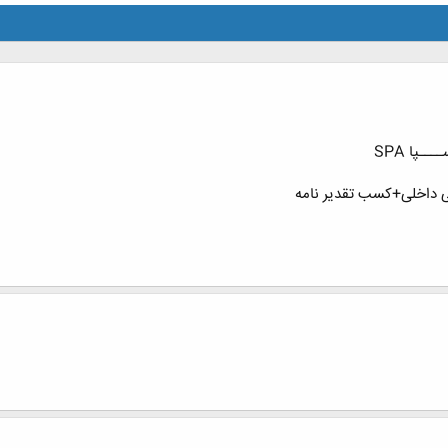
ـپا SPA