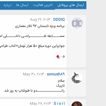
ارسال های پروفایل
آخرین فعالیت
ارسال ها
درباره
Aug 22, 2013
DDDIQ
برنامه ویژه تابستان 92 تالار معماری
مســـــابقه طــــــــــراحـی داخــــــلی اســـ
جوایزاین دوره:مبلغ 50 هزار تومان+کتاب طراحی داخلی+کسب تقدیر نامه
و...
May 30, 2013
soroush89
سلام
تاپیک
رانـــــــــــــــــدو با فتوشاپ به روز شد.
May 27, 2013
S i s i l