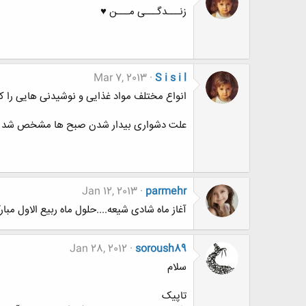
زنـــدگـــی مـــن ♥
Mar 7, 2013
S i s i l
انواع مختلف مواد غذایی و نوشیدنی هایی را که حاوی 200 کالری ا
علت دشواری بیدار شدن صبح ها مشخص شد
Jan 12, 2013
parmehr
آغاز ماه شادی شیعه....حلول ماه ربیع الاول مبا
Jan 28, 2012
soroush89
سلام
تاپیک