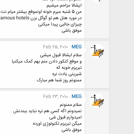
ایشالا مزاحم میشیم
من 5 شنبه میرم خونه اونموقع بیشتر میام نت
در مورد هتل هم تو گوگل بزن famous hotels
چیزای جالبی پیدا میکنی
موفق باشی
Feb 25, 2010
MEG
سلام ایشالا قبول میشی
و موقع کنکور دادن منم بهم کمک میکنیا
تبریزم خوبه که
شیرینی یادت نره
ممنونم روز شما هم مبارک
Feb 23, 2010
MEG
سلام.ممنونم
نمیدونم اگه کسی هم نره نباید ببندنش
امیدوارم قبول شی
میگن تبریزم تکنولوژِی اورده
موفق باشی