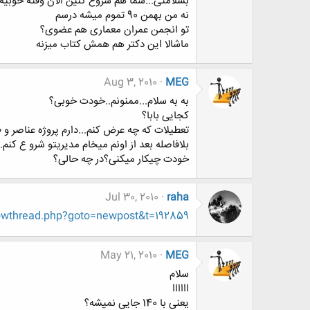
بسلامتی...شما هم شروع کنین الان وقته خوبیه
نه من بهمن 90 تموم میشه درسم
تو انجمن عمران معماری هم عضوی؟
ماشالا این دکتر هم همش کتاب میزنه
Aug 3, 2010
MEG
به به سلام...ممنونم..خودت خوبی؟
کجایی بابا؟
تعطیلات که چه عرض کنم...دارم پروژه عناصر و 
بلافاصله بعد از اونم میخام مدیریتو شرو ع کنم
خودت چیکار میکنی؟در چه حالی؟
Jul 30, 2010
raha
owthread.php?goto=newpost&t=192859
May 21, 2010
MEG
سلام
اااااا
یعنی با 140 جایی نمیشه؟