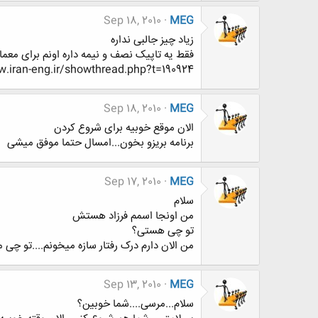
Sep 18, 2010
MEG
زیاد چیز جالبی نداره
فقط یه تاپیک نصف و نیمه داره اونم برای معما
iran-eng.ir/showthread.php?t=190924
Sep 18, 2010
MEG
الان موقع خوبیه برای شروع کردن
برنامه بریزو بخون...امسال حتما موفق میشی
Sep 17, 2010
MEG
سلام
من اونجا اسمم فرزاد هستش
تو چی هستی؟
من الان دارم درک رفتار سازه میخونم....تو چی
Sep 13, 2010
MEG
سلام...مرسی....شما خوبین؟