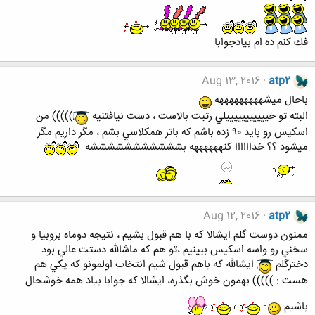
فك كنم ده ام بيادجوابا
Aug 13, 2016
atp2
باحال ميشهههههههههه
البته تو خيييييييييييلي رتبت بالاست ، دست نيافتنيه
))))) من
اسكيس رو بايد ٩٠ زده باشم كه باتر همكلاسي بشم ، مگر داريم مگر
ميشود ؟؟ خداااااا كنههههههه بشششششششششششه
Aug 12, 2016
atp2
ممنون دوست گلم ايشالا كه با هم قبول بشيم ، نتيجه دوماه بروبيا و
سخني رو واسه اسكيس ببينيم ،تو هم كه ماشالله دستت عالي بود
دخترگلم
ايشالله كه باهم قبول شيم انتخاب اولمونو كه يكي هم
هست : ))))) بهمون خوش بگذره، ايشالا كه جوابا بياد همه خوشحال
باشيم