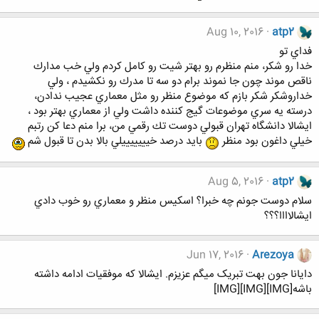
Aug 10, 2016
atp2
فداي تو
خدا رو شكر، منم منظرم رو بهتر شيت رو كامل كردم ولي خب مدارك
ناقص موند چون جا نموند برام دو سه تا مدرك رو نكشيدم ، ولي
خداروشكر شكر بازم كه موضوع منظر رو مثل معماري عجيب ندادن،
درسته يه سري موضوعات گيج كننده داشت ولي از معماري بهتر بود ،
ايشالا دانشگاه تهران قبولي دوست تك رقمي من، برا منم دعا كن رتبم
خيلي داغون بود منظر
بايد درصد خيييييييلي بالا بدن تا قبول شم
Aug 5, 2016
atp2
سلام دوست جونم چه خبرا؟ اسكيس منظر و معماري رو خوب دادي
ايشالاااا؟؟؟
Jun 17, 2016
Arezoya
دایانا جون بهت تبریک میگم عزیزم. ایشالا که موفقیات ادامه داشته
باشه[IMG][IMG][IMG]