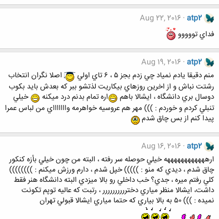
Aug 22, 2016
atp2
فداي تووووو
Aug 19, 2016
atp2
منم دقيقا يادم نمياد چي زدم بجز ٥ ، ٦ تاي اولي
اصلا نگران انتخاب
رشتت نباش و از اخرين روزهاي بيكاريت لذتشو ببر كه بعدش بايد بكوب
دوسال بري دانشگاه ، ايشالا باهم
اره تمام بدنم درد ميكنه
خيلي
تنبلي كردم و خوردم : ))) مهر هم عروسيه خواهرمه واااااااي من لباس عمرا
پيدا كنم از بس چاق شدم
Aug 16, 2016
atp2
ارههههههههههههه خيلي حوصله سر رفته ، البته من چون خيلي بأزه كنكور
چاق شدم ، ديدي كه منو : ))))) خپل شدم ، دارم ورزش ميكنم : ))))))))
كلي رفتم ميره ، جدي؟ خب داخلي رو بالا ميزدي البته دانشگاه هنر فقط
داشت، ايشالا منظر مياري دخترررررررررر ، رتبت كه عاليه توپم تكونت
نميده : ))) ٥٠ به بالا بياري كه حتما مياري ايشالا قبولي تهران