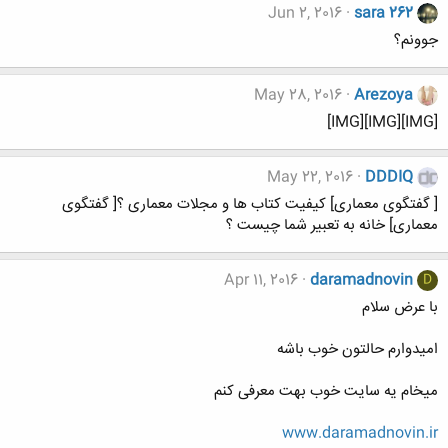
Jun 2, 2016
sara 262
جوونم؟
May 28, 2016
Arezoya
[IMG][IMG][IMG]
May 22, 2016
DDDIQ
[ گفتگوی معماری] کیفیت کتاب ها و مجلات معماری ؟[ گفتگوی
معماری] خانه به تعبیر شما چیست ؟
Apr 11, 2016
daramadnovin
D
با عرض سلام
امیدوارم حالتون خوب باشه
میخام یه سایت خوب بهت معرفی کنم
www.daramadnovin.ir