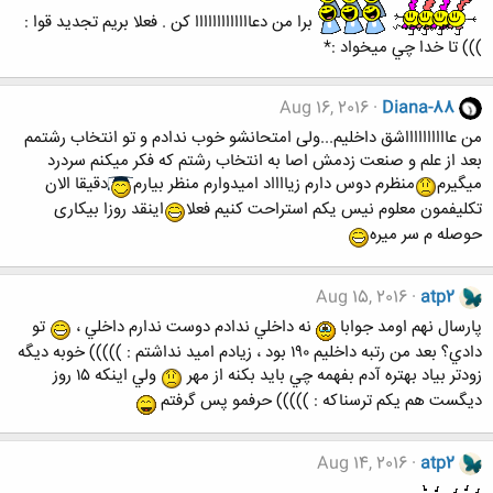
برا من دعااااااااااااا كن . فعلا بريم تجديد قوا :
))) تا خدا چي ميخواد :*
Aug 16, 2016
Diana-88
من عااااااااااشق داخلیم...ولی امتحانشو خوب ندادم و تو انتخاب رشتمم
بعد از علم و صنعت زدمش اصا به انتخاب رشتم که فکر میکنم سردرد
میگیرم
منظرم دوس دارم زیااااد امیدوارم منظر بیارم
دقیقا الان
تکلیفمون معلوم نیس یکم استراحت کنیم فعلا
اینقد روزا بیکاری
حوصله م سر میره
Aug 15, 2016
atp2
پارسال نهم اومد جوابا
نه داخلي ندادم دوست ندارم داخلي ،
تو
دادي؟ بعد من رتبه داخليم ١٩٠ بود ، زيادم اميد نداشتم : ))))) خوبه ديگه
زودتر بياد بهتره آدم بفهمه چي بايد بكنه از مهر
ولي اينكه ١٥ روز
ديگست هم يكم ترسناكه : ))))) حرفمو پس گرفتم
Aug 14, 2016
atp2