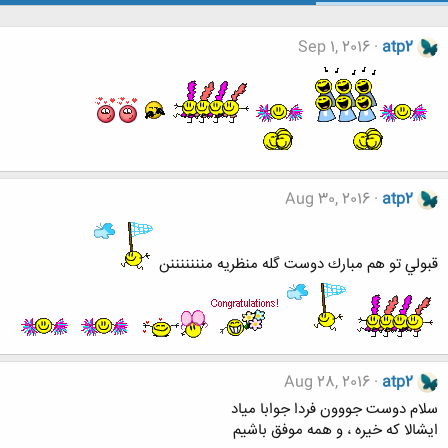
Sep 1, 2016
atp2
Aug 30, 2016
atp2
قبولي تو هم مبارك دوست گله منظريه منننننننن
Aug 28, 2016
atp2
سلام دوست جووون فردا جوابا مياد
ايشالا كه خيره ، و همه موفق باشيم