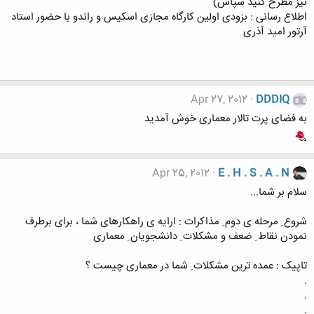
نیز مطرح کنید سپاس)
اطلاع رسانی : بزودی اولین کارگاه مجازی اسکیس و راندو با حضور استاد
آرتور امید آذری
Apr 27, 2012
DDDIQ
به فضای پرت تالار معماری خوش آمدید
Apr 25, 2012
E . H . S . A . N
سلام بر شما...
شروع ِ مرحله ی دوم ِ مذاکرات : ارایه ی راهکارهای شما ، برای برطرف
نمودن نقاط ِ ضعف و مشکلات ِ دانشجویان ِ معماری
تاپیک : عمده ترین مشکلات ِ شما در معماری چیست ؟
.
.
.