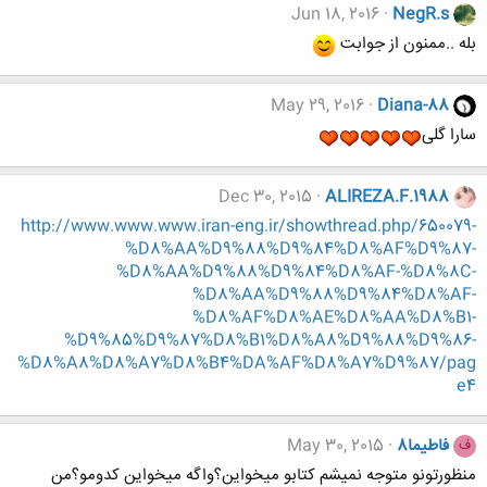
Jun 18, 2016
NegR.s
بله ..ممنون از جوابت
May 29, 2016
Diana-88
سارا گلی
Dec 30, 2015
ALIREZA.F.1988
http://www.www.www.iran-eng.ir/showthread.php/650079-
%D8%AA%D9%88%D9%84%D8%AF%D9%87-
%D8%AA%D9%88%D9%84%D8%AF-%D8%8C-
%D8%AA%D9%88%D9%84%D8%AF-
%D8%AF%D8%AE%D8%AA%D8%B1-
%D9%85%D9%87%D8%B1%D8%A8%D9%88%D9%86-
%D8%A8%D8%A7%D8%B4%DA%AF%D8%A7%D9%87/pag
e4
فاطیما8
May 30, 2015
ف
منظورتونو متوجه نمیشم کتابو میخواین؟واگه میخواین کدومو؟من