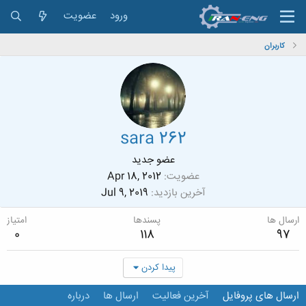
ورود
عضویت
کاربران
sara 262
عضو جدید
عضویت
Apr 18, 2012
آخرین بازدید
Jul 9, 2019
ارسال ها
پسندها
امتیاز
0
118
97
پیدا کردن
ارسال های پروفایل
آخرین فعالیت
ارسال ها
درباره