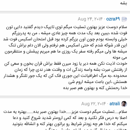
بشه
Aug 24, 2014
ozra69
سلام دوست عزیز بهتون تسلیت میگم توی تایپک دیدم گفتید دایی تون
فوت شده ،ببین بعد یک مدت همه چیز عادی میشه ، من به پدربزرگم
خیلی وابسته بودم چون اون بزرگم کرده بود قبل امتحان اسکیس فوت شد
این قدر شوکه شدم که حتی اسکیس هم نرفتم ولی الان دلم براش تنگ
میشه ها ولی میگم رفته سفر یک روزی ما هم میریم پیشش و منتظرمون
می مونه
خودت اذیت نکن همه دیر یا زود میرن فقط براش قران بخون و سعی کن
از رفتنش عبرت بشه واسه زندگی ات و وقتت هدر ندی چرا که زمان
محدوده ،به مرگ اطرافیانت این جوری فک کن که یک جور تلنگر و هشدار
هستش ،این باعث میشه اروم شی
خدا رحمتش کنه و بهتون هم صبر بده
Aug 22, 2014
atrali
سلام....تسلیت میگم دوست عزیز.....خدا بهتون صبر بده......بهتره یه مدت
اصلا به درس فکر نکنید و بعد که کمی ارومتر شدید شروع کنید و دعا
میکنم که خدا هر چه زودتر شرایط رو براتون بهتر کنه و انشالله بتونید