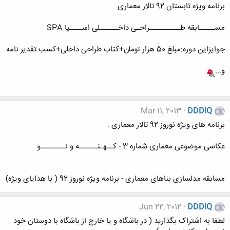
برنامه ویژه تابستان 92 تالار معماری
مســـــابقه طــــــــــراحـی داخــــــلی اســــپا SPA
جوایزاین دوره:مبلغ 50 هزار تومان+کتاب طراحی داخلی+کسب تقدیر نامه
و...
Mar 11, 2013
DDDIQ
برنامه های ویژه نوروز 92 تالار معماری .
عکاسی موضوعی معماری شماره 3 - کــهـنــــــه و نــــــــو
مسابقه مدلسازی بناهای معماری - برنامه ویژه نوروز 92 ( با هدایای ویژه)
Jun 22, 2012
DDDIQ
لطفا به اشتراک بگذارید ( در باشگاه و یا خارج از باشگاه با دوستان خود