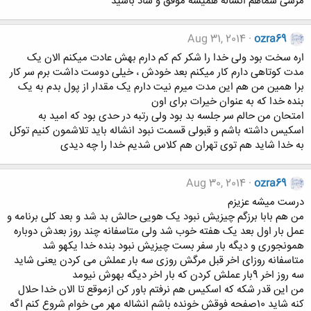
مرسی شماهم انشاله همیشه موفق و شاد باشید
Aug 31, 2014
ozra69
اره سخت بود ولی خدا را شکر کم کم دارم بهش عادت میکنم الان یک
مدت کوتاهی دارم کار میکنم بعد خودش ، خیلی دوست داشت برم سر کار
برا همین من هم این مدت میرم نیت دارم یک مقدار از پول بدم به یک
بنده خدا که به عنوان خیرات برای اون
امتحان من حالم سر جلسه بد بود ولی رتبه در حدی بود که امید به
اسکیس داشته باشم و قبولی قسمت نبود انشاله باید تلاشمون کنیم توکل
به خدا شاید هم توی تهران هم کلاس شدیم خدا را چه دیدی
Aug 30, 2014
ozra69
درست میشه عزیزم
من هم بابا برزگم چیزیش نبود یک هویی حالش بد شد و بعد کلی برنامه و
عمل بار اول بعد یک هفته خوب شد ولی متاسفانه چند روز بعدش دوباره
همونجوری و دیگه بار سفر بست چیزیش نبود بنده خدا یکهو شد
متاسفانه روزای اخر قبل مرگش روزی سه بار عملش می کردن یعنی شاید
سه روز اخر 9بار عملش کردن که بار اخر دیگه بهوش نیومد
من این قدر شکه که اسکیس هم نرفتم باور کن ازموقع تا الان خدا حلال
کنه شاید 10صفحه فوقش خونده باشم انشاله مهر می خوام شروع کنم اگه