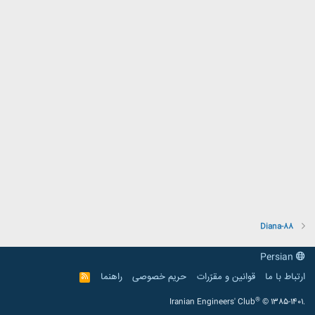
Diana-88
Persian
ارتباط با ما
قوانین و مقرّرات
حریم خصوصی
راهنما
R
S
S
®
Iranian Engineers' Club
© 1385-1401.