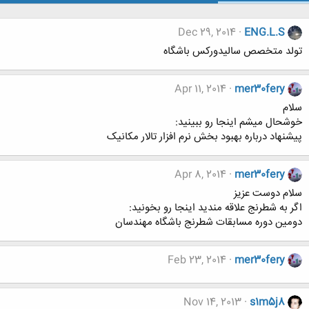
Dec 29, 2014
ENG.L.S
تولد متخصص سالیدورکس باشگاه
Apr 11, 2014
mer30fery
سلام
خوشحال میشم اینجا رو ببینید:
پیشنهاد درباره بهبود بخش نرم افزار تالار مکانیک
Apr 8, 2014
mer30fery
سلام دوست عزیز
اگر به شطرنج علاقه مندید اینجا رو بخونید:
دومین دوره مسابقات شطرنج باشگاه مهندسان
Feb 23, 2014
mer30fery
Nov 14, 2013
s1m5j8