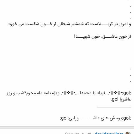
.
.
.
و امروز در کربــــلاست که شمشیر شیطان از خــون شکست می خورد؛
از خون عاشـــق، خون شهیـــد!
.
.
.
:gol:•۩❖۩•...فریاد یا محمدا ...•۩❖۩•. ویژه نامه ماه محرم*شب و روز
عاشورا:gol:
________________
:gol:پرسش های عاشــــــــورایی:gol: