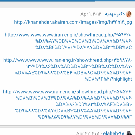
دکتر مهدیه
Apr 1, 2012
http://khanehdar.akairan.com/images/img/h34h16.jpg
http://www.www.www.iran-eng.ir/showthread.php/359720-
%D8%A7%DB%8C%D8%B1%D8%A7%D9%86-
%D8%B4%D9%86%D8%A7%D8%B3%DB%8C
http://www.www.www.iran-eng.ir/showthread.php/359878-
13-%D9%86%D8%AD%D8%B3-%DB%8C%D8%A7-
%D8%AE%D9%88%D8%B4-%DB%8C%D9%85%D9%86-
%D8%9F%21?highlight
http://www.www.www.iran-eng.ir/showthread.php/358536-
%D8%B1%D8%B4%D8%AA%D8%AA%D9%88%D9%86-
%DA%86%D9%82%D8%AF%D8%B1-
%D9%88%D8%A7%D8%B3%D8%AA%D9%88%D9%86-
%D9%85%D9%87%D9%85%D9%87%D8%9F
Apr 22, 2011
elaheh-98