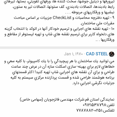
تيرورقها و ديتيل جوشها، سخت كننده ها، ورقهاي تقويتي، بستها، تيرهاي
رابط بادبندها، اتصالات بادبندي، كف ستونها، اتصالات تير به ستون،
نبشيها و ورقكاريهاي مربوطه . . .
9 - تهيه دفترچه محاسبات و CheckList جزييات بر اساس مباحث
مقررات ملي ساختمان.
10 - تهيه نقشه هاي اجرايي و ترسيم خودكار آنها در اتوكد با انتخاب گزينه
هاي دلخواه كاربر براي ترسيم نقشه هاي شاپ و تهيه ليستوفر از مقاطع و
ورقكاريها . ..
Jan 1, 1970
CAD STEEL
مي توانيد يك ساختمان با هر پيچيدگي را با يك كامپيوتر، با كليه سعي و
خطاهاي لازم براي بهينه¬سازي اسكلت سازه آن در عرض چند ساعت
طراحي و براي آن نقشه هاي اجرايي شاپ تهيه كنيد! اكثر قسمتهاي
برنامه هوشمند طراحي شده و قسمت پردازنده مركزي سيستم به كليه
جزئيات نگرشي اجرايي دارد.
نمایندگی استان قم:شرکت مهندسی فائزجویان (سهامی خاص)
تلفن:09121538798
تلفکس:0251-7787882