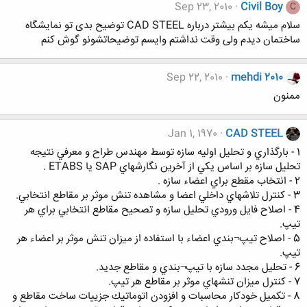
Sep 23, 2010
Civil Boy
C
سلام میشه یکم بیشتر درباره CAD STEEL توضیح بدی تو نمایشگاه
ساختمان دیدم ولی وقت نداشتم وایسم توضیحاتشونو گوش کنم
Sep 22, 2010
mehdi 2010
ممنون
Jan 1, 1970
CAD STEEL
1 - بارگذاري و تحليل اوليه سازه توسط مهندس طراح و معرفي نتيجه
تحليل سازه بر اساس يكي از آخرين نگارشهاي SAP يا ETABS .
2 - انتخاب مقطع براي اعضاء سازه .
3 - كنترل تلاشهاي داخلي اعضا و مشاهده تنش موثر بر مقاطع انتخابي.
4 - اصلاح فايل ورودي تحليل سازه و تصحيح مقاطع انتخابي براي هر
تيپ.
5 - اصلاح تيپ¬بندي اعضاء با استفاده از ميزان تنش موثر بر اعضاء هر
تيپ.
6 - تحليل مجدد سازه با تيپ¬بندي و مقاطع جديد.
7 - كنترل ميزان تنشهاي موثر بر مقاطع هر تيپ.
8 - تكميل خودكار محاسبات و افزودن اتوماتيك جزييات ساخت مقاطع و