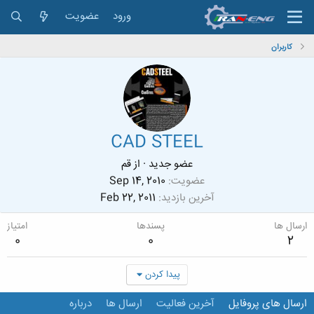
ورود
عضویت
کاربران
CAD STEEL
عضو جدید
·
از
قم
عضویت
Sep 14, 2010
آخرین بازدید
Feb 22, 2011
ارسال ها
پسندها
امتیاز
0
0
2
پیدا کردن
ارسال های پروفایل
آخرین فعالیت
ارسال ها
درباره