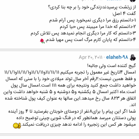
از زرتشت پرسیدند؛زندگی خود را بر چه بنا کردی؟
گفت 4 اصل:
1-دانستم رزق مرا دیگری نمیخورد پس آرام شدم
2-دانستم که خدا مرا میبیند پس حیا کردم
3-دانستم که کار مرا دیگری انجام نمیدهد پس تلاش کردم
4-دانستم که پایان کارم مرگ است پس مهیا شدم.
Apr 20, 2011
elaheh-98
گیج کننده است ولی جالبه!
امسال 4تاریخ غیر معمول را تجربه میکنیم 11/11/11و11/1/11و11/11/1و11/1/1
و فقط همین نیست:2رقم آخر سال تولد میلادی خود را با سنی که امسال
خواهید داشت جمع کنید ونتیجه برای همه 111 است.امسال سال پول
است.ماه اکتبر امسال 5 یکشنبه و5 دوشنبه و 5 شنبه خواهد داشت واین
اتفاق هر 823 سال رخ میدهد.این سالها به عنوان کیف پول شناخته شده
اند.
شما اگر این پیام را برای8نفر از دوستای خوبتان بفرستید تا 4 روز آینده
پولی دستتان میرسد همانطور که در فنگ شویی چینی توضیح داده
میشود هر کس این زنجیره را ادامه ندهد چیزی دریافت نمیکند.