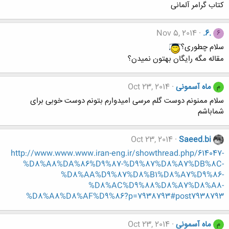
کتاب گرامر آلمانی
Nov 5, 2014
.6.
6
سلام چطوری؟
مقاله مگه رایگان بهتون نمیدن؟
ماه آسمونی
Oct 23, 2014
م
سلام ممنونم دوست گلم مرسی امیدوارم بتونم دوست خوبی برای
شماباشم
Oct 23, 2014
Saeed.bi
http://www.www.www.iran-eng.ir/showthread.php/614047-
%D8%A8%DA%86%D9%87-%D9%87%D8%A7%DB%8C-
%D8%AA%D9%87%D8%B1%D8%A7%D9%86-
%D8%AC%D9%88%D8%A7%D8%A8-
%D8%A8%D8%AF%D9%86?p=7938793#post7938793
ماه آسمونی
Oct 23, 2014
م