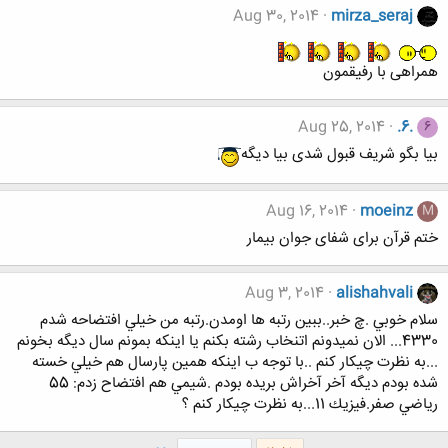
Aug 30, 2014
mirza_seraj
همراهی با رفیقمون
Aug 25, 2014
.6.
6
بیا بگو شریف قبول شدی بیا دیگه
Aug 16, 2014
moeinz
M
ختم قرآن برای شفای جوان بیمار
Aug 3, 2014
alishahvali
سلام خوبي .چ خبر..ببين رتبه ها اومدن.رتبه من خيلي افتضاحه شدم
4330... الان نميدونم اتنخاب رشته بكنم يا اينكه بمونم سال ديگه بخونم
...به نظرت چيكار كنم ..با توجه ب اينكه همين پارسال هم خيلي خسته
شده بودم ديگه آخر آخراش بريده بودم .شيمي هم افتضاح زدم: 55
رياضي صفر.فيزيك 11...به نظرت چيكار كنم ؟