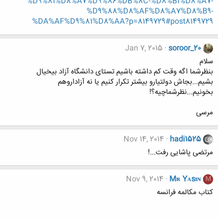
%D9%81%D8%A7%D9%86%DB%8C-%D8%B1%D8%A7-
%D9%88%D8%AF%D8%A7%D8%B9-
%DA%AF%D9%81%D8%AA?p=8149729#post8149729
Jan 7, 2015
soroor_20
سلام
بنظرشما اگه وقت کم داشته باشیم تستای دانشگاه آزاد بیخیال
بشیم...بجاش دولتیارو بیشتر تکرار کنیم یا نه آزاداروهم
بخونیم...نظرشماچیه؟!
مرسی
Nov 14, 2014
hadi1525
مرتضی پاشایی رفت...!
Nov 9, 2014
Mʀ Yᴀsɪɴ
M
کتاب مکالمه فرانسه