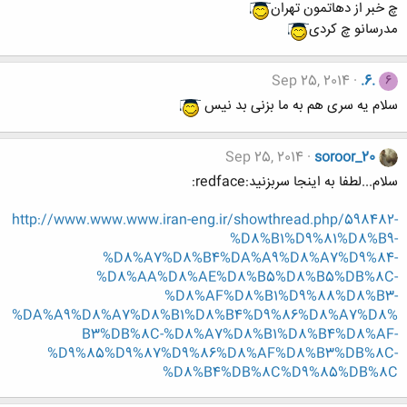
چ خبر از دهاتمون تهران
مدرسانو چ کردی
Sep 25, 2014
.6.
6
سلام یه سری هم به ما بزنی بد نیس
Sep 25, 2014
soroor_20
سلام...لطفا به اینجا سربزنید:redface:
http://www.www.www.iran-eng.ir/showthread.php/598482-
%D8%B1%D9%81%D8%B9-
%D8%A7%D8%B4%DA%A9%D8%A7%D9%84-
%D8%AA%D8%AE%D8%B5%D8%B5%DB%8C-
%D8%AF%D8%B1%D9%88%D8%B3-
%DA%A9%D8%A7%D8%B1%D8%B4%D9%86%D8%A7%D8%
B3%DB%8C-%D8%A7%D8%B1%D8%B4%D8%AF-
%D9%85%D9%87%D9%86%D8%AF%D8%B3%DB%8C-
%D8%B4%DB%8C%D9%85%DB%8C