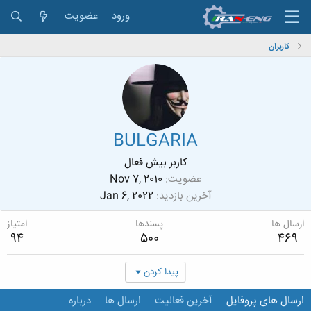
ورود
عضویت
کاربران
BULGARIA
کاربر بیش فعال
عضویت
Nov 7, 2010
آخرین بازدید
Jan 6, 2022
ارسال ها
پسندها
امتیاز
94
500
469
پیدا کردن
ارسال های پروفایل
آخرین فعالیت
ارسال ها
درباره