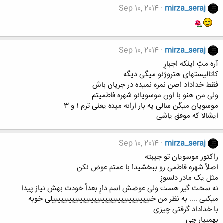
Sep 10, 2014
mirza_seraj
Sep 10, 2014
mirza_seraj
آره مثِ اینکه اجبارِ
کاتالیستهای هتروژنو میگی دیگه
فقط خداداد اصن نمره نمیده در جریان باش
ولی من هنو با اون موسویانو شهره فاطمیتم
موسویان میگن سالی یه بار ارائه میده یعنی ترم 1 و 3
ایشالا که موفق یاشی
Sep 10, 2014
mirza_seraj
راکتور موسویان تو جیبته
اصلاً شهره فاطمی رو ببخشیدا با عمتم عوض نکن
مثل یک مادر دلسوزِ
نه سخت گیر هست ولی عوضش اسم دارِ بعداً خودت بهش نیاز پیدا
میکنی .... به نظر من خییییییییییییییییییییییییییییییییییییلی خوبه
با خداداد گرفتی چیزی
بهمنیار چی