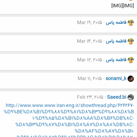
[IMG][IMG]
فاطمه یاس
Mar 19, 2015
فاطمه یاس
Mar 14, 2015
فاطمه یاس
Mar 12, 2015
Mar 11, 2015
sonami_k
Feb 23, 2015
Saeed.bi
http://www.www.www.iran-eng.ir/showthread.php/626267-
%D9%BE%D8%B1%D9%88%D9%81%D8%B3%D9%88%D8%B
1-%D9%85%D8%B1%D8%AA%D8%B6%DB%8C-
%D8%B3%D9%87%D8%B1%D8%A7%D8%A8%DB%8C-
%D8%AF%D8%A7%D8%B1-