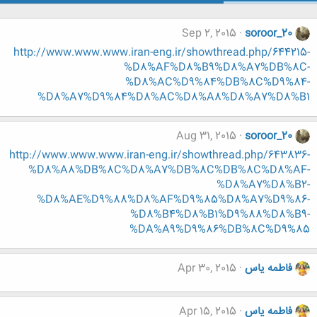
Sep 2, 2015
soroor_20
http://www.www.www.iran-eng.ir/showthread.php/644215-
%D8%AF%D8%B9%D8%A7%DB%8C-
%D8%AC%D9%84%DB%8C%D9%84-
%D8%A7%D9%84%D8%AC%D8%A8%D8%A7%D8%B1
Aug 31, 2015
soroor_20
http://www.www.www.iran-eng.ir/showthread.php/643836-
%D8%A8%DB%8C%D8%A7%DB%8C%DB%8C%D8%AF-
%D8%A7%D8%B2-
%D8%AE%D9%88%D8%AF%D9%85%D8%A7%D9%86-
%D8%B4%D8%B1%D9%88%D8%B9-
%DA%A9%D9%86%DB%8C%D9%85
فاطمه یاس
Apr 30, 2015
فاطمه یاس
Apr 15, 2015