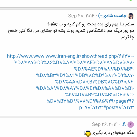
جاست شادی:-)
Sep 28, 2014
سلام بیا بهم رای بده بحث رو کم کنیه و ب f-15c
دو روز دیگه هم دانشگاهی شدیم روت بشه تو چشای من نگا کنی خخخ
چاکریم
http://www.www.www.iran-eng.ir/showthread.php/611380-
%D8%A7%D9%86%D8%AA%D8%AE%D8%A7%D8%A8-
%D8%AE%D9%88%D8%B4-
%D8%B3%D9%84%DB%8C%D9%82%D9%87-
%D8%AA%D8%B1%DB%8C%D9%86-
%DA%A9%D8%A7%D8%B1%D8%A8%D8%B1-
%28%D8%B3%D8%B1%DB%8C-
%D8%B3%D9%88%D9%85%29/page29?
p=7897173#post7897173
Sep 26, 2014
.6.
6
مگه میخوای دزد بگیری