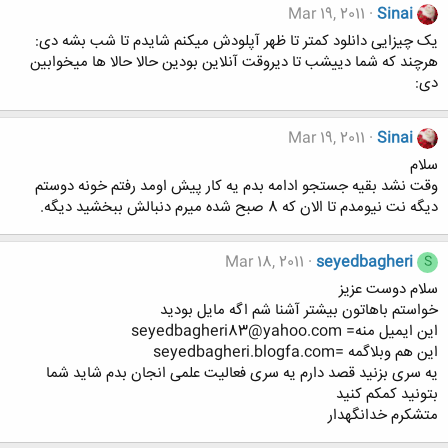
Mar 19, 2011
Sinai
یک چیزایی دانلود کمتر تا ظهر آپلودش میکنم شایدم تا شب بشه دی:
هرچند که شما دییشب تا دیروقت آنلاین بودین حالا حالا ها میخوابین
دی:
Mar 19, 2011
Sinai
سلام
وقت نشد بقیه جستجو ادامه بدم یه کار پیش اومد رفتم خونه دوستم
دیگه نت نیومدم تا الان که 8 صبح شده میرم دنبالش ببخشید دیگه.
Mar 18, 2011
seyedbagheri
S
سلام دوست عزیز
خواستم باهاتون بیشتر آشنا شم اگه مایل بودید
این ایمیل منه= seyedbagheri83@yahoo.com
این هم وبلاگمه =seyedbagheri.blogfa.com
یه سری بزنید قصد دارم یه سری فعالیت علمی انجان بدم شاید شما
بتونید کمکم کنید
متشکرم خدانگهدار