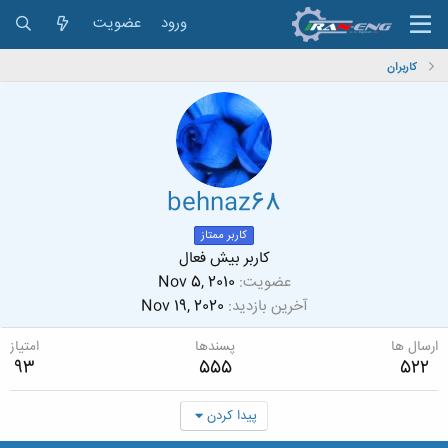
ورود
عضویت
کاربران
behnaz68
کاربر ممتاز
کاربر بیش فعال
عضویت
Nov 5, 2010
آخرین بازدید
Nov 19, 2020
ارسال ها
پسندها
امتیاز
93
555
522
پیدا کردن