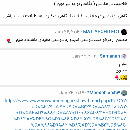
خلاقیت در عکاسی ( نگاهی نو به پیرامون )
گاهی اوقات برای خلاقیت کافیه تا نگاهی متفاوت به اطرافت داشته باشی
Jan 24, 2014
MAT ARCHITECT
ممنون از درخواست دوستی امیدوارم دوستی مفیدی داشته باشیم...
Jan 24, 2014
Samaneh
سلام
ممنون
Jan 24, 2014
*Maedeh.archi*
http://www.www.www.iran-eng.ir/showthread.php/436672-
%D8%B9%DA%A9%D8%B3-%D8%A8%D8%A7-
%D8%AE%D9%88%D8%A7%D9%86%D8%AF%D9%86-
%D8%A7%DB%8C%D9%86-%D8%A2%DB%8C%D9%87-
%DA%86%D9%87-%D8%AD%D8%B3%DB%8C-