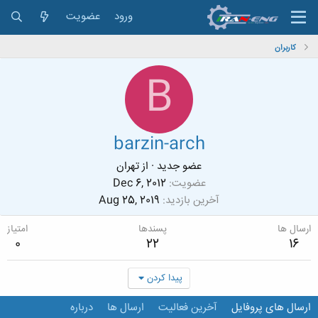
ورود
عضویت
کاربران
B
barzin-arch
عضو جدید
·
از
تهران
عضویت
Dec 6, 2012
آخرین بازدید
Aug 25, 2019
ارسال ها
پسندها
امتیاز
0
22
16
پیدا کردن
ارسال های پروفایل
آخرین فعالیت
ارسال ها
درباره