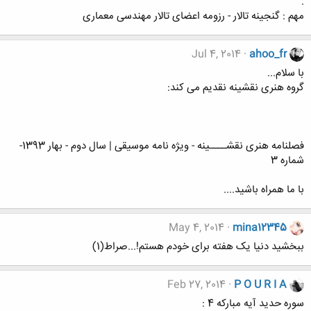
.
مهم : گنجینه تالار - رزومه اعضای تالار مهندسی معماری
Jul 4, 2014
ahoo_fr
با سلام...
گروه هنری نقشینه نقدیم می کند:
فصلنامه هنری نقشــــینه - ویژه نامه موسیقی | سال دوم - بهار 1393-
شماره 3
با ما همراه باشید....
May 4, 2014
mina12345
ببخشید دنیا یک هفته برای خودم هستم!...صراط(1)
Feb 27, 2014
P O U R I A
سوره حدید آیه مبارکه 4 :