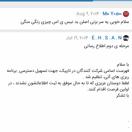
Aug 9, 2014
Mʀ Yᴀsɪɴ
M
سلام خوبی یه سر بزنی اصلن بد نیس ی اس چیزی زنگی منگی
Jul 19, 2014
E . H . S . A . N
مرحله ی دوم اطلاع رسانی
با سلام
فهرست اسامی شرکت کنندگان در تاپیک، جهت تسهیل دسترسی ِ برنامه
ریزی های آتی، تنظیم شد .
لطفا دوستان عزیزی که تا به حال موفق به ثبت اطلاعاتشون نشدند ، در
اولین فرصت اقدام کنند.
با تشکر
.
.