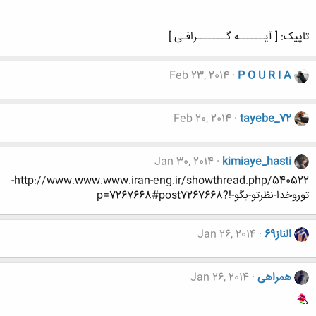
تاپیک: [ آیــــــه گـــــــرافـی ]
Feb 23, 2014
P O U R I A
Feb 20, 2014
tayebe_72
Jan 30, 2014
kimiaye_hasti
http://www.www.www.iran-eng.ir/showthread.php/540522-
توروخدا-نظرتو-بگو-!?p=7267668#post7267668
الناز69
Jan 26, 2014
همراهی
Jan 26, 2014