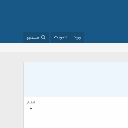
ورود
عضویت
جستجو
امتیاز
0