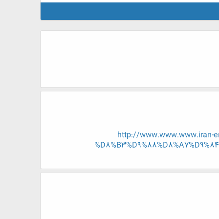
http://www.www.www.ira
%D8%B3%D9%88%D8%A7%D9%84