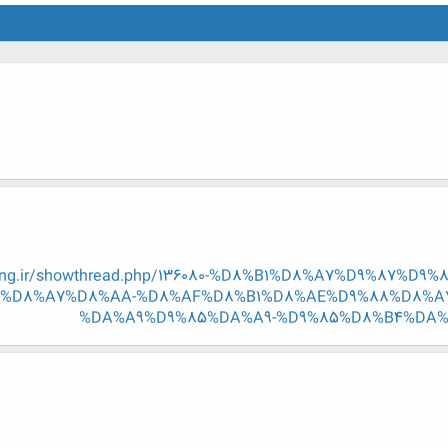
n-eng.ir/showthread.php/136080-%D8%B1%D8%A7%D9%87%
%D8%A7%D8%AA-%D8%AF%D8%B1%D8%AE%D9%88%D8%A
%DA%A9%D9%85%DA%A9-%D9%85%D8%B4%DA%