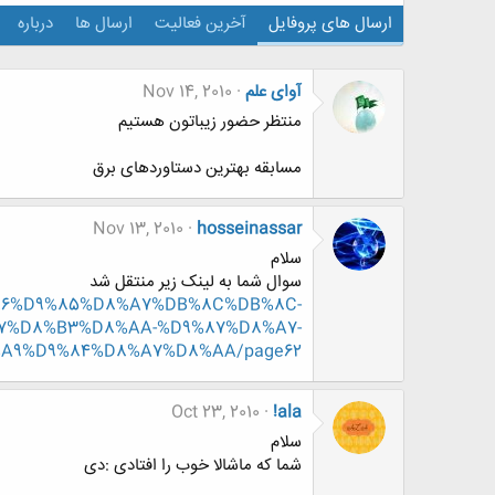
ارسال های پروفایل
آخرین فعالیت
ارسال ها
درباره
آوای علم
Nov 14, 2010
منتظر حضور زیباتون هستیم
مسابقه بهترین دستاوردهای برق
Nov 13, 2010
hosseinassar
سلام
سوال شما به لینک زیر منتقل شد
D9%86%D9%85%D8%A7%DB%8C%DB%8C-
7%D8%B3%D8%AA-%D9%87%D8%A7-
A9%D9%84%D8%A7%D8%AA/page62
Oct 23, 2010
!ala
سلام
شما که ماشالا خوب را افتادی :دی