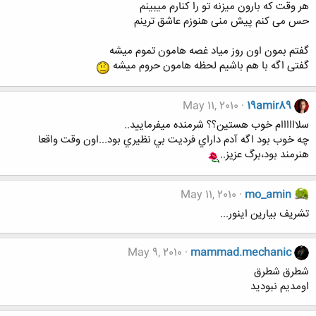
هر وقت که بارون میزنه تو را کنارم میبینم
حس می کنم پیش منی هنوزم عاشق ترینم
گفتم بمون اون روز میاد غصه هامون تموم میشه
گفتی اگه با هم باشیم لحظه هامون حروم میشه
May 11, 2010
19amir89
سلاااااام خوب هستين؟؟ شرمنده ميفرماييد..
چه خوب بود اگه آدم داراي فرديت بي نظيري بود...اون وقت واقعا
هنرمند بود،برگ عزيز..
May 11, 2010
mo_amin
تشریف بیارین اینور...
May 9, 2010
mammad.mechanic
شطرق شطرق
اومدیم نبودید