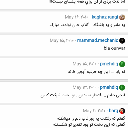
اما لذت بردن از آن براي همه يكسان نيست!!!
May 16, 2010
kaghaz rangi
یه مادر و یه باشگاه... گلاب جان تولدت مبارک
May 15, 2010
mammad.mechanic
bia ounvar
May 15, 2010
pmehdiq
P
نه بابا ... این چه حرفیه آبجی خانم
May 13, 2010
pmehdiq
P
آبجی خانم .. افتخار نمیدین . تو بحث شرکت کنین
May 11, 2010
barg
گفتم که رفتنت یه روز قاب دلم را میشکنه
گفتی که این بخت تو بود تقدیر تو شکستنه