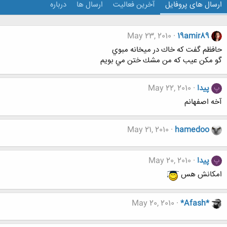
ارسال های پروفایل
آخرین فعالیت
ارسال ها
درباره
May 23, 2010
19amir89
حافظم گفت كه خاك در ميخانه مبوي
گو مكن عيب كه من مشك ختن مي بويم
پیدا
May 22, 2010
پ
آخه اصفهانم
May 21, 2010
hamedoo
پیدا
May 20, 2010
پ
امکانش هس
May 20, 2010
*Afash*