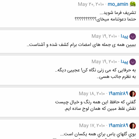
May 20, 2010
mo_amin
تشریف فرما شوید...
حتما دعوتنامه میخای؟؟؟؟؟؟؟؟؟؟
پیدا
May 19, 2010
پ
ببیین همه ی جمله های امضات برام کشف شده و آشناست..
پیدا
May 19, 2010
پ
به حرفایی که می زنی نگاه کن! عجیبی دیگه..
به نظرم جالب هسی..
May 18, 2010
19amir89
گفتي كه حافظ اين همه رنگ و خيال چيست
نقش غلط مبين كه همان لوح ساده ايم.
May 17, 2010
19amir89
بوي گلهاي ياس براي همه يكسان است...