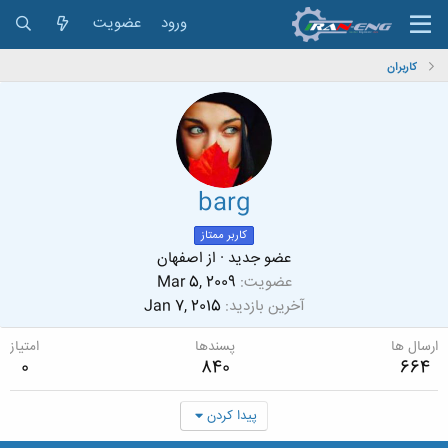
ورود
عضویت
کاربران
barg
کاربر ممتاز
عضو جدید
·
از
اصفهان
عضویت
Mar 5, 2009
آخرین بازدید
Jan 7, 2015
ارسال ها
پسندها
امتیاز
0
840
664
پیدا کردن