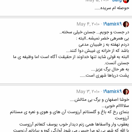
May 5, 2010
barg
حوصله ام سریده.....
May 4, 2010
19amir89
در جست و جویم... جستن خیلی سخته..
بی همرهی خضر نمیشه..البته :
دردم نهفته به ز طبیبان مدعی
باشد که از خزانه ی غیبش دوا کنند...
البته به قولی شاید تنها خداوند از حقیقت آگاه است اما وظیفه ی ما
جستن آنست.
به هر حال برگ عزیز....
پشت دریاها شهری است.....
May 3, 2010
19amir89
خوشا اصفهان و برگ بی مثالش....
سلااااام خوبی...
بنمای رخ که باغ و گلستانم آرزوست آن های و هوی و نعره ی مستانم
آرزوست
یعقوب وار وااسفاها همی زنم دیدار خوب یوسف کنعانم آرزوست
با الله که شهر بی تو مرا حبس می شود آوارگی کوه و بیابانم آرزوست