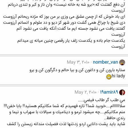
آن دفع گفتنت که:<برو شه به خانه نیست> وان ناز و کبر و تندی دربانم
آرزوست
ای باد خوش که از چمن عشق می وزی بر من بوز که مژده ریحانم آرزوست
دی شیخ با چراغ همی گشت دور شهر کز دیو و دد ملولم و انسانم آرزوست
گفتند:یافت می نشود جسته ایم ما گفت:آنکه یافت می نشود آنم
آرزوست
یکدست جام باده و یکدست زلف یار رقصی چنین میانه ی میدانم
آرزوست
May 3, 2010
nomber_van
ستاره بارون کن و داغون کن و بیا حالم و دگرگون کن و برو
hi lady
May 2, 2010
19amir89
مي طلب گر طالب فيضي.....
سلااااااام....خوبيد شما؟ تازه فهميدم كه شما مكانيكم هستيد!! بابا خفن!!!
منم مكانيكم....چه ميشود ترمو و ديناميك و سيالات با سهراب و نيما و
رندي حافظ..
شايد بايد پشت دانايي اردو زد،تنها لذت فضيلت مندانه زيستن را كشف