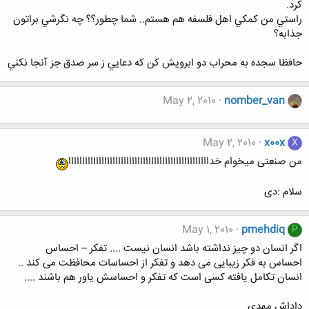
كرد.
راستي من كمكي اهل فلسفه هم هستم.. شما چطور؟؟ چه نگرشي براتون
جذابه؟
حافظا سجده به محراب دو ابرويش كن كه دعايي ز سر صدق جز آنجا نكني
May 2, 2010
nomber_van
May 2, 2010
x00x
X
من صنعتی میخوام خدااااااااااااااااااااااااااااااااااااااااااااااااااا
سلام :دی
May 1, 2010
pmehdiq
P
اگر انسان دو چیز نداشته باشد انسان نیست .... تفکر -- احساس
احساس به فکر زیبایی می دهد و تفکر از احساسات محافظت می کند ..
انسان تکامل یافته کسی است که تفکر و احساسش یاور هم باشند ....
داداش مهدی