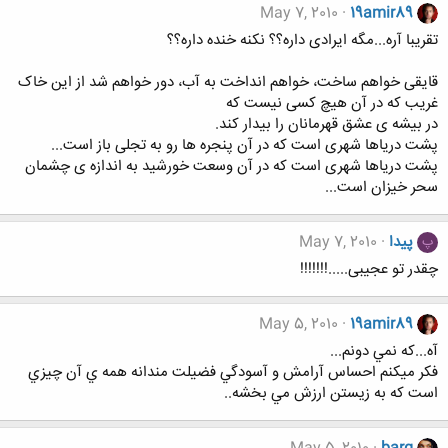
May 7, 2010
19amir89
تقریبا آره...مگه ایرادی داره؟؟ نکنه خنده داره؟؟
قایقی خواهم ساخت، خواهم انداخت به آب، دور خواهم شد از این خاک
غریب که در آن هیچ کسی نیست که
در بیشه ی عشق قهرمانان را بیدار کند.
پشت دریاها شهری است که در آن پنجره ها رو به تجلی باز است...
پشت دریاها شهری است که در آن وسعت خورشید به اندازه ی چشمان
سحر خیزان است...
پیدا
May 7, 2010
پ
چقدر تو عجیبی.....!!!!!!!
May 5, 2010
19amir89
آه...كه نمي دونم...
فكر ميكنم احساس آرامش و آسودگي فضيلت مندانه همه ي آن چيزي
است كه به زيستن ارزش مي بخشه..