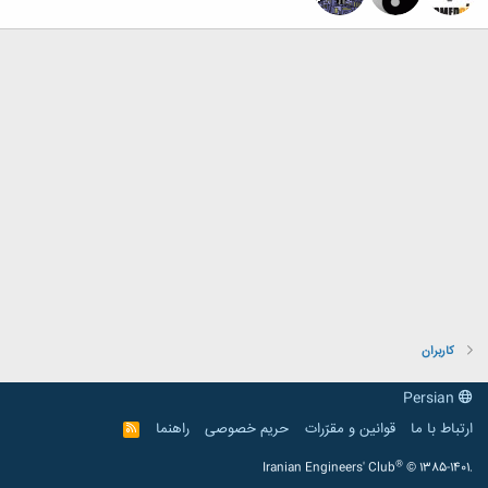
کاربران
Persian
ارتباط با ما
قوانین و مقرّرات
حریم خصوصی
راهنما
R
S
S
®
Iranian Engineers' Club
© 1385-1401.