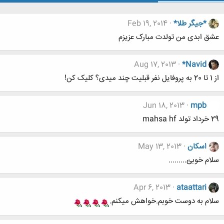
*جیگر طلا*
Feb 19, 2014
عشق ابدی من تولدت مبارک عزیزم
Aug 17, 2013
*Navid
از 1 تا 20 به پروفایل نفر قبلیت چند میدی؟ کلیک کن!
Jun 18, 2013
mpb
29 خرداد تولد mahsa hf
اسکان
May 13, 2013
سلام خوبئ.........
Apr 6, 2013
ataattari
سلام به دوست خوبم.خواهش میکنم.