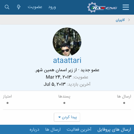
ورود
عضویت
کاربران
ataattari
عضو جدید
·
از
زیر اسمان همین شهر.
عضویت
Mar 24, 2013
آخرین بازدید
Jul 5, 2013
ارسال ها
پسندها
امتیاز
0
0
0
پیدا کردن
ارسال های پروفایل
آخرین فعالیت
ارسال ها
درباره