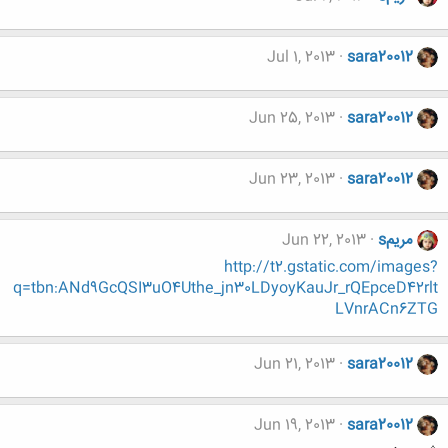
Jul 1, 2013
sara20012
Jun 25, 2013
sara20012
Jun 23, 2013
sara20012
مریمs
Jun 22, 2013
http://t2.gstatic.com/images?
q=tbn:ANd9GcQSI3uO4Uthe_jn30LDyoyKauJr_rQEpceD42rlt
LVnrACn6ZTG
Jun 21, 2013
sara20012
Jun 19, 2013
sara20012