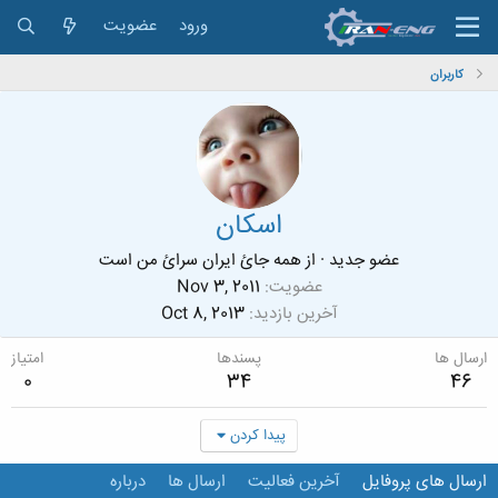
ورود
عضویت
کاربران
اسکان
عضو جدید
·
از
همه جائ ایران سرائ من است
عضویت
Nov 3, 2011
آخرین بازدید
Oct 8, 2013
ارسال ها
پسندها
امتیاز
0
34
46
پیدا کردن
ارسال های پروفایل
آخرین فعالیت
ارسال ها
درباره