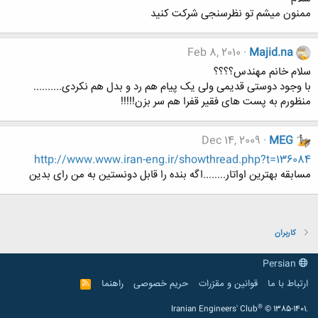
ممنون میشم تو نظرسنجی شرکت کنید
Feb 8, 2010
Majid.na
سلام خانم مهندس؟؟؟؟
با وجود دوستی قدیمی ولی یک پیام هم رد و بدل هم نکردی..........
منظورم به پست های فقیر قفرا هم سر بزن!!!!!
Dec 14, 2009
MEG
http://www.www.iran-eng.ir/showthread.php?t=136084
مسابقه بهترین اواتار........اگه بنده را قابل دونستین به من رای بدین
کاربران
Persian
ارتباط با ما
قوانین و مقرّرات
حریم خصوصی
راهنما
R
S
S
®
Iranian Engineers' Club
© 1385-1401.