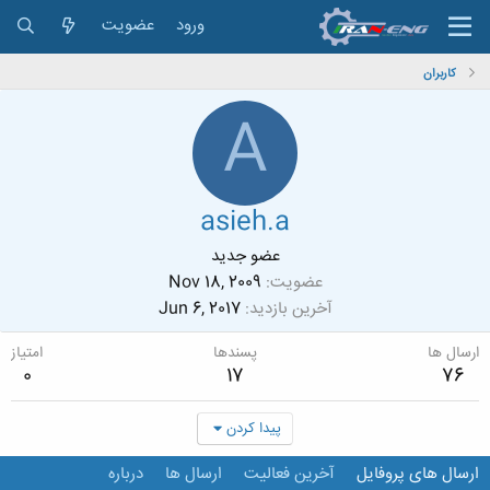
ورود
عضویت
کاربران
A
asieh.a
عضو جدید
عضویت
Nov 18, 2009
آخرین بازدید
Jun 6, 2017
ارسال ها
پسندها
امتیاز
0
17
76
پیدا کردن
ارسال های پروفایل
آخرین فعالیت
ارسال ها
درباره