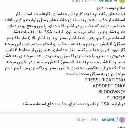
May 31, 2010
omid1302
O
سلام دوست عزیز
فرآیندهایی که نام بردید، کاربردش جداسازی گازهاست. اساس کار
استفاده از جذب سطحی بوسیله ی جاذب هایی مثل زئولیت و کربن فعاله،
حتما می دونید که جذب رو در فشار بالا و دمای پایین و دفع رو در دمای
بالا و فشار پایین انجام می دیم. توی فرآیند PSA ما از تغییرات فشار
استفاده می کنیم، یعنی ابتدا فشار بستر رو تا یه فشار بالا (فشار ماکزیمم
سیکل) افزایش می دیم و بعد عمل جذب رو انجام میدیم. توی این مرحله
گاز مورد نظر رو جدا می کنیم. مثل جداسازی هیدروژن از مخلوط 2 تایی
هیدروژن و متان، یا جداسازی اکسیژن و نیتروژن هوا، مرحله ی بعد فشار
بستر رو تا فشار مینیمم (عمدتا اتمسفر) کاهش میدیم و در آخرین مرحله
به کمک جریان معکوس محصول خالص بستر رو پاکسازی می کنیم. اسم
مراحل برای یه سیکل ساده ایناست:
1)PRESSURIZATION
2)ADSORPTION
3)BLODOWN
4)PURGE
در فرآیند TSA از تغییرات دما برای جذب و دفع استفاده میشه.
May 2, 2010
secret_f
S
سلام