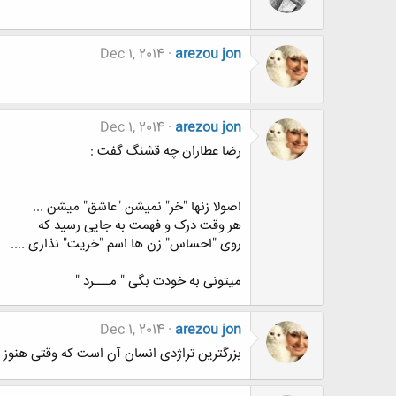
Dec 1, 2014
arezou jon
Dec 1, 2014
arezou jon
رضا عطاران چه قشنگ گفت :
اصولا زنها "خر" نمیشن "عاشق" میشن ...
هر وقت درک و فهمت به جایی رسید که
روی "احساس" زن ها اسم "خریت" نذاری ....
میتونی به خودت بگی " مـــرد "
Dec 1, 2014
arezou jon
بزرگترین تراژدی انسان آن است که وقتی هنوز ز