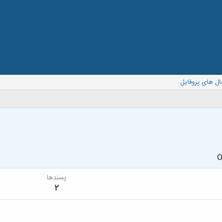
ال های پروفایل
O
پسندها
2