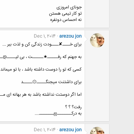
جونای امروزی
تو کار تیمی هستن
نه احساس دونفره
Dec 1, 2014
arezou jon
برای خــــ✘ــــودت زندگی کن و لذت ببر ...
به جهنم که رفــــــ★ــــــت ، بی لیـــــდــــاقت بود
کسی که تو را دوست داشته باشد ، با تو میماند
برای داشتنت میجنگـــــ۞ـــــد
اما اگر دوستت نداشته باشد به هر بهانه ای مـ
رفت؟ ؟ ؟
به درکــــــــஜــــــــ....
Dec 1, 2014
arezou jon