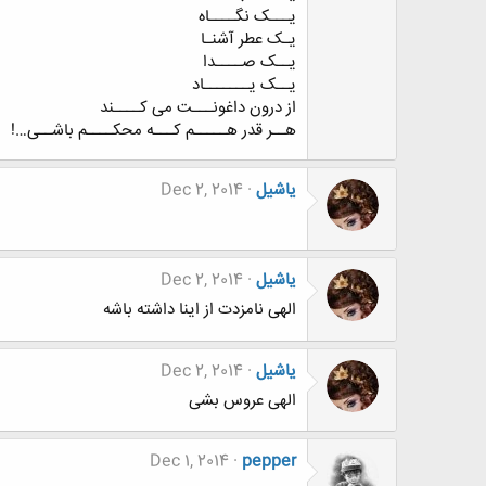
ﯾـــﮏ ﻧﮕــــﺎﻩ
ﯾـﮏ ﻋﻄﺮ ﺁﺷﻨـﺎ
ﯾــﮏ ﺻــــﺪﺍ
ﯾــﮏ ﯾـــــــﺎﺩ
ﺍﺯ ﺩﺭﻭﻥ ﺩﺍﻏﻮﻧـــﺖ ﻣﯽ ﮐــــﻨﺪ
ﻫــﺮ ﻗﺪﺭ ﻫـــــﻢ ﮐـــﻪ ﻣﺤﮑــــﻢ ﺑﺎﺷــﯽ…!
یاشیل
Dec 2, 2014
یاشیل
Dec 2, 2014
الهی نامزدت از اینا داشته باشه
یاشیل
Dec 2, 2014
الهی عروس بشی
Dec 1, 2014
pepper