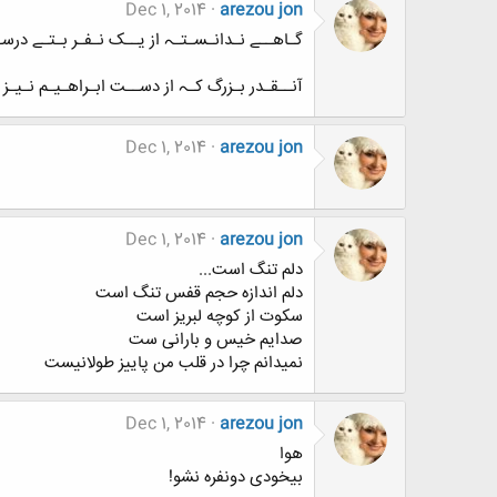
Dec 1, 2014
arezou jon
گـاهــﮯ نـدانـسـتـﮧ از یــک نـفـر بـتـﮯ درس
آنــقـدر بـزرگ کـﮧ از دســت ابـراهـیـم نـیـز ک
Dec 1, 2014
arezou jon
Dec 1, 2014
arezou jon
دلم تنگ است...
دلم اندازه حجم قفس تنگ است
سکوت از کوچه لبریز است
صدایم خیس و بارانی ست
نمیدانم چرا در قلب من پاییز طولانیست
Dec 1, 2014
arezou jon
هوا
بیخودی دونفره نشو!