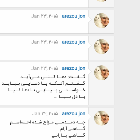
Jan 23, 2015
arezou jon
Jan 23, 2015
arezou jon
Jan 23, 2015
arezou jon
گــفــت: دعــا كــنــی مــی‌آیــد
گــفــتــم آنــكــه بــا دعــایــی بـیــایــد 
خــواســتــی بــیــایــی بـا دعـا نــیــا
بــا دل بــیــا ...
Jan 22, 2015
arezou jon
چــه دمــدمــے مـزاج شـده احـساســم
گـــاهـے آرام
گـــاهـے بــارانـے