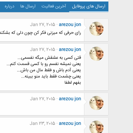
ارسال های پروفایل
آخرین فعالیت
ارسال ها
درباره
Jan 27, 2015
arezou jon
رای حرفی که میزنی فکر کن چون دلی که بشکن
Jan 27, 2015
arezou jon
قتی کسی به عشقش میگه نفسمی...
یعنی نمیشه نفسم رو با کسی قسمت کنم...
یعنی آدم باش و فقط مال من باش...
یعنی چشمت فقط باید منو ببینه...
بفهم لطفا
Jan 27, 2015
arezou jon
Jan 23, 2015
arezou jon