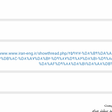
.www.www.iran-eng.ir/showthread.php/259717-%D8%B9%
%DB%8C-%D8%A7%D8%B2-%D9%87%D9%86%D8%B1-%D9%8
%D8%AF%D9%88%D8%B1%D8%A8%DB%8C
نیست
د بیشتر میام