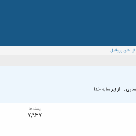
ال های پروفایل
عماری ,
·
از
زیر سایه خدا
پسندها
7,937