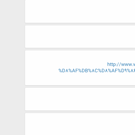
http://www
%D8%AF%DB%8C%D8%AF%D9%86