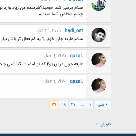
سلام مرسی.شما خوبید؟شرمنده من زیاد وارد ن
چشم.مخلص شما میذارم.
Oct 29, 2009
hadi_ost
سلام عارفه جان خوبی؟ یه کم فعال تر باش بزار 
Jan 1, 1970
qazal.
عارفه جون درس 1و2 که تو امضات گذاشتی چجوری ازش استفاده کنم؟ فعلا دانلودش نکردم....نرم افزار داره؟
Jan 1, 1970
qazal.
قبلی
1
...
27
28
29
کاربران