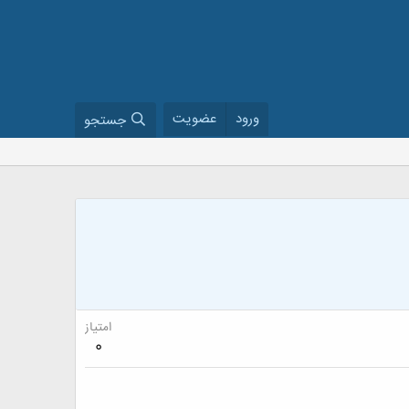
ورود
عضویت
جستجو
امتیاز
0