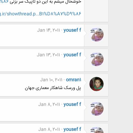
خوشحال میشم به این دو تاپیک سر بزنی
9%86
g.ir/showthread.p...B1%D8%A7%D9%86
Jan 14, 2011
yousef f
Jan 13, 2011
yousef f
Jan 10, 2011
omran1
پل ورسک شاهکار معماری جهان
Jan 8, 2011
yousef f
Jan 8, 2011
yousef f