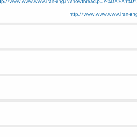
ttp://www.www.www.iran-eng.ir/showthread.p...7-%DA%A9%D
http://www.www.www.iran-en