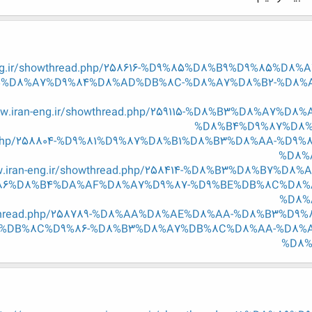
-eng.ir/showthread.php/258616-%D9%85%D8%B9%D9%85%D
%D8%A7%D9%84%D8%AD%DB%8C-%D8%A7%D8%B2-%D8%
ww.iran-eng.ir/showthread.php/259115-%D8%B3%D8%A7
%D8%B4%D9%87%D8%
read.php/258804-%D9%81%D9%87%D8%B1%D8%B3%D8%AA-%
%D8%
w.iran-eng.ir/showthread.php/258414-%D8%B3%D8%B7%
6%D8%B4%DA%AF%D8%A7%D9%87-%D9%BE%DB%8C%D8%A
%D8%
showthread.php/258789-%D8%AA%D8%AE%D8%AA-%D8%B3%
%DB%8C%D9%86-%D8%B3%D8%A7%DB%8C%D8%AA-%D8%A
%D8%