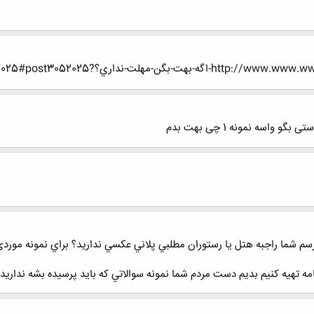
-مهلت-نداري؟?p=3052025#post3052025
واسه نمونه 1 چی بهت بدم
م شما راجبه هتل يا رستوران مطلبي پلاني عكسي نداريد؟ براي نمونه موردي