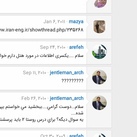
Jan 6, 2011
mazya
http://www.www.www.iran-eng.ir/showthread.php/235268-اگه-بهت-بگن
Sep 24, 2010
arefeh
سلام ....یکسری اطلاعات در مورد هتل دارم خواستی بگو 
Sep 11, 2010
jentleman_arch
?????????
Feb 26, 2010
jentleman_arch
سلام...دوست گرامي....ببخشيد مي خواستم بپرس
شده....
يه سوال ديگه؟ براي درس روستا 2 بايد پرسشنامه تهيه كنيم بديم دست مردم شما نمونه سوالاتي كه بايد پرسيده بشه نداريد؟
Oct 30, 2009
arefeh