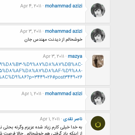
Apr 4, 2011
mohammad azizi
Apr 3, 2011
mohammad azizi
خوشحالم از دیدنت مهندس جان
Apr 3, 2011
mazya
DA%A9%D8%B3-%D9%87%D8%A7%DB%8C-
5%D8%AF%D8%A7%D8%AF-%D9%88-
%D9%86?p=3449026#post3449026
Apr 1, 2011
mohammad azizi
ناصر نقدی
Apr 1, 2011
ن
به خدا خیلی کارم زیاد شده عزیزم وگرنه بحثی 
از اینکه یاد گرفتی هم خوشحالم . حالا فرصت ش