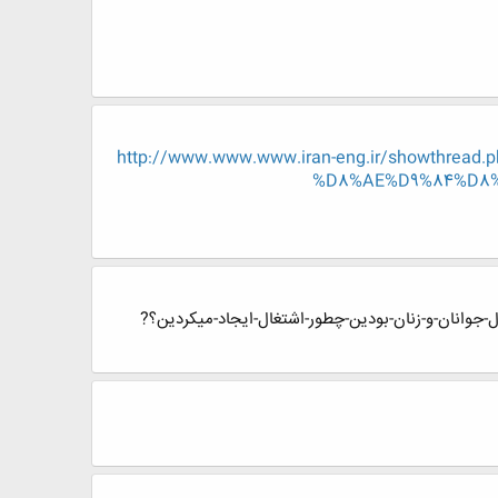
http://www.www.www.iran-eng.ir/showth
%D8%AE%D9%84%D8%A
ار-میکردین؟-اگر-مسئول-اشتغال-جوانان-و-زنان-بودین-چطور-اشتغال-ایجاد-میکردین؟?