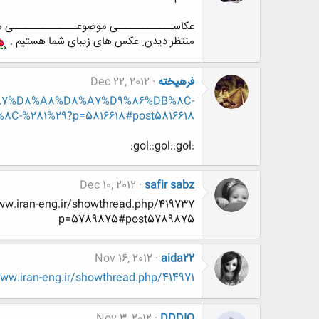
عکاســـــــــــــی موضوعـــــــــــــــی معمـــــــــ
منتظر دیدن ِ عکس های زیبای شما هستیم .
فرهيخته
Dec 22, 2012
D8%A7%D8%A8%D8%A7%D9%86%DB%8C-
281%29?p=5816618#post5816618
:gol::gol::gol:
Dec 10, 2012
safir sabz
p=5789875#post5789875
Nov 16, 2012
aida22
w.iran-eng.ir/showthread.php/414971
Nov 3, 2012
DDDIQ