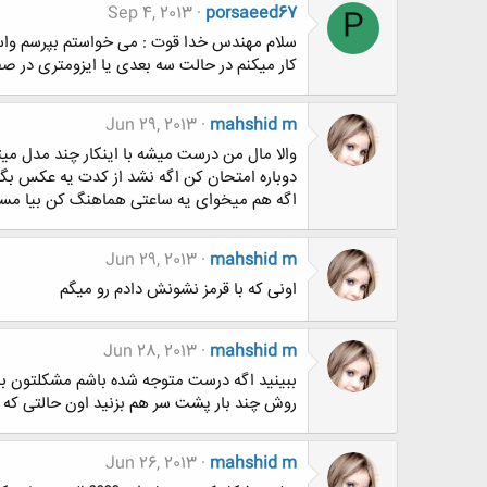
Sep 4, 2013
porsaeed67
P
کار میکنم در حالت سه بعدی یا ایزومتری در صفحه X,Y فقط میتوان نقشه را اندازه گذاری کرد در راستای محور z اصلا اندازه نمیزنه اتوکد . ممنون میش
Jun 29, 2013
mahshid m
والا مال من درست میشه با اینکار چند مدل م
دوباره امتحان کن اگه نشد از کدت یه عکس بگیر 
اگه هم میخوای یه ساعتی هماهنگ کن بیا مسنج
Jun 29, 2013
mahshid m
اونی که با قرمز نشونش دادم رو میگم
Jun 28, 2013
mahshid m
روش چند بار پشت سر هم بزنید اون حالتی که
Jun 26, 2013
mahshid m