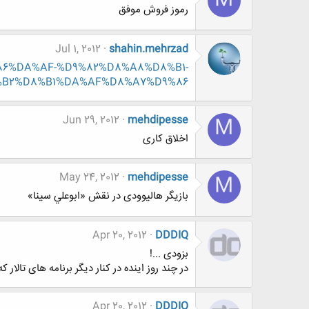
M
رموز فروش موفق
Jul 1, 2012
shahin.mehrzad
9%86%DA%AF-%D9%82%D8%A8%D8%B1-
B2%D8%B1%DA%AF%D8%A7%D9%86
Jun 29, 2012
mehdipesse
M
اخلاق کاری
May 24, 2012
mehdipesse
M
بازیگر هالیوودی در نقش «ابوعلي سينا»
Apr 20, 2012
DDDIQ
بزودی ...!
در چند روز اینده در کنار دیگر برنامه های تالار
Apr 20, 2012
DDDIQ