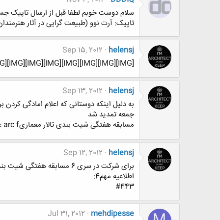
سلام دوست خوبم لطفا قبل از ارسال تاپیک جستجو
تاپیک: آرت نوو (طبیعت گرایی در آثار هنرمندان و 
Sep 15, 2012
helensj
[IMG][IMG][IMG][IMG][IMG][IMG][IMG][IMG][IMG][IMG]
Sep 13, 2012
helensj
به دلیل اینکه دوستانی که اعلام امادگی کرد
جمعه تمدید شد
مسابقه هفتگی شیت بندی تالار معماریarc f عزیز منتظر کارتون هستیم
Sep 12, 2012
helensj
برای شرکت در سری 6 مسابقه هفتگی شیت بندی فقط تا فردا شب(5شنبه)فرصت باقی مونده
اطلاعیه مهم4:
#443
Jul 31, 2012
mehdipesse