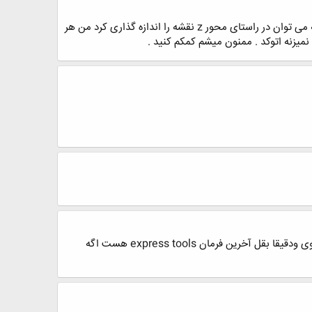
سلام مهندس خدا قوت : می خواستم بپرسم واسه اندازه گذاری نقشه در حالت سه بعدی یا ایزومتری در نرم افزار اتوکد چگونه می توان در راستای محور z نقشه را اندازه گذاری کرد من هر
ببینید اگه درست متوجه شده باشم مشکلتون با این روش حل میشه یه فلش سمت راست بالای کد هستش که خیلی کوچولوی ودقیقا بقل آخرین فرمان express tools هست اگه