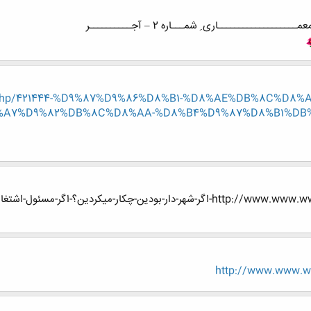
ــــــــــاری ِ شمـــاره 2 – آجــــــــــر
read.php/421444-%D9%87%D9%86%D8%B1-%D8%AE%DB%8C%
7%D9%82%DB%8C%D8%AA-%D8%B4%D9%87%D8%B1%DB%8C-%
http://www.www.www.iran-eng.ir/showthread.php/419737-اگر-شهر-دار-بودین-چک
http://www.www.ww