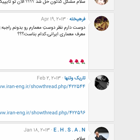
سلام مشکل کدتون حل شد ؟؟؟؟ الان تو تایپیک
فرهيخته
Apr 19, 2013
دوست دارم نظر دوستِ معمارم رو بدونم راجبه:
معرف معماری ایرانی،کدام بناست؟؟؟
تاریک وتنها
Feb 2, 2013
.iran-eng.ir/showthread.php/422544
w.iran-eng.ir/showthread.php/422596
Jan 18, 2013
E . H . S . A . N
سلام .