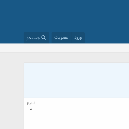
ورود
عضویت
جستجو
امتیاز
0