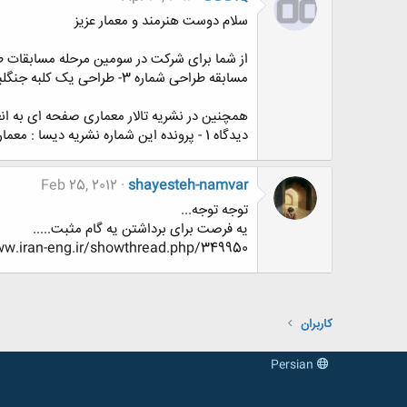
سلام دوست هنرمند و معمار عزیز
از شما برای شرکت در سومین مرحله مسابقات ط
مسابقه طراحی شماره 3- طراحی یک کلبه جنگلبانی
همچنین در نشریه تالار معماری صفحه ای به ا
دیدگاه 1 - پرونده این شماره نشریه دیسا : معماری بیونیک
Feb 25, 2012
shayesteh-namvar
توجه توجه...
یه فرصت برای برداشتن یه گام مثبت.....
http://www.www.www.iran-eng.ir/showthread.php/349950-بچه-کدوم-شهر
کاربران
Persian