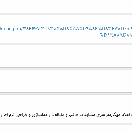
showthread.php/384437-%D9%85%D8%AA%D9%86-%D8%B3%D
%D8%A8%D8%
 که اعلام میگرردد, سری مسابقات جالب و دنباله دار مدلسازی و طراحی نرم افزا