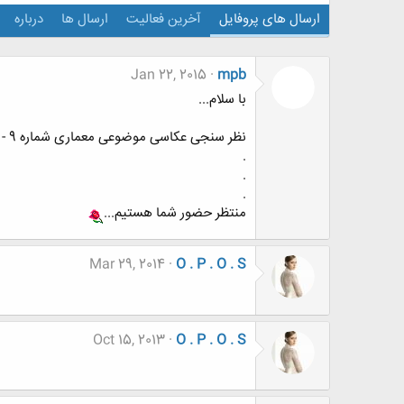
ارسال های پروفایل
آخرین فعالیت
ارسال ها
درباره
Jan 22, 2015
mpb
با سلام...
نظر سنجی عکاسی موضوعی معماری شماره 9 - عکاسی معماری در شب
.
.
.
منتظر حضور شما هستیم...
Mar 29, 2014
O . P . O . S
Oct 15, 2013
O . P . O . S