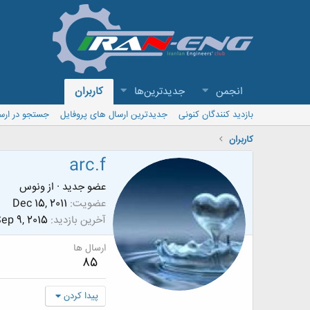
انجمن
جدیدترین‌ها
کاربران
بازدید کنندگان کنونی
جدیدترین ارسال های پروفایل
جستجو در ارس
کاربران
arc.f
عضو جدید
·
از
ونوس
عضویت
Dec 15, 2011
آخرین بازدید
ep 9, 2015
ارسال ها
85
پیدا کردن