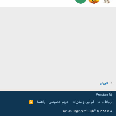
کاربران
Persian
ارتباط با ما
قوانین و مقرّرات
حریم خصوصی
راهنما
R
S
S
®
Iranian Engineers' Club
© 1385-1401.