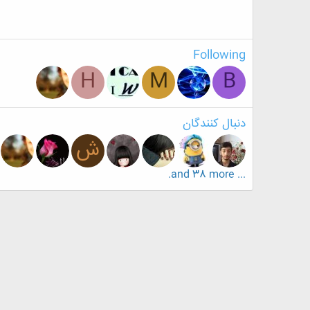
Following
H
M
B
دنبال کنندگان
ش
... and 38 more.