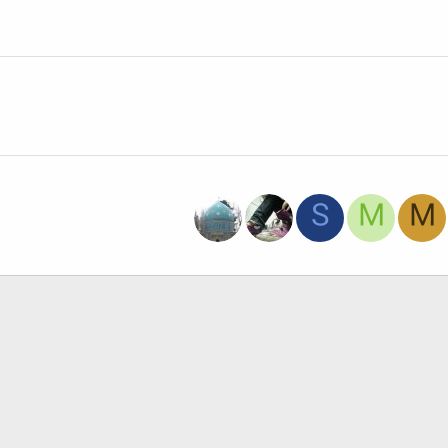
S
M
M