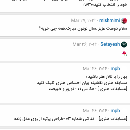
خود را انتخاب کنید:w30:
Mar 27, 2014
mishmimi
سلام دوست عزیز .سال نوتون مبارک.همه چی خوبه؟
Mar 26, 2014
Setayesh
Mar 26, 2014
mpb
بهار را با تالار هنر باشید ؛
مسابقه هنری نقشینه:بیان احساس هنری کلیک کنید
[مسابقات هنری ] - عکاسی 01 - نوروز و طبیعت
Mar 26, 2014
mpb
[مسابقات هنری] – نقاشی شماره 03 -طراحی پرتره از روی مدل زنده