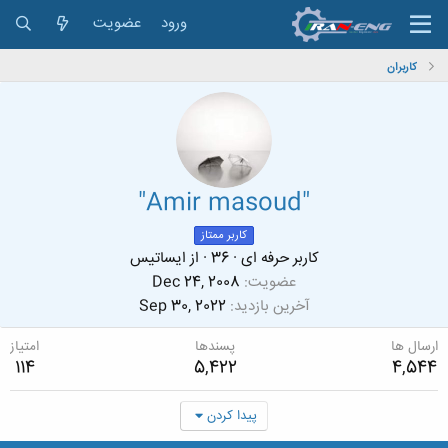
ورود
عضویت
کاربران
"Amir masoud"
کاربر ممتاز
کاربر حرفه ای
·
36
·
از
ایساتیس
عضویت
Dec 24, 2008
آخرین بازدید
Sep 30, 2022
ارسال ها
پسندها
امتیاز
114
5,422
4,544
پیدا کردن