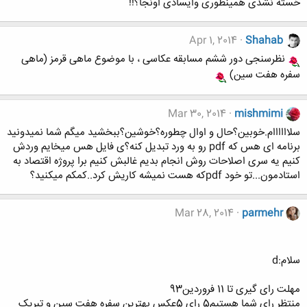
خسته نشدی همینطوری وایسادی اونجا؟!!
Apr 1, 2014
Shahab
نظرسنجی دور ششم مسابقه عکاسی ، با موضوع ماهی قرمز (ماهی
سفره هفت سین)
Mar 30, 2014
mishmimi
سلاااااام.خوبین؟حال و اوال چطوره؟خوشین؟ببخشید میگم شما نمیدونید
برنامه ای هس که pdf رو به ورد تبدیل کنه؟ی فایل هس میخایم وردش
کنیم یه سری اصلاحات روش انجام بدیم غالبش کنیم برا پروژه اقتصاد به
استادمون...تو خود pdfکه هست نمیشه کاریش کرد..کمکم میکنید؟
Mar 28, 2014
parmehr
سلام:d
مهلت رای گیری تا 11 فروردین93
منتظر رای شما هستیم5 رای 5عکس بهترین سفره هفت سین و تبریک