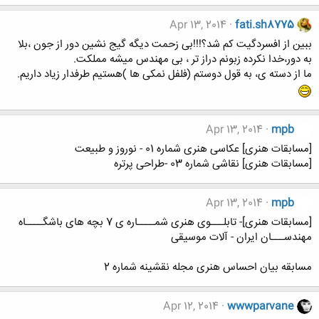
Apr 13, 2014
fati.sh8775
ببین از افسردگیت کم شد؟!!!بی زحمت دیگه گیج نشین دور از جون ،بلا
به دور،خدا نکرده زبونم دراز تر ، بی مهندس میشه مملکت.
ما از دسته ی، به قول دوستم (فلفل نمکی ها )هستیم طرفدار زیاد داریم.
Apr 13, 2014
mpb
[مسابقات هنری] عکاسی هنری شماره 01 - نوروز و طبیعت
[مسابقات هنری] نقاشی شماره 03 -طراحی پرتره
Apr 13, 2014
mpb
[مسابقات هنری]- تابلـــوی هنری شمــــاره ی 7 بچه های باشگــــاه
مهندســـان ایران - آلات موسیقی
مسابقه بیان احساس هنری مجله نقشینه شماره 2
Apr 12, 2014
wwwparvane