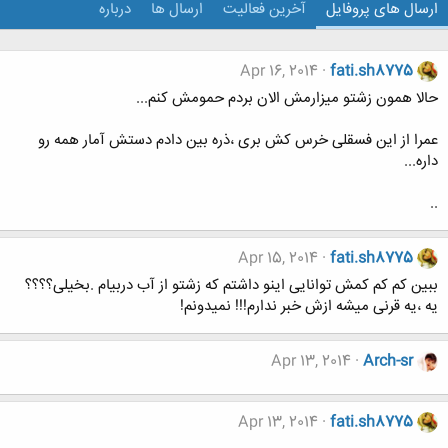
ارسال های پروفایل
آخرین فعالیت
ارسال ها
درباره
Apr 16, 2014
fati.sh8775
حالا همون زشتو میزارمش الان بردم حمومش کنم...
عمرا از این فسقلی خرس کش بری ،ذره بین دادم دستش آمار همه رو
داره...
..
Apr 15, 2014
fati.sh8775
ببین کم کم کمش توانایی اینو داشتم که زشتو از آب دربیام .بخیلی؟؟؟؟
یه ،یه قرنی میشه ازش خبر ندارم!!! نمیدونم!
Apr 13, 2014
Arch-sr
Apr 13, 2014
fati.sh8775