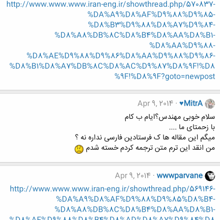
http://www.www.www.iran-eng.ir/showthread.php/570837-
%DA%A9%D8%AF%D9%88%D9%85-
%D8%B3%D9%88%D8%A7%D9%84-
%D8%A8%DB%8C%D8%B4%D8%AA%D8%B1-
%D8%AA%D9%88-
%D8%AE%D9%88%D9%86%D8%AA%D9%88%D9%86-
%D8%B1%D8%A7%DB%8C%D8%AC%D9%87%D8%9F!%D8
%9F!%D8%9F?goto=newpost
Apr 9, 2014
♥MitrA
سلام خوبی مهندس؟ایام ب کام
با زحمتای ما ....
میگم این مقاله ها ک فرستادین فارسی نداره نه ؟
من انقد این ترم متن ترجمه کردم خسته شدم
Apr 9, 2014
wwwparvane
http://www.www.www.iran-eng.ir/showthread.php/569146-
%DA%A9%D8%AF%D9%88%D9%85%D8%B4-
%D8%A8%DB%8C%D8%B4%D8%AA%D8%B1-