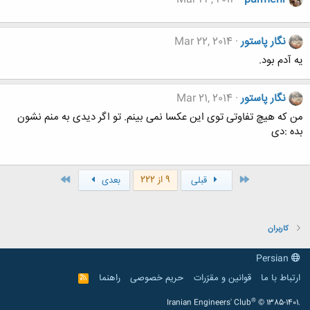
نگار پاستور
Mar 22, 2014
یه آدم بود.
نگار پاستور
Mar 21, 2014
من که هیچ تفاوتی توی این عکسا نمی بینم. تو اگر دیدی به منم نشون
بده :دی
اول
آخر
9 از 222
قبلی
بعدی
کاربران
Persian
ارتباط با ما
قوانین و مقرّرات
حریم خصوصی
راهنما
R
S
S
®
Iranian Engineers' Club
© 1385-1401.