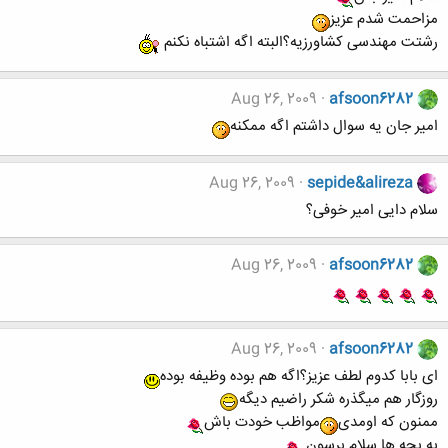
مزاحمت شدم عزیز
رشتت مهندسی کشاورزیه؟البته اگه اشتباه نکنم
Aug 26, 2009
afsoon6282
امیر جان یه سوال داشتم اگه ممکنه
Aug 26, 2009
sepide&alireza
سلام دایی امیر خوفی؟
Aug 26, 2009
afsoon6282
Aug 26, 2009
afsoon6282
ای بابا کدوم لطف عزیز؟اگه هم بوده وظیفه بوده
روزگار هم میگذره شکر راضیم دیگه
ممنون که اومدی
مواظب خودت باش
به بچه ها سلام برسون