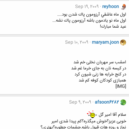
Sep 19, 2009
reyhoon
اول ماه عاشقي آرزومون پاك شدن بود....
اول ماه نو يادمون باشه آرزومون پاك نشه...
عيد شما مبارك!
Sep 10, 2009
maryam.joon
امشب سر مهربان نخلی خم شد
در کیسه نان به جای خرما غم شد
در کنج خرابه ها زنی شیون کرد
همبازی کودکان کوفه کم شد
[IMG]
Sep 9, 2009
afsoon6282
سلام آقا امیر گل
خوبی عزیز؟خوش میگذره؟کم پیدا شدی امیر
نماز و روزه هات قبول باشه.چشمات چطوره؟بهتری؟