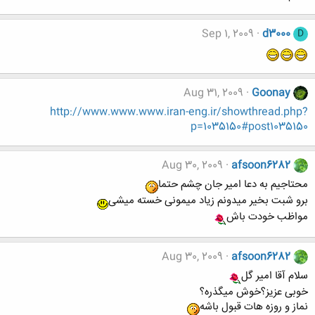
Sep 1, 2009
d3000
D
Aug 31, 2009
Goonay
http://www.www.www.iran-eng.ir/showthread.php?
p=1035150#post1035150
Aug 30, 2009
afsoon6282
محتاجیم به دعا امیر جان چشم حتما
برو شبت بخیر میدونم زیاد میمونی خسته میشی
مواظب خودت باش
Aug 30, 2009
afsoon6282
سلام آقا امیر گل
خوبی عزیز؟خوش میگذره؟
نماز و روزه هات قبول باشه