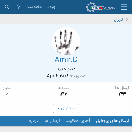
ورود
عضویت
کاربران
Amir.D
عضو جدید
عضویت
Apr 6, 2009
ارسال ها
پسندها
امتیاز
0
137
144
پیدا کردن
ارسال های پروفایل
آخرین فعالیت
ارسال ها
درباره