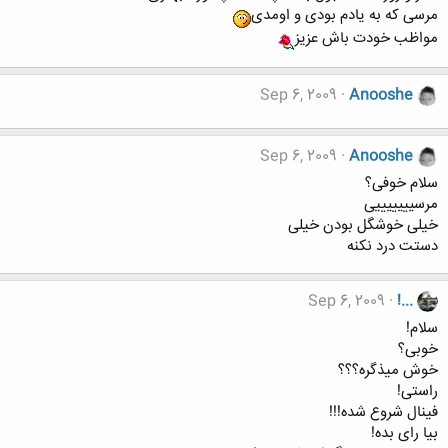
مرسی که به یادم بودی و اومدی
مواظب خودت باش عزیز
Sep 6, 2009
Anooshe
Sep 6, 2009
Anooshe
سلام خوفی؟
مرسیییییییی
خیلی خوشگل بودن خیلی
دستت درد نکنه
Sep 6, 2009
!...
سلام!
خوبی؟
خوش میذگره؟؟؟
راستی!
فینال شروع شده!!!
بیا رای بده!