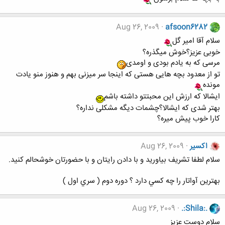
Aug 26, 2009
afsoon6282
سلام آقا امیر گل
خوبی عزیز؟خوش میگذره؟
مرسی که به یادم بودی و اومدی
تو از معدود بچه هایی هستی که اینجا سر میزنی بهم و هنوز منو یادت
مونده
ایشالا که ارزش این محبتتو داشته باشم
بهتر شدی که ایشالا؟چشمات دیگه مشکلی نداره؟
کارا خوب پیش میره؟
اكسير
Aug 26, 2009
سلام لطفا تشریف بیاورید و با دادن رایتان و با حضورتان خوشحالم کنید.
بهترين آواتار را چه كسي دارد ؟ دوره دوم ( سري اول )
Aug 26, 2009
.:Shila:.
سلام دوست عزیز