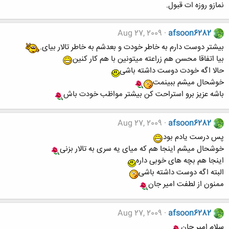
نمازو روزه ات قبول.
Aug 27, 2009
afsoon6282
بیشتر دوست دارم به خاطر خودت و بعدشم به خاطر تالار بیای.
بیا اتفاقا محسن هم زراعته میتونین با هم کار کنین
حالا اگه خودت دوست داشته باشی
خوشحال میشم ببینمت
باشه عزیز برو استراحت کن بیشتر مواظب خودت باش
Aug 27, 2009
afsoon6282
پس درست یادم بود
خوشحال میشم اینجا هم که میای یه سری به تالار بزنی
اینجا هم بچه های خوبی داره
البته اگه دوست داشته باشی
ممنون از لطفت امیر جان
Aug 27, 2009
afsoon6282
سلام امیر جان