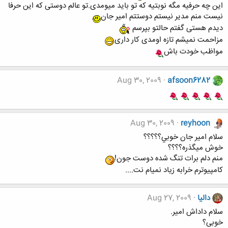
این چه حرفیه مگه نوبتیه که تو باید میومدی.تو عالم دوستی که این حرفا
نیست منم مدیر نیستم دوستتم امیر جان
دیدم هستی گفتم حالتو بپرسم
مزاحمت نمیشم تازه اومدی کار داری
مواظب خودت باش
Aug 30, 2009
afsoon6282
Aug 30, 2009
reyhoon
سلام امير جان خوبي؟؟؟؟؟
خوش ميگذره؟؟؟؟
منم دلم برات تنگ شده دوست جون!
كامپيوترم خرابه زياد نميام نت....
دالیا
Aug 27, 2009
سلام داداش امیر.
خوبی؟