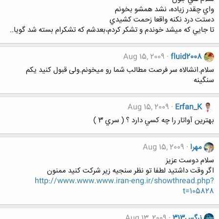
واي چقدر زياده، نشد همشو بخونم
دستت درد نكنه واقعا زحمت كشيدي
تا جايي كه ميشد خوندم و تشكر كردم،بعدشم كه تشكرام بسته شد گويا..
Aug 15, 2009
fluid2008
سلام.انشالاه سر فرصت مطالب شما رو ميخونم.ولی قبول کنيد يکم
سنگينه
Aug 15, 2009
Erfan_K
بهترين آواتار را چه كسي دارد ؟ ( سري 3 )
مهرا
Aug 15, 2009
سلام دوست عزیز
اگر وقت داشتید لطفا تو نظر سنجیه زیر شرکت کنید ممنون
http://www.www.www.iran-eng.ir/showthread.php?
t=105828
نرگس313
Aug 13, 2009