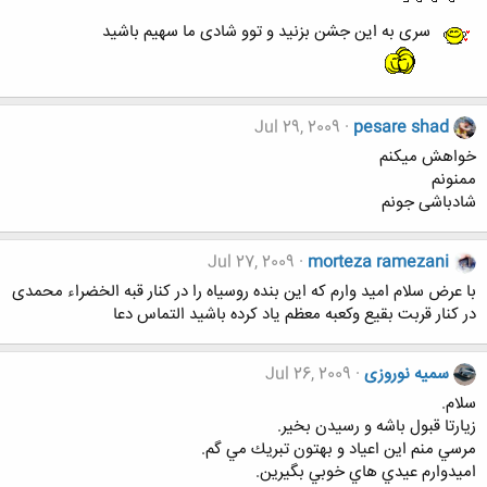
سری به این جشن بزنید و توو شادی ما سهیم باشید
Jul 29, 2009
pesare shad
خواهش میکنم
ممنونم
شادباشی جونم
Jul 27, 2009
morteza ramezani
با عرض سلام امید وارم که این بنده روسیاه را در کنار قبه الخضراء محمدی
در کنار قربت بقیع وکعبه معظم یاد کرده باشید التماس دعا
سمیه نوروزی
Jul 26, 2009
سلام.
زيارتا قبول باشه و رسيدن بخير.
مرسي منم اين اعياد و بهتون تبريك مي گم.
اميدوارم عيدي هاي خوبي بگيرين.