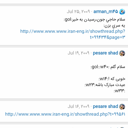
Jul 25, 2009
arman_m45
سلام حاجي جون،رسيدن به خير:gol:
يه سري بزن:
http://www.www.www.iran-eng.ir/showthread.php?
t=99434&page=3
Jul 19, 2009
pesare shad
سلام گلم :gol::w40:
خوبی که !:w14:
عیدت مبارک باشه:w23:
:w33:
Jul 16, 2009
pesare shad
http://www.www.www.iran-eng.ir/showthread.php?t=99561