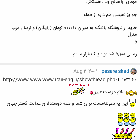
مهدی اباصالح و.... هستش
جوایز نفیسی هم داره از جمله
خرید از فروشگاه باشگاه به میزان 000/10 تومان (رایگان) و ارسال درب
منزل
و......
زمانی 100% شد تو تاپیک قرار میدم
Aug 2, 2009
pesare shad
http://www.www.www.iran-eng.ir/showthread.php?t=103246
سلام دوست عزیز
این یه دعوتنامست برای شما و همه دوستداران عدالت گستر جهان