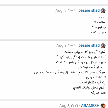
Aug 12, 2009
pesare shad
به به
سلام دادا
چطوری ؟
خوبی که ؟
Aug 7, 2009
pesare shad
شاید آن روز که سهراب نوشت:
" تا شقایق هست زندگی باید کرد "
خبری از دل پر درد گل یاس نداشت
باید اینگونه نوشت:
هر گلی هم باشد ، چه شقایق چه گل میخک و یاس
تا نیاید مهدی
زندگی دشوار است.
اللهم عجل لولیک الفرج
عید مبارک
Aug 6, 2009
ARAMESH