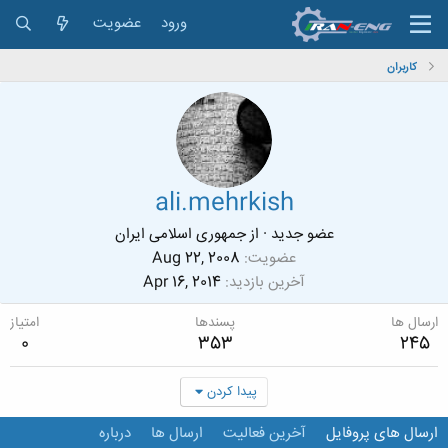
ورود
عضویت
کاربران
ali.mehrkish
عضو جدید
·
از
جمهوری اسلامی ایران
عضویت
Aug 22, 2008
آخرین بازدید
Apr 16, 2014
ارسال ها
پسندها
امتیاز
0
353
245
پیدا کردن
ارسال های پروفایل
آخرین فعالیت
ارسال ها
درباره