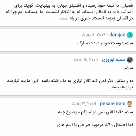
شعبان، به نیمه خود رسیده و اشتیاق جهان، به بی‏نهایت. گویند برای
آمدنت باید به انتظار ایستاد، نه به انتظار نشست. ما ایستاده ایم چرا که
در قلبمان زمزمه ایست. خبری در راه است
Aug 6, 2009
danijan
D
سلام دوست خوبم عیدت مبارک
سمیه نوروزی
Aug 5, 2009
سلام.
نه راستش فكر نمي كنم تالار نيازي به ما داشته باشه...اين ماييم نيازمند
تر از هميشه.
Aug 3, 2009
pesare irani
سلام دقیقا الان نمی تونم بگم موضوع چیه
اما احتمال 99% درمورد طراحی با اسم های