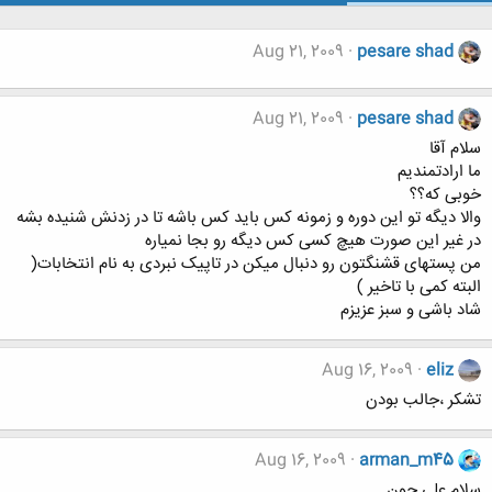
Aug 21, 2009
pesare shad
Aug 21, 2009
pesare shad
سلام آقا
ما ارادتمندیم
خوبی که؟؟
والا دیگه تو این دوره و زمونه کس باید کس باشه تا در زدنش شنیده بشه
در غیر این صورت هیچ کسی کس دیگه رو بجا نمیاره
من پستهای قشنگتون رو دنبال میکن در تاپیک نبردی به نام انتخابات(
البته کمی با تاخیر )
شاد باشی و سبز عزیزم
Aug 16, 2009
eliz
تشکر ،جالب بودن
Aug 16, 2009
arman_m45
سلام علي جون