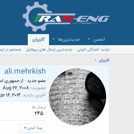
انجمن
جدیدترین‌ها
کاربران
بازدید کنندگان کنونی
جدیدترین ارسال های پروفایل
جستجو در ارس
کاربران
ali.mehrkish
عضو جدید
·
از
جمهوری اسل
عضویت
Aug 22, 2008
آخرین بازدید
pr 16, 2014
ارسال ها
245
پیدا کردن