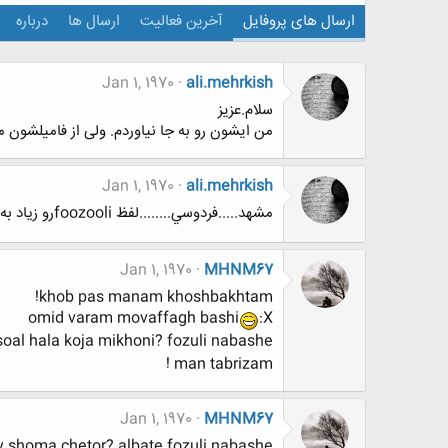
ارسال های پروفایل
آخرین فعالیت
ارسال ها
درباره
Jan 1, 1970
ali.mehrkish
سلام.عزیز
من ایشون رو به جا نیاوردم. ولی از فامیلشون معلومه
Jan 1, 1970
ali.mehrkish
مشهد.....فردوسي........لفظ foozooliرو زياد به كار مي بريا
Jan 1, 1970
MHNM67
khob pas manam khoshbakhtam!
omid varam movaffagh bashi
:X
soal hala koja mikhoni? fozuli nabashe
man tabrizam !
Jan 1, 1970
MHNM67
y shoma chetor? albate fozuli nabashe