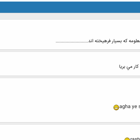
 که بسیار فرهیخته اند..........................
agha ye 
rast