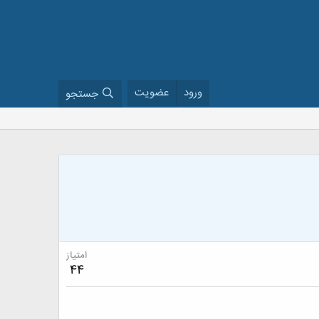
ورود
عضویت
جستجو
امتیاز
44