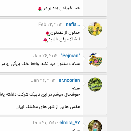
خدا خیرتون بده برادر
Feb 22, 2012
nafis...
ممنون از لطفتون
ایشالا موفق باشید
Jan 26, 2012
"Pejman"
سلام دستتون درد نکنه. واقعا لطف بزرگی رو در
Jan 24, 2012
ar.noorian
سلام
خوشحال میشم در این تاپیک شرکت داشته یاش
عکس هایی از شهر های مختلف ایران
Dec 20, 2011
elmira_77
سلام