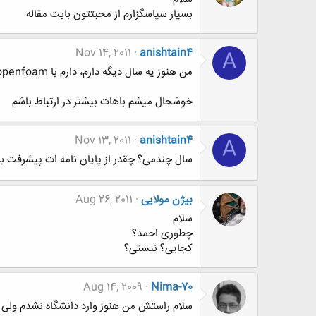
بسیار سپاسگزارم از محبتتون بابت مقاله
Nov 14, 2011
anishtain4
A
من هنوز یه سال دیگه دارم، دارم با openfoam کار می کنم. موضوعم implicit LES هست. یکمی دردسرش زیاده.
خوشحال میشم باهات بیشتر در ارتباط باشم
Nov 13, 2011
anishtain4
A
سال چندمی؟ چقدر از پایان نامه ات پیشرفت ب
بیژن مولایی
Aug 26, 2011
سلام
چطوری احمد؟
کجایی؟ نیستی؟
Aug 14, 2009
Nima-70
سلام راستش من هنوز وارد دانشگاه نشدم ولی 