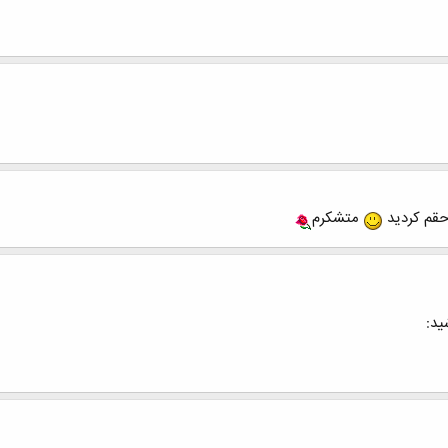
 حقم کردید
متشکرم
ید: