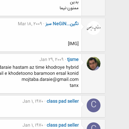
بدین
ممنون-نیما
نگين...NeGiN سبز
Mar 18, 2009
[IMG]
Jan 29, 2009
tjsme
daraie hastam az time khodroye hybrid
il e khodetoono baramoon ersal konid :
mojtaba.daraie@gmail.com
tanx
Jan 1, 1970
class pad seller
C
Jan 1, 1970
class pad seller