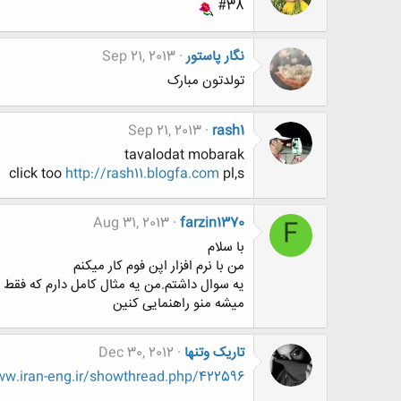
#38
نگار پاستور
Sep 21, 2013
تولدتون مبارک
Sep 21, 2013
rash1
tavalodat mobarak
click too
http://rash11.blogfa.com
pl,s
Aug 31, 2013
farzin1370
F
با سلام
من با نرم افزار اپن فوم کار میکنم
یه سوال داشتم.من یه مثال کامل دارم که فقط 
میشه منو راهنمایی کنین
تاریک وتنها
Dec 30, 2012
w.iran-eng.ir/showthread.php/422596