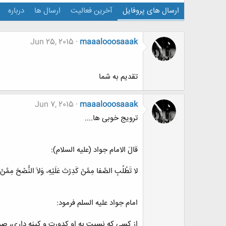
ارسال های پروفایل
آخرین فعالیت
ارسال ها
درباره
Jun 25, 2015
maaalooosaaak
تقدیم به شما
Jun 7, 2015
maaalooosaaak
ترویج خوبی ها....
قالَ الامام جواد (علیه السلام):
لا تَطْلُبِ الصَّفا مِمَّنْ کَدِرْتَ عَلَیْهِ، وَلاَ النُّصْحَ مِمَّنْ
امام جواد علیه السلم فرمود:
از کسى که نسبت به او کدورت و کینه دارى، ص