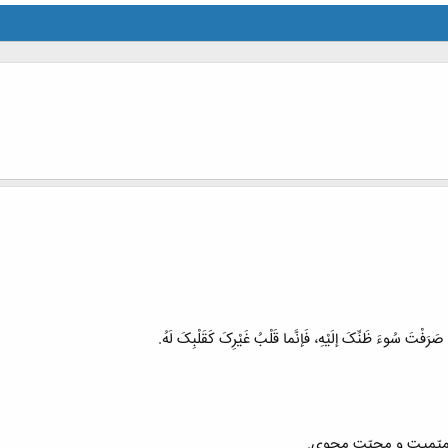
 صَرَفْتَ سُوءَ ظَنِّکَ إلَیْهِ، فَإنَّما قَلْبُ غَیْرِکَ کَقَلْبِکَ لَهُ.
میّمیت و محبّت مجوى.