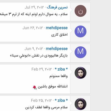
نسرین فرهنگ
Jul 29, 2012
ن
سلام ، یه سوال دارم اونم اینه که از ترم 3 میشه رفت کارورزی یعنی امکان داره جایی قبول کنن اونم با اطلاعات کم؟؟؟؟؟؟؟؟
Jun 26, 2012
mehdipesse
M
اخلاق کاری
Jun 9, 2012
mehdipesse
M
بازیگر هالیوودی در نقش «ابوعلي سينا»
Feb 29, 2012
* ziba *
واقعا ممنونم
انشاالله موفق باشین
Feb 25, 2012
* ziba *
سلام مرسی واقعا لطف کردین