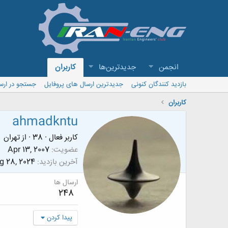
انجمن
جدیدترین‌ها
کاربران
بازدید کنندگان کنونی
جدیدترین ارسال های پروفایل
جستجو در ارس
کاربران
ahmadkntu
کاربر فعال
·
38
·
از
تهران
عضویت
Apr 13, 2007
آخرین بازدید
g 28, 2024
ارسال ها
248
پیدا کردن