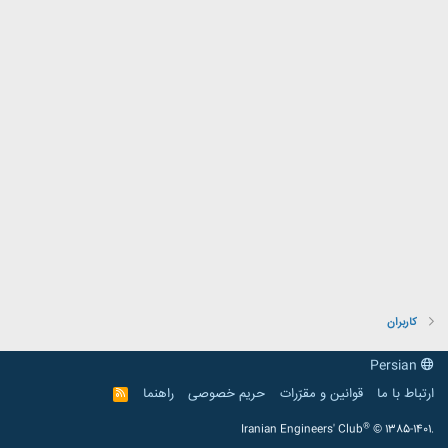
کاربران
Persian
ارتباط با ما
قوانین و مقرّرات
حریم خصوصی
راهنما
R
S
S
®
Iranian Engineers' Club
© 1385-1401.