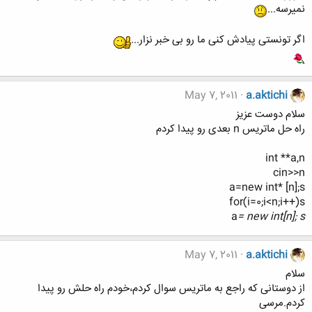
نمیرسه...
اگر تونستی پیادش کنی ما رو بی خبر نزار...
May 7, 2011
a.aktichi
سلام دوست عزیز
راه حل ماتریس n بعدی رو پیدا کردم
int **a,n
cin>>n
a=new int* [n];s
for(i=0;i<n;i++)s
a
= new int[n]; s
May 7, 2011
a.aktichi
سلام
از دوستانی که راجع به ماتریس سوال کردم،خودم راه حلش رو پیدا
کردم.مرسی