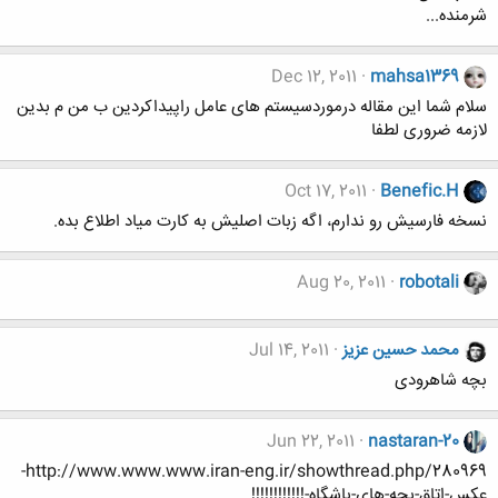
شرمنده...
Dec 12, 2011
mahsa1369
سلام شما این مقاله درموردسیستم های عامل راپیداکردین ب من م بدین
لازمه ضروری لطفا
Oct 17, 2011
Benefic.H
نسخه فارسیش رو ندارم، اگه زبات اصلیش به کارت میاد اطلاع بده.
Aug 20, 2011
robotali
محمد حسین عزیز
Jul 14, 2011
بچه شاهرودی
Jun 22, 2011
nastaran-20
http://www.www.www.iran-eng.ir/showthread.php/280969-
عکس-اتاق-بچه-های-باشگاه-!!!!!!!!!!!!