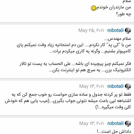
سلام
من مازندران خوندم
چه طور؟
May 25, 2011
robotali
سلام مهندس...
من با "کی پد" کار نکردم.... این دم امتحانیه زیاد وقت نمیکنم پای
کامپیوتر بشنیم... وگرنه یه کاری میکردم برات...
فکر نمیکنم چیز پیچیده ای باشه... علی الحساب یه پست تو تالار
الکترونیک بزن... یه سرچ هم تو اینترنت بکن...
May 13, 2011
robotali
فقط تو پر کردنه جدول و ساده سازی حواست رو خوب جمع کن که یه
اشتباهه لپی باعث میشه نتونی جواب بگیری...(عیب یابی هم که خودش
کلی وقت میگیره...!)
May 13, 2011
robotali
داداش حل است...!