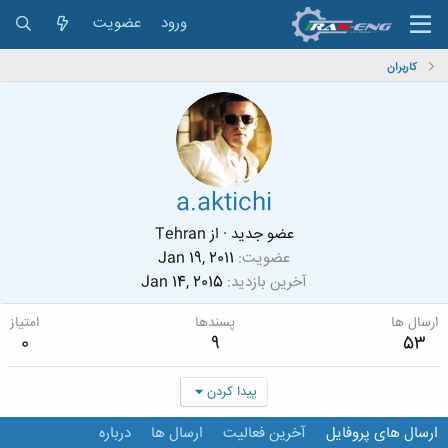
ورود
عضویت
کاربران
a.aktichi
عضو جدید
·
از
Tehran
عضویت
Jan 19, 2011
آخرین بازدید
Jan 14, 2015
ارسال ها
پسندها
امتیاز
0
9
53
پیدا کردن
ارسال های پروفایل
آخرین فعالیت
ارسال ها
درباره