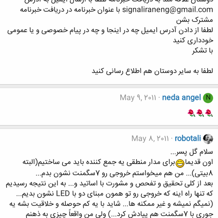
signaliraneng@gmail.com با عنوان خبرنامه در دریافت خبرنامه
مشترک بشن
لطفا از دادن آدرس ایمیل چه در اینجا و چه در پیام خصوصی و یا عمومی
خودداری کنید
با تشکر
لطفا به سایر دوستان هم اطلاع رسانی کنید
May 9, 2011
neda angel
N
May 8, 2011
robotali
سلام گل پسر...
اون قدیما
برای مدار منطقی یه جمع کننده باید می ساختیم(البته
8بیتی)... من هم میخواستم خروجی رو 7سگمنت نشون بدم...
بعد از کلی تحقیق و تفحص و مشورت با اساتید و... به این نتیجه رسیدیم
که تنها راه اینه که خروجی رو تو همون مبنای دو با LED نشون بدیم...
(نمیگم نمیشه و غیر ممکنه ها... شاید با یه کم حوصله و خلاقیت بشه یه
جوری با 7سگمنت هم پیادش کرد...) ولی من واقعاً چیزی به ذهنم