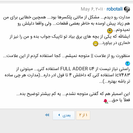
May 6, 2011
robotali
مدارت رو دیدم... مشکل از مالتی پلکسرها بود... همچین خطایی برای من
هم زیاد پیش اومده به خاطر بعضی قطعات... ولی واقعا دلیلش رو
نمیدونم...
ایشالله که یکی از بچه های برق بیاد تو تاپیک جواب بده و من را نیز از
خماری در بیاورد...
منظورت رو از علامت || متوجه نمیشم... کجا استفاده کردم از این علامت...
راستی نیاز نیست از 4تا FULL ADDER استفاده کنی... میتونی از
ic7483 استفاده کنی که داخلش 4 تا فول ادر داره...(مدارت هر چی ساده
تر باشه بهتره...)...
این اسمبلر هم که گفتی متوجه نشدم... یه کم بیشتر توضیح بده...
فعلاً یا حق...
آخر
1 از 2
بعدی