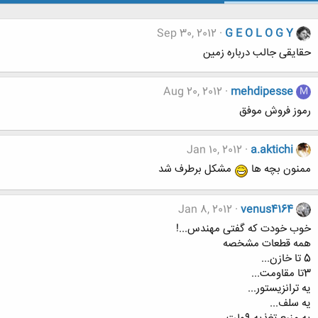
Sep 30, 2012
G E O L O G Y
حقایقی جالب درباره زمین
Aug 20, 2012
mehdipesse
M
رموز فروش موفق
Jan 10, 2012
a.aktichi
ممنون بچه ها
مشکل برطرف شد
Jan 8, 2012
venus4164
خوب خودت که گفتی مهندس...!
همه قطعات مشخصه
5 تا خازن...
3تا مقاومت...
یه ترانزیستور...
یه سلف...