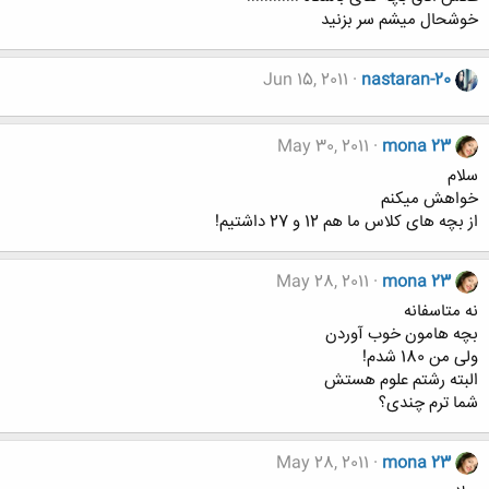
خوشحال میشم سر بزنید
Jun 15, 2011
nastaran-20
May 30, 2011
mona 23
سلام
خواهش میکنم
از بچه های کلاس ما هم 12 و 27 داشتیم!
May 28, 2011
mona 23
نه متاسفانه
بچه هامون خوب آوردن
ولی من 180 شدم!
البته رشتم علوم هستش
شما ترم چندی؟
May 28, 2011
mona 23