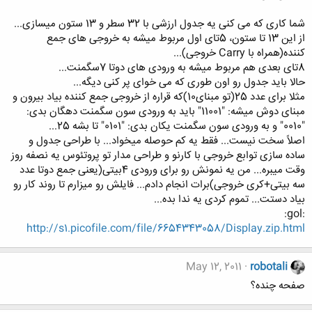
شما کاری که می کنی یه جدول ارزشی با 32 سطر و 13 ستون میسازی...
از این 13 تا ستون، 5تای اول مربوط میشه به خروجی های جمع
کننده(همراه با Carry خروجی)...
8تای بعدی هم مربوط میشه به ورودی های دوتا 7سگمنت...
حالا باید جدول رو اون طوری که می خوای پر کنی دیگه...
مثلا برای عدد 25(تو مبنای10)که قراره از خروجی جمع کننده بیاد بیرون و
مبنای دوش میشه: "11001" باید به ورودی سون سگمنت دهگان بدی:
"0010" و به ورودی سون سگمنت یکان بدی: "0101" تا بشه 25...
اصلاً سخت نیست... فقط یه کم حوصله میخواد... با طراحی جدول و
ساده سازی توابع خروجی با کارنو و طراحی مدار تو پروتئوس یه نصفه روز
وقت میبره... من یه نمونش رو برای ورودی 4بیتی(یعنی جمع دوتا عدد
سه بیتی+کری خروجی)برات انجام دادم... فایلش رو میزارم تا روند کار رو
بیاد دستت... تموم کردی یه ندا بده...
:gol:
http://s1.picofile.com/file/6654343058/Display.zip.html
May 12, 2011
robotali
صفحه چنده؟