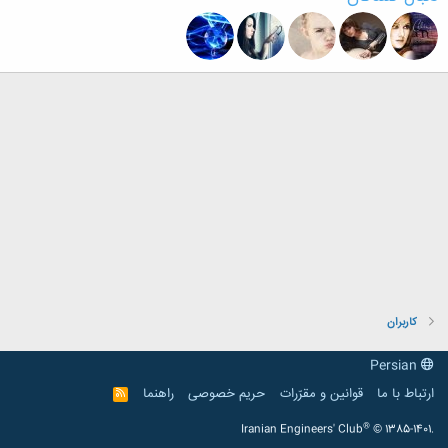
کاربران
Persian
ارتباط با ما
قوانین و مقرّرات
حریم خصوصی
راهنما
R
S
S
®
Iranian Engineers' Club
© 1385-1401.