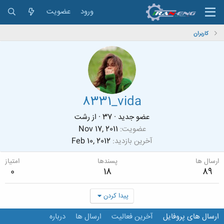
ورود
عضویت
کاربران
8331_vida
عضو جدید
·
37
·
از
رشت
عضویت
Nov 17, 2011
آخرین بازدید
Feb 10, 2012
ارسال ها
پسندها
امتیاز
0
18
89
پیدا کردن
ارسال های پروفایل
آخرین فعالیت
ارسال ها
درباره