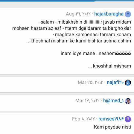
Aug 31, 2012
hajakbaragha
H
salam - mibakhshin diiiiiiiiiiiir javab midam-
mohsen hastam az esf - 2term dge daram ta bargho dar
maghtae karshenasi tamam konam -
khoshhal misham ke kami bishtar ashna eshim .
inam idye mane : neshom55555
khoshhal misham ...
Mar 25, 2012
najafi20
Mar 17, 2012
h@med_1
Feb 8, 2012
ramses1986
R
Kam peydae nisti