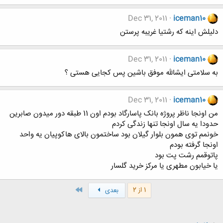
Dec 31, 2011
iceman10
دلیلش اینه که رشتیا غریبه پرستن
Dec 31, 2011
iceman10
به سلامتی ایشالله موفق باشین پس کجایی هستی ؟
Dec 31, 2011
iceman10
من اونجا ناظر پروژه بانک پاسارگاد بودم اون 11 طبقه دور میدون صابرین
حدودا یه سال اونجا تنها زندگی کردم
خونمم توی همون بلوار گیلان بود ساختمون بالای هاکوپیان یه واحد
اونجا گرفته بودم
پاتوقمم رشت پت بود
یا خیابون مطهری یا مرکز خرید گلسار
آخر
1 از 2
بعدی