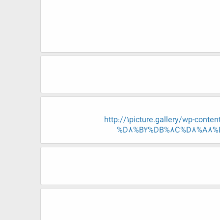
http://1picture.gallery/wp-
%D8%B2%DB%8C%D8%A8%D