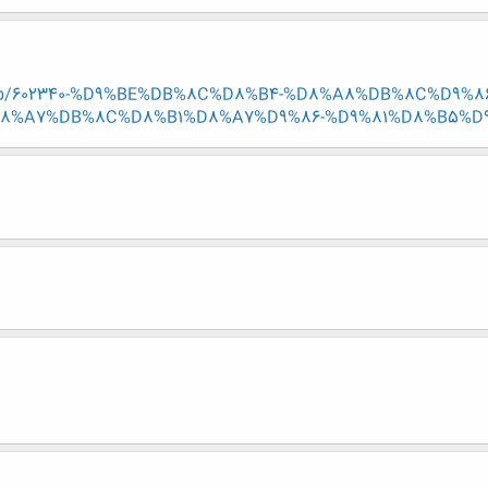
ead.php/602340-%D9%BE%DB%8C%D8%B4-%D8%A8%DB%8C%D
%A7%DB%8C%D8%B1%D8%A7%D9%86-%D9%81%D8%B5%D9%84