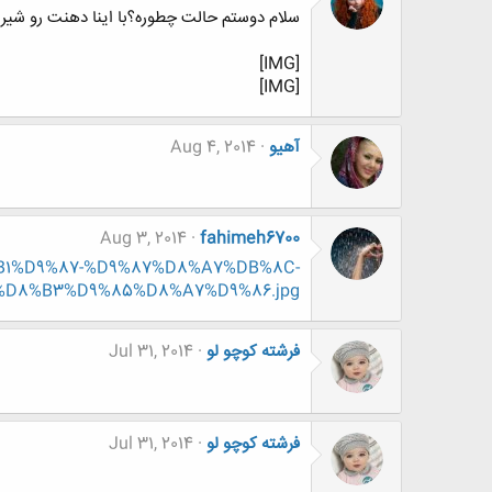
سلام دوستم حالت چطوره؟با اینا دهنت رو شیر
[IMG]
[IMG]
آهیو
Aug 4, 2014
Aug 3, 2014
fahimeh6700
%D8%B1%D9%87-%D9%87%D8%A7%DB%8C-
D8%B3%D9%85%D8%A7%D9%86.jpg
فرشته کوچو لو
Jul 31, 2014
فرشته کوچو لو
Jul 31, 2014