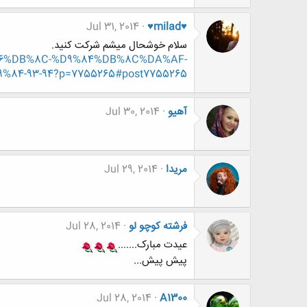
Jul 31, 2014
♥milad♥
سلام خوشحال میشم شرکت کنید.
9%86%DB%8C-%D9%84%DB%8C%DA%AF-
-93-94?p=7755265#post7755265
آهیو
Jul 30, 2014
مریدا
Jul 29, 2014
فرشته کوچو لو
Jul 28, 2014
عیدت مبارک.......
پیش پیش...
Jul 28, 2014
A1300