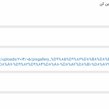
ین کن
content/uploads/2014/05/pixgallery_%D9%85%D9%86%D8%B8
8%A7-%D9%82%D9%84%D8%A8-%D8%AF%D8%B1-%D8%A7%