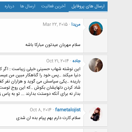
ارسال های پروفایل
آخرین فعالیت
ارسال ها
درباره
مریدا
Mar 22, 2015
سلام مهربان عیدتون مبارکا باشه
جاده
Oct 21, 2014
این نوشته شهاب حسینی خیلی زیباست : اگر کسی 
دنیا میکند ..پس خود را گناهکار مبین من عیسی
باریده ..یکی سپاسش می گوید و هزاران نفر کفر
شاد کردن دلهایشان بکوش ..که این روح توست که
بدار نه برای آنکه دوستت بدارند ... تو به پاس 
Oct 8, 2014
fametalojist
سلام.کارت دارم بهم پیام بده ان شدی