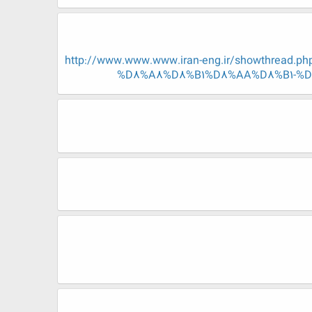
http://www.www.www.iran-eng.ir/showthr
%D8%A8%D8%B1%D8%AA%D8%B1-%D8