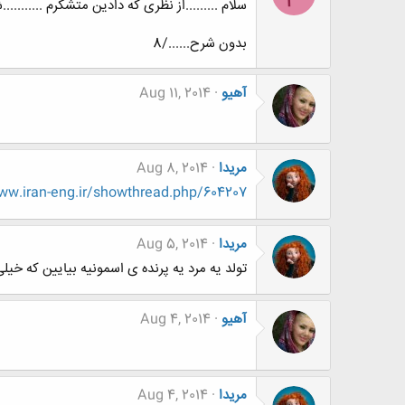
سلام .........از نظری که دادین متشکرم ........
بدون شرح....../8
آهیو
Aug 11, 2014
مریدا
Aug 8, 2014
w.iran-eng.ir/showthread.php/604207
مریدا
Aug 5, 2014
تولد یه مرد یه پرنده ی اسمونیه بیایین که خیلی
آهیو
Aug 4, 2014
مریدا
Aug 4, 2014