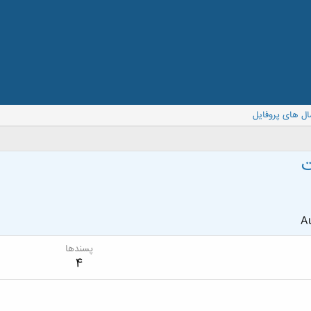
ال های پروفایل
ت
Au
پسندها
4