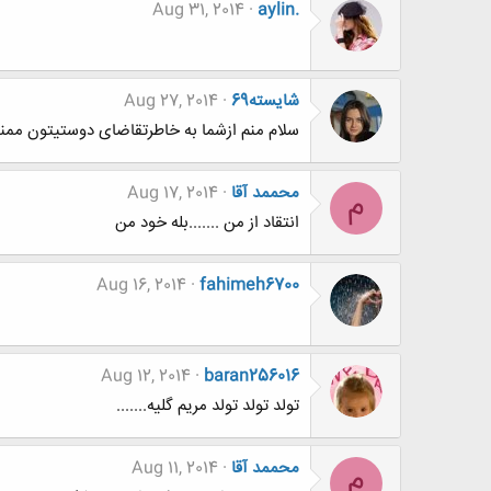
Aug 31, 2014
aylin.
شایسته69
Aug 27, 2014
سلام منم ازشما به خاطرتقاضای دوستیتون ممنون
محممد آقا
Aug 17, 2014
م
انتقاد از من .......بله خود من
Aug 16, 2014
fahimeh6700
Aug 12, 2014
baran256016
تولد تولد تولد مریم گلیه.......
محممد آقا
Aug 11, 2014
م