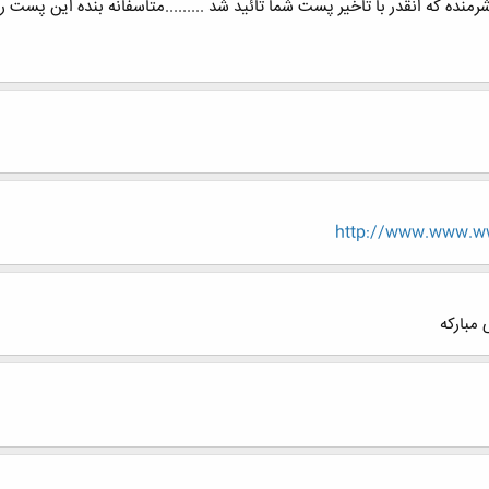
...شرمنده که انقدر با تاخیر پست شما تائید شد .........متاسفانه بنده این پست 
http://www.www.ww
 مبارکه