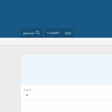
ورود
عضویت
جستجو
امتیاز
0