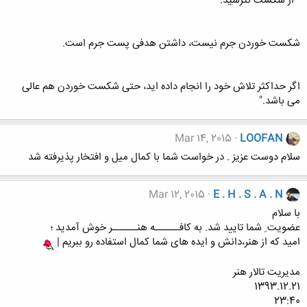
" از شکست نترسید.
شکست خوردن جرم نیست، داشتن هدفی پست جرم است.
اگر حداکثر تلاش خود را انجام داده اید، حتی شکست خوردن هم عالی
می باشد."
Mar 14, 2015
LOOFAN
سلام دوست عزیز . در خواست شما با کمال میل و افتخار پذیرفته شد
Mar 12, 2015
E . H . S . A . N
با سلام
عضویت ِ شما تایید شد. به کافــــــه هنــــــر خوش آمدید ؛
امید که از هنر،دانش و ایده های شما کمال استفاده رو ببریم |
مدیریت تالار هنر
1393.12.21
23:40