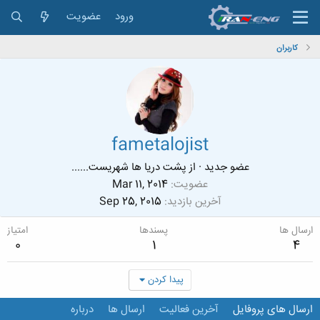
ورود
عضویت
کاربران
fametalojist
عضو جدید
·
از
پشت دریا ها شهریست......
عضویت
Mar 11, 2014
آخرین بازدید
Sep 25, 2015
ارسال ها
پسندها
امتیاز
0
1
4
پیدا کردن
ارسال های پروفایل
آخرین فعالیت
ارسال ها
درباره