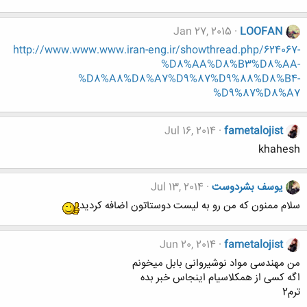
Jan 27, 2015
LOOFAN
http://www.www.www.iran-eng.ir/showthread.php/624067-
%D8%AA%D8%B3%D8%AA-
%D8%A8%D8%A7%D9%87%D9%88%D8%B4-
%D9%87%D8%A7
Jul 16, 2014
fametalojist
khahesh
یوسف بشردوست
Jul 13, 2014
سلام ممنون که من رو به لیست دوستاتون اضافه کردید
Jun 20, 2014
fametalojist
من مهندسی مواد نوشیروانی بابل میخونم
اگه کسی از همکلاسیام اینجاس خبر بده
ترم2