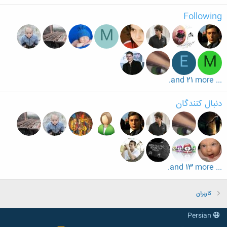
Following
M
E
M
... and 21 more.
دنبال کنندگان
... and 13 more.
کاربران
Persian