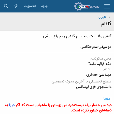
ورود
عضویت
کاربران
گلفام
گاهی وقتا مث بمب اتم گاهیم یه چراغ موشی
موسیقی-سفر-عکاسی
محل سکونت
مگه فرقیم داره؟
رشته
مهندسی معماری
مقطع تحصیلی یا آخرین مدرک تحصیلی
دانشجوی فوق لیسانس
امضا
درد من حصار برکه نیست،درد من زیستن با ماهیانی است که فکر
دریا
به
ذهنشان خطور نکرده است.