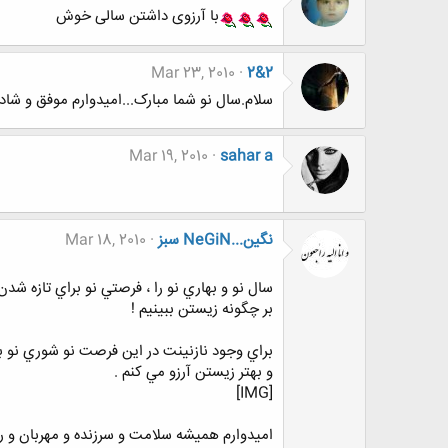
با آرزوی داشتن سالی خوش
Mar 23, 2010
2&2
سلام.سال نو شما مبارک...امیدوارم موفق و شاد
Mar 19, 2010
sahar a
نگين...NeGiN سبز
Mar 18, 2010
سال نو و بهاري نو را ، فرصتي نو براي تازه شدن
بر چگونه زيستن ببينيم !
براي وجود نازنينت در اين فرصت نو شوري نو 
و بهتر زيستن آرزو مي كنم .
[IMG]
اميدوارم هميشه سلامت و سرزنده و مهربان و ر