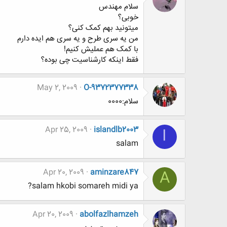
سلام مهندس
خوبی؟
میتونید بهم کمک کنی؟
من یه سری طرح و یه سری هم ایده دارم
با کمک هم عملیش کنیم!
فقط اینکه کارشناسیت چی بوده؟
May 2, 2009
O-9372377338
سلام:0000
Apr 25, 2009
islandlb2003
I
salam
Apr 20, 2009
aminzare847
A
salam hkobi somareh midi ya?
Apr 20, 2009
abolfazlhamzeh