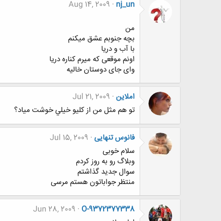
Aug 14, 2009
nj_un
من
بچه جنوبم عشق ميکنم
با آب و دريا
اونم موقعی که ميرم کناره دريا
وای جای دوستان خاليه
املاين
Jul 21, 2009
تو هم مثل من از كليو خيلي خوشت مياد؟
فانوس تنهایی
Jul 15, 2009
سلام خوبی
وبلاگ رو به روز کردم
سوال جدید گذاشتم
منتظر جواباتون هستم مرسی
Jun 28, 2009
O-9372377338