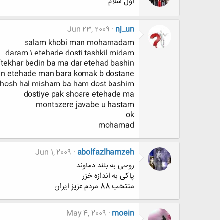
اول سلام
Jun 23, 2009
nj_un
salam khobi man mohamadam
daram 1 etehade dosti tashkil midam
ftekhar bedin ba ma dar etehad bashin
un etehade man bara komak b dostane
khosh hal misham ba ham dost bashim
dostiye pak shoare etehade ma
montazere javabe u hastam
ok
mohamad
Jun 1, 2009
abolfazlhamzeh
روحی به بلند دماوند
پاکی به اندازه خزر
منتخب 88 مردم عزیز ایران
May 4, 2009
moein