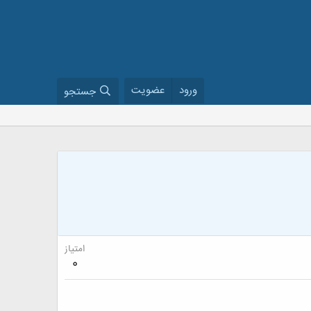
ورود
عضویت
جستجو
امتیاز
0