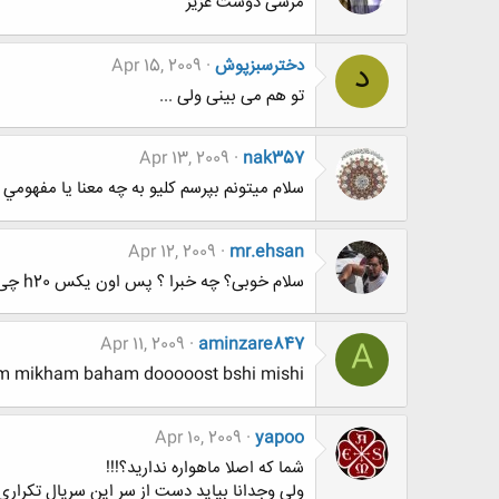
مرسی دوست عزیز
دخترسبزپوش
Apr 15, 2009
د
تو هم می بینی ولی ...
Apr 13, 2009
nak357
سلام ميتونم بپرسم كليو به چه معنا يا مفهومي
Apr 12, 2009
mr.ehsan
سلام خوبی؟ چه خبرا ؟ پس اون یکس h20 چی شد؟
Apr 11, 2009
aminzare847
A
m mikham baham dooooost bshi mishi?
Apr 10, 2009
yapoo
شما که اصلا ماهواره ندارید؟!!!
ولی وجدانا بیاید دست از سر این سریال تکراری وردارید خواه