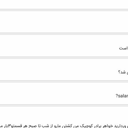
 است
sala
ر برادر کوچیک من کشتن مارو از شب تا صبح هر قسمتو3بار میبینن.2دورم کل سریالو دیدن!!!