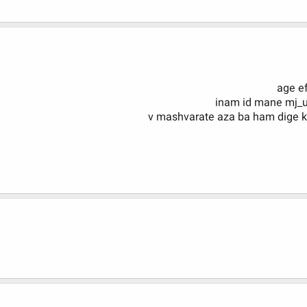
age e
inam id mane mj_
v mashvarate aza ba ham dige 