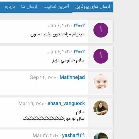
ارسال های پروفایل
آخرین فعالیت
ارسال ها
درباره
Jan 6, 2011
14002
1
ميتونم مزاحمتون بشم.ممنون
Jan 6, 2011
14002
1
سلام خانومي عزيز
Sep 24, 2010
Matinnejad
Mar 29, 2010
ehsan_vanguock
سلام
سال نو مبارکککککککککککککککک
Mar 27, 2010
yashar949