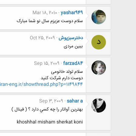
Mar 18, 2010
yashar949
سلام دوست عزیزم سال نو شما مبارک
دخترسبزپوش
Oct 25, 2009
د
ببین مردی
Sep 15, 2009
farzad84
سلام تولد خانومی
دوست دارم شرکت کنید
ran-eng.ir/showthread.php?p=1149844
Sep 3, 2009
sahar a
بهترين آواتار را چه كسي دارد ؟ ( فينال )
khoshhal misham sherkat koni