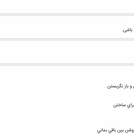
 باشی.
 و باز نگريستن
براي ساختن
وشن بين باقي بماني