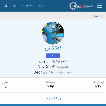
ورود
عضویت
کاربران
نفتکش
کاربر ممتاز
عضو جدید
·
از
تهران
عضویت
Nov 5, 2011
آخرین بازدید
Dec 10, 2015
ارسال ها
پسندها
امتیاز
0
243
592
پیدا کردن