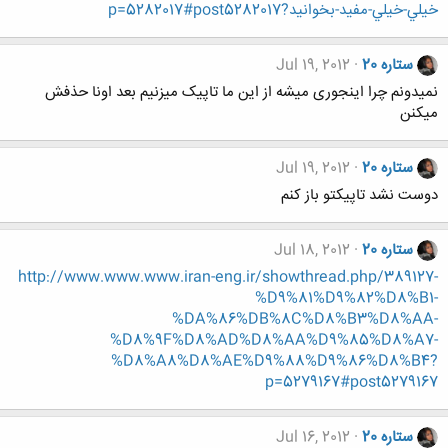
خيلي-خيلي-مفيد-بخوانيد?p=5282017#post5282017
ستاره 20
Jul 19, 2012
نمیدونم چرا اینجوری میشه از این ما تاپیک میزنیم بعد اونا حذفش
میکنن
ستاره 20
Jul 19, 2012
دوست نشد تاپیکتو باز کنم
ستاره 20
Jul 18, 2012
http://www.www.www.iran-eng.ir/showthread.php/389127-
%D9%81%D9%82%D8%B1-
%DA%86%DB%8C%D8%B3%D8%AA-
%D8%9F%D8%AD%D8%AA%D9%85%D8%A7-
%D8%A8%D8%AE%D9%88%D9%86%D8%B4?
p=5279167#post5279167
ستاره 20
Jul 16, 2012