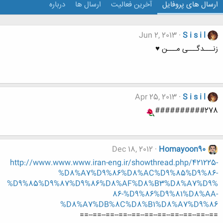
ارسال های پروفایل
آخرین فعالیت
ارسال ها
درباره
Jun 2, 2013
S i s i l
زنـــدگـــی مـــن ♥
Apr 25, 2013
S i s i l
##########278
Dec 18, 2012
Homayoon90
http://www.www.www.iran-eng.ir/showthread.php/421225-
%D8%A7%D9%86%D8%AC%D9%85%D9%86-
%D9%85%D9%87%D9%86%D8%AF%D8%B3%D8%A7%D9%
86-%D9%86%D9%81%D8%AA-
%D8%A7%DB%8C%D8%B1%D8%A7%D9%86
==--==--==--==--==--==--==--==--==--==--==