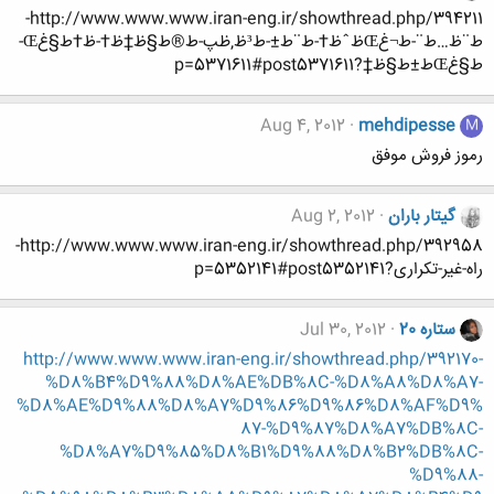
http://www.www.www.iran-eng.ir/showthread.php/394211-
ط¨ظ…ط¨-ط¬غŒظˆظ‡-ط¨ط±-ط³ظ‚ظپ-ط®ط§ظ†ظ‡-ظ‡ط§غŒ-
ط§غŒط±ط§ظ†?p=5371611#post5371611
Aug 4, 2012
mehdipesse
M
رموز فروش موفق
گیتار باران
Aug 2, 2012
http://www.www.www.iran-eng.ir/showthread.php/392958-
راه-غیر-تکراری?p=5352141#post5352141
ستاره 20
Jul 30, 2012
http://www.www.www.iran-eng.ir/showthread.php/392170-
%D8%B4%D9%88%D8%AE%DB%8C-%D8%A8%D8%A7-
%D8%AE%D9%88%D8%A7%D9%86%D9%86%D8%AF%D9%
87-%D9%87%D8%A7%DB%8C-
%D8%A7%D9%85%D8%B1%D9%88%D8%B2%DB%8C-
%D9%88-