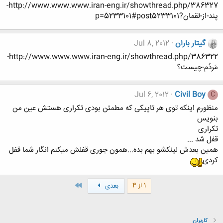
http://www.www.www.iran-eng.ir/showthread.php/386327-
پند-از-لقمان?p=5233101#post5233101
گیتار باران
Jul 8, 2012
http://www.www.www.iran-eng.ir/showthread.php/386322-
مَردُم-چیست؟
Jul 6, 2012
Civil Boy
C
منظورم اینکه توی هر تاپیکی که مطمئن بودی تکراری هستش عین من
بنویس
تکراری
قفل شد ...
همین بعدش لینکشو بهم بده...همون جوری قفلش میکنم انگار شما قفل
کردی
آخر
1 از 4
بعدی
کاربران