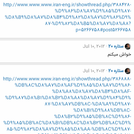
http://www.www.www.iran-eng.ir/showthread.php/388428-
%D9%86%D8%A7%D9%85%D9%87-
%D8%B9%D8%A7%D8%B4%D9%82%D8%A7%D9%86%D9%
87-%D9%82%D8%B5%D8%A7%D8%A8?
p=5266758#post5266758
ستاره 20
Jul 10, 2012
خواش میکنم
ستاره 20
Jul 10, 2012
http://www.www.www.iran-eng.ir/showthread.php/386888-
%DB%8C%D8%A7%D8%AF%D9%85%D8%A7%D9%86-
%D8%A8%D8%A7%D8%B4%D8%AF-
%D9%87%D8%B1%D8%B2%D8%A8%D8%A7%D9%84%D9%
87-%D8%A7%DB%8C-%DA%A9%D9%87-
%D8%B1%D9%88%DB%8C-
%D8%B2%D9%85%DB%8C%D9%86-
%D9%85%DB%8C%D8%B1%DB%8C%D8%B2%DB%8C%D9%
85-%D9%82%D8%A7%D9%85%D8%AA-%DB%8C%D9%87-