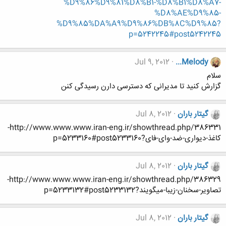
%D9%86%D9%81%D8%B1-%D8%B1%D8%A7-
%D8%AE%D9%85-
%D9%85%DA%A9%D9%86%DB%8C%D9%85?
p=5242245#post5242245
Jul 9, 2012
...Melody
سلام
گزارش کنید تا مدیرانی که دسترسی دارن رسیدگی کنن
گیتار باران
Jul 8, 2012
http://www.www.www.iran-eng.ir/showthread.php/386331-
کاغذ-دیواری-ضد-وای-فای?p=5233160#post5233160
گیتار باران
Jul 8, 2012
http://www.www.www.iran-eng.ir/showthread.php/386329-
تصاویر-سخنان-زیبا-میگویند?p=5233132#post5233132
گیتار باران
Jul 8, 2012