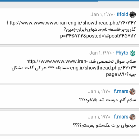
Jan 1, 1970
tifoid
http://www.www.www.iran-eng.ir/showthread.php/260342-
گذری-بر-فلسفه-نام-ماههای-ایران-زمین?
p=3457112&posted=1#post3457112
Jan 1, 1970
Phyto
سلام. سوال تخصصی شد: http://www.www.www.iran-
eng.ir/showthread.php/43024-مسابقه-***-هر-کی-گفت-مشکل-
چیه؟/page189
Jan 1, 1970
f.mars
سلام گلم. درست شد بالاخره؟؟؟
Jan 1, 1970
f.mars
میخوای برات عکسشو بفرستم؟؟؟؟