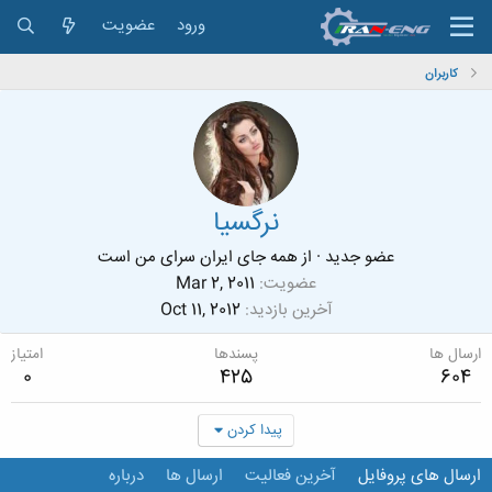
ورود
عضویت
کاربران
نرگسیا
عضو جدید
·
از
همه جای ایران سرای من است
عضویت
Mar 2, 2011
آخرین بازدید
Oct 11, 2012
ارسال ها
پسندها
امتیاز
0
425
604
پیدا کردن
ارسال های پروفایل
آخرین فعالیت
ارسال ها
درباره