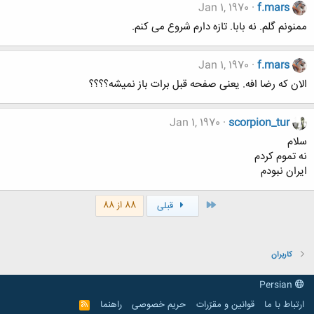
Jan 1, 1970
f.mars
ممنونم گلم. نه بابا. تازه دارم شروع می کنم.
Jan 1, 1970
f.mars
الان که رضا افه. یعنی صفحه قبل برات باز نمیشه؟؟؟؟
Jan 1, 1970
scorpion_tur
سلام
نه تموم کردم
ایران نبودم
اول
88 از 88
قبلی
کاربران
Persian
ارتباط با ما
قوانین و مقرّرات
حریم خصوصی
راهنما
R
S