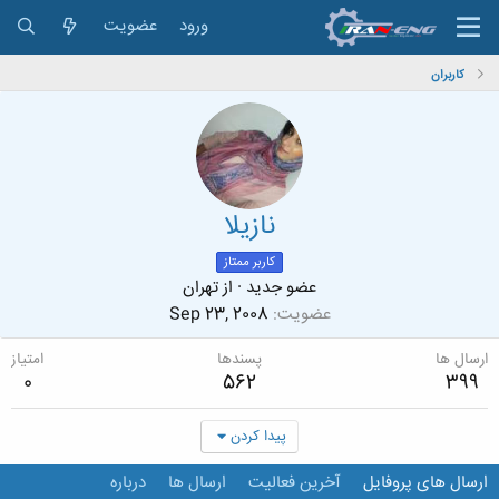
ورود
عضویت
کاربران
نازیلا
کاربر ممتاز
عضو جدید
·
از
تهران
عضویت
Sep 23, 2008
ارسال ها
پسندها
امتیاز
0
562
399
پیدا کردن
ارسال های پروفایل
آخرین فعالیت
ارسال ها
درباره