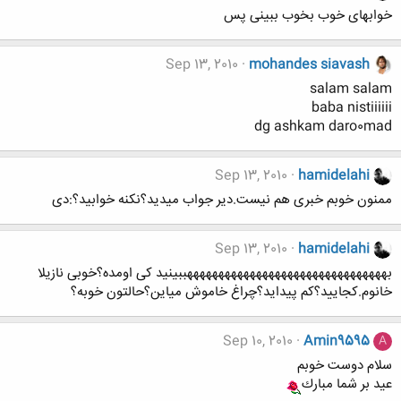
خوابهای خوب بخوب ببینی پس
Sep 13, 2010
mohandes siavash
salam salam
baba nistiiiiii
dg ashkam daro0mad
Sep 13, 2010
hamidelahi
ممنون خوبم خبری هم نیست.دیر جواب میدید؟نکنه خوابید؟:دی
Sep 13, 2010
hamidelahi
بههههههههههههههههههههههههههههههههببینید کی اومده؟خوبی نازیلا
خانوم.کجایید؟کم پیداید؟چراغ خاموش میاین؟حالتون خوبه؟
Sep 10, 2010
Amin9595
A
سلام دوست خوبم
عيد بر شما مبارك