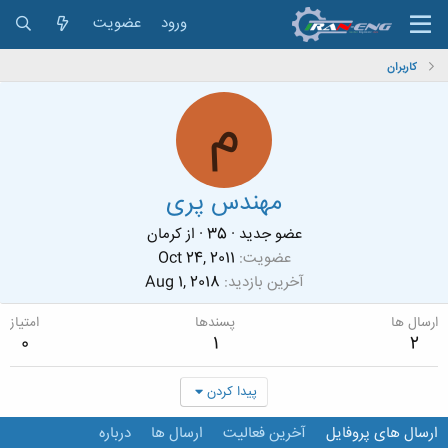
ورود
عضویت
کاربران
م
مهندس پری
عضو جدید
·
35
·
از
کرمان
عضویت
Oct 24, 2011
آخرین بازدید
Aug 1, 2018
ارسال ها
پسندها
امتیاز
0
1
2
پیدا کردن
ارسال های پروفایل
آخرین فعالیت
ارسال ها
درباره