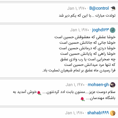
Jan 1, 1970
B@control
تولدت مبارك ...با اين كه يكم دير شد
Jan 1, 1970
joghd123
J
خوشا عشقی که معشوقش حسین است
خوشا جانی که جانانش حسین است
خوشا دردی که درمانش حسین است
خوشا راهی که پایانش حسین است
چه صحرایی است یا رب وادی عشق
که تنها مرد میدانش حسین است
فرا رسیدن ماه عشق بر تمام شیعیان تسلیت باد.
Jan 1, 1970
mohsen-gh
سلام دوست عزیز....ممنون بابت ادد کردنتون....
خوش آمدید به
باشگاه مهندسان....
Jan 1, 1970
shahab1999