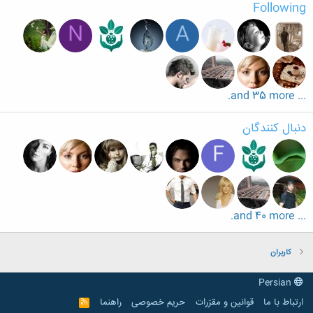
Following
N
A
... and 35 more.
دنبال کنندگان
F
... and 40 more.
کاربران
Persian
ارتباط با ما
قوانین و مقرّرات
حریم خصوصی
راهنما
R
S