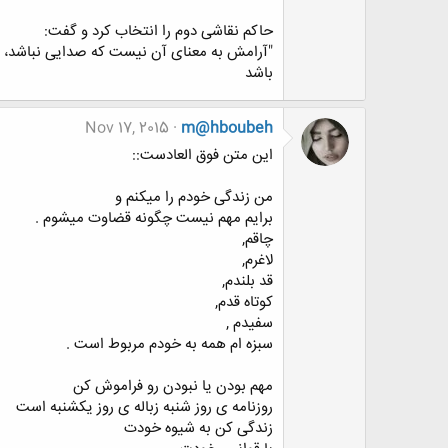
ﺣﺎﮐﻢ ﻧﻘﺎﺷﯽ ﺩﻭﻡ ﺭﺍ ﺍﻧﺘﺨﺎﺏ ﮐﺮﺩ ﻭ ﮔﻔﺖ:
"ﺁﺭﺍﻣﺶ ﺑﻪ ﻣﻌﻨﺎﯼ ﺁﻥ ﻧﯿﺴﺖ ﮐﻪ ﺻﺪﺍﯾﯽ ﻧﺒﺎﺷﺪ، ﻣ
ﺑﺎﺷﺪ
Nov 17, 2015
m@hboubeh
اين متن فوق العادست::
من زندگی خودم را میکنم و
برایم مهم نیست چگونه قضاوت میشوم .
چاقم,
لاغرم,
قد بلندم,
کوتاه قدم,
سفیدم ,
سبزه ام همه به خودم مربوط است .
مهم بودن یا نبودن رو فراموش کن
روزنامه ی روز شنبه زباله ی روز یکشنبه است
زندگی کن به شيوه خودت