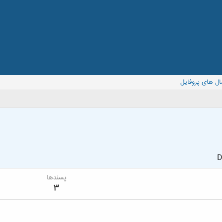
ال های پروفایل
D
پسندها
3