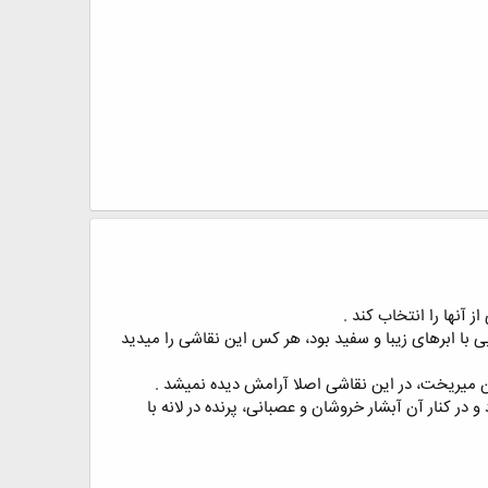
 ﺁﻧﻬﺎ ﺭﺍ ﺍﻧﺘﺨﺎﺏ ﮐﻨﺪ .
ﯽ ﺑﺎ ﺍﺑﺮﻫﺎﯼ ﺯﯾﺒﺎ ﻭ ﺳﻔﯿﺪ ﺑﻮﺩ، ﻫﺮ ﮐﺲ ﺍﯾﻦ ﻧﻘﺎﺷﯽ ﺭﺍ ﻣﯿﺪﯾﺪ
ﭘﺎﯾﯿﻦ ﻣﯿﺮﯾﺨﺖ، ﺩﺭ ﺍﯾﻦ ﻧﻘﺎﺷﯽ ﺍﺻﻼ ﺁﺭﺍﻣﺶ ﺩﯾﺪﻩ ﻧﻤﯿﺸﺪ .
 ﺩﺭ ﮐﻨﺎﺭ ﺁﻥ ﺁﺑﺸﺎﺭ ﺧﺮﻭﺷﺎﻥ ﻭ ﻋﺼﺒﺎﻧﯽ، ﭘﺮﻧﺪﻩ ﺩﺭ ﻻﻧﻪ ﺑﺎ