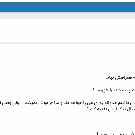
ﺑﻪ ﻫﻤﺮﺍﻫﺶ ﻧﻬﺎﺩ.
 ﻧﻴﻢ ﺩﺍﻧﻪ ﺭﺍ ﺧﻮﺭﺩﻩ !!!
 داشتم ﺧﺪﻭﺍﻧﺪ ﺭﻭﺯﻱ ﻣﻦ ﺭﺍ ﺧﻮﺍﻫﺪ ﺩﺍﺩ ﻭ ﻣﺮﺍ ﻓﺮﺍﻣﻮﺵ ﻧﻤﻴﻜﻨﺪ ... ﻭﻟﻲ ﻭﻗﺘﻲ ﺗﻮ 
ﺎﻝ ﺩﻳﮕﺮ ﺍﺯ ﺁﻥ ﺗﻐﺬﻳﻪ ﻛﻨﻢ "
ﻨﻜﻪ ﺑﺮﺧﺪﺍست روزی آن.