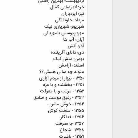
اردیبهشت؛ بهترین راستی
خرداد؛ رسایی کمال
تیر؛ ایزدباران
مرداد؛ جاودانگی
شهریور؛ شهریاری نیک
مهر؛ پیوستن بامهربانی
آبان؛ آب ها
آذر؛ آتش
دی؛ دانای آفریننده
بهمن؛ منش نیک
اسفند؛ آرامش
ﻣﺘﻮﻟﺪ ﭼﻪ ﺳﺎﻟﯽ ﻫﺴﺘﯽ؟؟
۱۳۵۰ - بیزار از مردم آزاری
۱۳۵۱ - بخشنده و با مزه
۱۳۵۲ - مرتب و با معرفت
۱۳۵۳ - رفیق دوست و صادق
۱۳۵۴ - خوش مشرب
۱۳۵۵ - سخت کوش
۱۳۵۶ - ﻓﺪﺍﮐﺎﺭ
۱۳۵۷ -با معرفت
۱۳۵۸ - شجاع
۱۳۵۹ - باغیرت