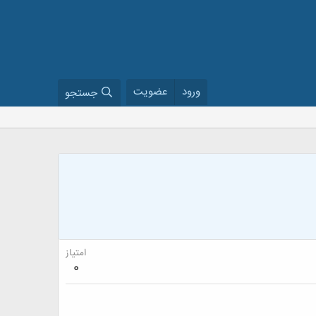
ورود
عضویت
جستجو
امتیاز
0