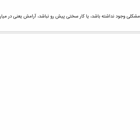
ﺸﮑﻠﯽ ﻭﺟﻮﺩ ﻧﺪﺍﺷﺘﻪ ﺑﺎﺷﺪ، ﯾﺎ ﮐﺎﺭ ﺳﺨﺘﯽ ﭘﯿﺶ ﺭﻭ ﻧﺒﺎﺷﺪ، ﺁﺭﺍﻣﺶ ﯾﻌﻨﯽ ﺩﺭ ﻣﯿﺎ