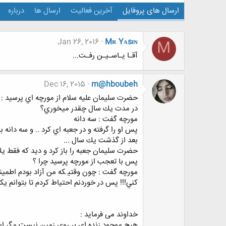
ارسال های پروفایل
آخرین فعالیت
ارسال ها
درباره
Jan 26, 2016
Mʀ Yᴀsɪɴ
M
آقـا یـاسـیـن رفـت...
Dec 16, 2015
m@hboubeh
ﺣﻀﺮﺕ ﺳﻠﻴﻤﺎﻥ ﻋﻠﻴﻪ ﺳﻼﻡ ﺍﺯ ﻣﻮﺭﭼﻪ ﺍﻱ ﭘﺮﺳﻴﺪ :
ﺩﺭ ﻣﺪﺕ ﻳﻚ ﺳﺎﻝ ﭼﻘﺪﺭ ﻣﻴﺨﻮﺭﻱ؟
ﻣﻮﺭﭼﻪ ﮔﻔﺖ : ﺳﻪ ﺩﺍﻧﻪ
ﭘﺲ ﺍﻭ ﺭﺍ ﮔﺮﻓﺘﻪ ﻭ ﺩﺭ ﺟﻌﺒﻪ ﺍﻱ ﻛﺮﺩ .. ﻭ ﺳﻪ ﺩﺍﻧﻪ 
ﺑﻌﺪ ﺍﺯ ﮔﺬﺷﺖ ﻳﻚ ﺳﺎﻝ ...
ﺣﻀﺮﺕ ﺳﻠﻴﻤﺎﻥ ﺟﻌﺒﻪ ﺭﺍ ﺑﺎﺯ ﻛﺮﺩ ﻭ ﺩﻳﺪ ﻛﻪ ﻓﻘﻂ ﻳﻚ ﻭ
ﭘﺲ ﺑﺎ ﺗﻌﺠﺐ ﺍﺯ ﻣﻮﺭﭼﻪ ﭘﺮﺳﻴﺪ ﭼﺮﺍ ؟
ﻣﻮﺭﭼﻪ ﮔﻔﺖ : ﭼﻮﻥ ﻭﻗﺘﻴ ﻜﻪ ﻣﻦ ﺁﺯﺍﺩ ﺑﻮﺩﻡ ﺍﻃﻤﻴﻨﺎﻥ
ﻛﻨﻲ!!! ﭘﺲ ﺩﺭ ﺧﻮﺭﺩﻧﻢ ﺍﺣﺘﻴﺎﻁ ﻛﺮﺩﻡ ﺗﺎ ﺑﺘﻮﺍﻧﻢ ﻳﻜﺴ
ﺧﺪﺍﻭﻧﺪ می فرماید :
ﻫﻴﭻ ﻣﻮﺟﻮﺩ ﺯﻧﺪﻩ ﺍﻱ ﺑﺮ ﺭﻭﻱ ﺯﻣﻴﻦ ﻧﻴﺴﺖ ﻣﮕﺮ ﺍﻳ