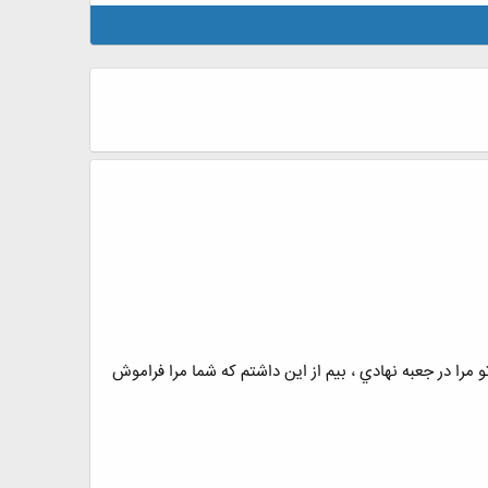
ﻣﺮﺍ ﺩﺭ ﺟﻌﺒﻪ ﻧﻬﺎﺩﻱ ، ﺑﻴﻢ ﺍﺯ ﺍﻳﻦ ﺩﺍﺷﺘﻢ ﻛﻪ ﺷﻤﺎ ﻣﺮﺍ ﻓﺮﺍﻣﻮﺵ