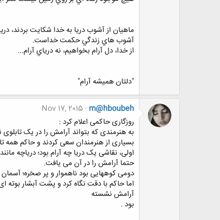
ماهيان از آشوب دريا به خدا شكايت بردند، دريا
آشوب هاي زندگي حكمت خداست.
از خدا، دل آرام بخواهيم، نه درياي آرام...
"دلتان همیشه آرام"
Nov 17, 2015
m@hboubeh
ﺭﻭﺯﮔﺎﺭﯼ ﺣﺎﮐﻤﯽ ﺍﻋﻼﻡ ﮐﺮﺩ :
ﺑﻪ ﻫﻨﺮﻣﻨﺪﯼ ﮐﻪ ﺑﺘﻮﺍﻧﺪ ﺁﺭﺍﻣﺶ ﺭﺍ ﺩﺭ ﯾﮏ ﺗﺎﺑﻠﻮﯼ ﻧ
ﺑﺴﯿﺎﺭﯼ ﺍﺯ ﻫﻨﺮﻣﻨﺪﺍﻥ ﺳﻌﯽ ﮐﺮﺩﻧﺪ ﻭ ﺣﺎﮐﻢ ﻫﻤﻪ ﺗﺎﺑﻠﻮ
ﺍﻭﻟﯽ، ﻧﻘﺎﺷﯽ ﯾﮏ ﺩﺭﯾﺎ ﭼﻪ ﺁﺭﺍﻡ ﺑﻮﺩ؛ ﺩﺭﯾﺎﭼﻪ ﻣﺎﻧﻨ
ﺣﺘﻤﺎ ﺁﺭﺍﻣﺶ ﺭﺍ ﺩﺭ ﺁﻥ ﻣﯽ ﯾﺎﻓﺖ.
ﺩﻭﻣﯽ ﮐﻮﻫﻬﺎﯾﯽ ﺑﻮﺩ ﻧﺎﻫﻤﻮﺍﺭ ﻭ ﭘﺮ ﺻﺨﺮﻩ؛ ﺁﺳﻤﺎﻥ ﭘﺮ
ﺍﻣﺎ ﺣﺎﮐﻢ ﺑﺎ ﺩﻗﺖ ﻧﮕﺎﻩ ﮐﺮﺩ ﻭ ﭘﺸﺖ ﺁﺑﺸﺎﺭ ﺑﻮﺗﻪ ﺍﯼ 
ﺁﺭﺍﻣﺶ ﻧﺸﺴﺘﻪ
ﺑﻮﺩ .