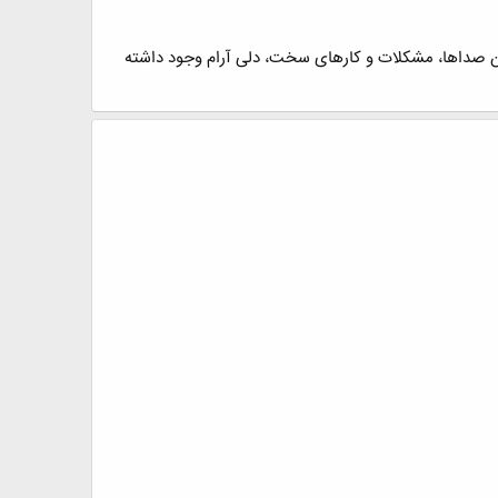
ﻥ ﺻﺪﺍها، مشکلات ﻭ ﮐﺎﺭهای ﺳﺨﺖ، ﺩﻟﯽ ﺁﺭﺍﻡ ﻭﺟﻮﺩ ﺩﺍﺷﺘﻪ