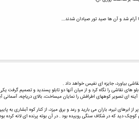
 آرام شد و آن ها صيد تور صيادان شدند...
ﻘﺎﺷﯽ ﺑﯿﺎﻭﺭﺩ، ﺟﺎﯾﺰﻩ ﺍﯼ ﻧﻔﯿﺲ ﺧﻮﺍﻫﺪ ﺩﺍﺩ .
 ﻫﺎﯼ ﻧﻘﺎﺷﯽ ﺭﺍ ﻧﮕﺎﻩ ﮐﺮﺩ ﻭ ﺍﺯ ﻣﯿﺎﻥ ﺁﻧﻬﺎ ﺩﻭ ﺗﺎﺑﻠﻮ ﭘﺴﻨﺪﯾﺪ ﻭ ﺗﺼﻤﯿﻢ ﮔﺮﻓﺖ ﯾﮑﯽ ﺍﺯ
ﺪ ﺁﯾﻨﻪ ﺍﯼ ﺗﺼﻮﯾﺮ ﮐﻮﻫﻬﺎﯼ ﺍﻃﺮﺍﻓﺶ ﺭﺍ ﻧﻤﺎﯾﺎﻥ ﻣﯿﺴﺎﺧﺖ، ﺑﺎﻻﯼ ﺩﺭﯾﺎﭼﻪ، ﺁﺳﻤﺎﻧﯽ ﺁﺑ
 ﺍﺯ ﺍﺑﺮﻫﺎﯼ ﺗﯿﺮﻩ، ﺑﺎﺭﺍﻥ ﻣﯽ ﺑﺎﺭﯾﺪ ﻭ ﺭﻋﺪ ﻭ ﺑﺮﻕ ﻣﯿﺰﺩ، ﺍﺯ ﮐﻨﺎﺭ ﮐﻮﻩ ﺁﺑﺸﺎﺭﯼ ﺑﻪ 
ﮐﻮﭼﮏ ﺩﯾﺪ ﮐﻪ ﺩﺭ ﺷﮑﺎﻑ ﺳﻨﮕﯽ ﺭﻭﯾﯿﺪﻩ ﺑﻮﺩ . ﺩﺭ ﺁﻥ ﺑﻮﺗﻪ ﭘﺮﻧﺪﻩ ﺍﯼ ﻻﻧﻪ ﮐﺮﺩﻩ ﺑﻮﺩ ﻭ