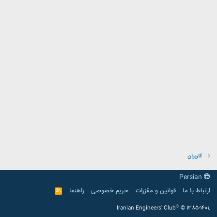
کاربران
Persian
ارتباط با ما
قوانین و مقرّرات
حریم خصوصی
راهنما
R
S
S
®
Iranian Engineers' Club
© 1385-1401.