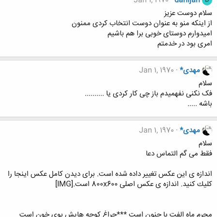
Jan 1, 1970
danijan
D
سلام دوست عزیز
از اینکه منو به عنوان دوست انتخاب کردی ممنون
امیدوارم دوستای خوبی برا هم باشیم
امری بود در خدمتم
مهدی*
Jan 1, 1970
سلام
فک نکنی نفهمیدم باز چی کار کردی یا ..........
باشه .....
مهدی*
Jan 1, 1970
سلام
فقط می گم التماس دعا
اندازه ی اين عكس تغيير داده شده است. برای ديدن كامل عكس اينجا را
كليك كنيد. اندازه ی عكس اصلی 800x600 است.[IMG]
محرم ماه الفت با جنون است ***چراغ کوچه هایش بوی خون است