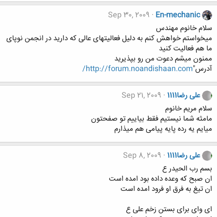
Sep 30, 2009
En-mechanic
سلام خانوم مهندس
میخواستم خواهش کنم به دلیل فعالیتهای عالی که دارید در انجمن نوپای
ما هم فعالیت کنید
ممنون میشم دعوت من رو بپذیرید
آدرس"
http://forum.noandishaan.com/
علی رضا1111
Sep 21, 2009
سلام مریم خانوم
مامثه شما نیستیم فقط بیاییم تو صفحتون
میایم یه رده پایه پیامی هم میذارم
علی رضا1111
Sep 8, 2009
بسم رب الحیدر ع
ان صبح که وعده داده بود امده است
ان تیغ به فرق او فرود امده است
ای وای برای بستن زخم علی ع