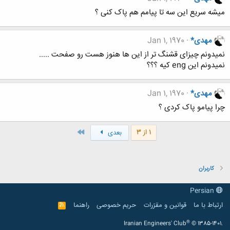
میشه سریع این سه تا پیامم هم پاک کنی ؟
مهدی*
Jan 1, 1970
نمیدونم چیزای قشنگ تر از این ها هنوز هست رو صفحت .....
نمیدونم این eng کیه ؟؟؟
مهدی*
Jan 1, 1970
چرا پیامو پاک کردی ؟
آخر
1 از 3
بعدی
کاربران
Persian
ارتباط با ما
قوانین و مقرّرات
حریم خصوصی
راهنما
R
S
S
®
Iranian Engineers' Club
© 1385-1401.