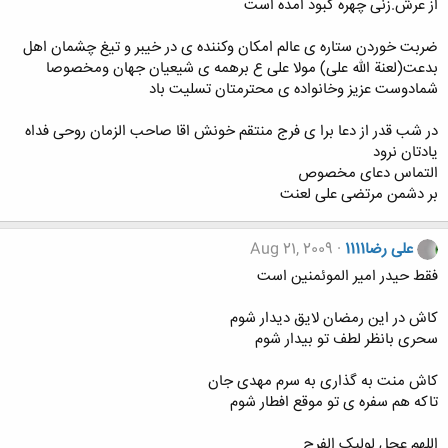
از عرش.زنی چهره کبود امده است
ضربت خوردن ستاره ی عالم امکان وکننده ی در خیبر و تیغ چشمان اهل
بدعت(لعنة الله علی) مولا علی ع برهمه ی شیعیان جهان ومخصوصا
شمادوست عزیز وخانواده ی محترمتان تسلیت باد
در شب قدر از دعا برا ی فرج منتقم خونش اقا صاحب الزمان روحی فداه
یادتان نرود
التماس دعای مخصوص
بر دشمن مرتضی علی لعنت
علی رضا1111
Aug 21, 2009
فقط حیدر امیر الموئمنین است
کاش در این رمضان لایق دیدار شوم
سحری بانظر لطف تو بیدار شوم
کاش منت به گذاری به سرم مهدی جان
تاکه هم سفره ی تو موقع افطار شوم
اللهم عجل لولیک الفرج