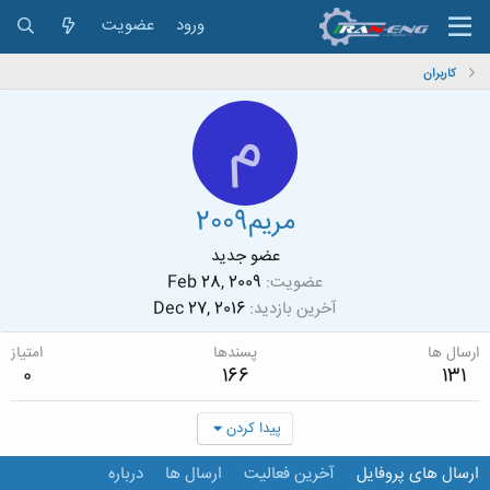
ورود
عضویت
کاربران
م
مریم2009
عضو جدید
عضویت
Feb 28, 2009
آخرین بازدید
Dec 27, 2016
ارسال ها
پسندها
امتیاز
0
166
131
پیدا کردن
ارسال های پروفایل
آخرین فعالیت
ارسال ها
درباره