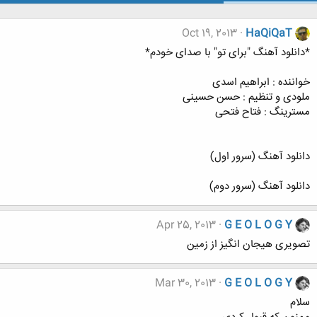
Oct 19, 2013
HaQiQaT
*دانلود آهنگ "برای تو" با صدای خودم*
خواننده : ابراهیم اسدی
ملودی و تنظیم : حسن حسینی
مسترینگ : فتاح فتحی
دانلود آهنگ (سرور اول)
دانلود آهنگ (سرور دوم)
Apr 25, 2013
G E O L O G Y
تصویری هیجان انگیز از زمین
Mar 30, 2013
G E O L O G Y
سلام