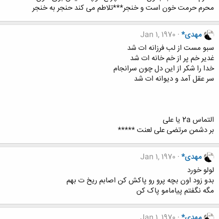
محرم حرمت خون است و خنجر***تلاطم می کند حنجر به خنجر
مهدی*
Jan 1, 1970
سبو مست از لب فرزانه ات شد
غدیر خم پر از خم خانه ات شد
خدا را شکر از این دل چون سرانجام
سر عقل آمد و دیوانه ات شد
التماس 2a یا علی
بر دشمن مرتضی علی لعنت *****
مهدی*
Jan 1, 1970
لولو خورد
بدو زود اون بچه پرو رو پاکش کن اصابم ریخ ت بهم
مگه نگفتم پیامامو پاک کن
مهدی*
Jan 1, 1970