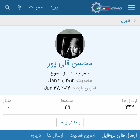
ورود
عضویت
کاربران
محسن قلی پور
عضو جدید
·
از
یاسوج
عضویت
Jan 30, 2012
آخرین بازدید
Jun 27, 2012
ارسال ها
پسندها
امتیاز
0
119
242
پیدا کردن
ارسال های پروفایل
آخرین فعالیت
ارسال ها
درباره