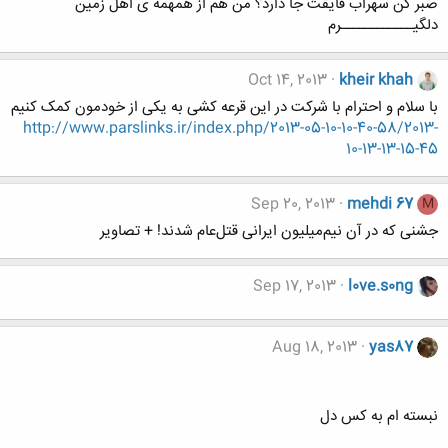
صبر کن سهراب قایقت جا دارد؟ من هم از همهمه ی اهل زمین
دلگیــــــــــــرم
Oct 14, 2013
kheir khah
با سلام و احترام با شرکت در این قرعه کشی به یکی از خودمون کمک کنیم
http://www.parslinks.ir/index.php/2013-05-10-10-40-58/2013-
10-13-13-15-45
Sep 20, 2013
mehdi 67
M
جشنی که در آن نیم‌میلیون ایرانی قتل‌عام شدند! + تصاویر
Sep 17, 2013
l0ve.s0ng
Aug 18, 2013
yas87
نبسته ام به کس دل