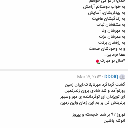
خدایا از تو می خواهم
به خواب دوستانم آرامش
به بیداریشان، آسایش
به زندگیشان عافیت
به عشقشان ثبات
به مهرشان وفا
به عمرشان عزت
به رزقشان برکت
و به وجودشان صحت
عطا فرمایی…
*سال نو مبارک
Mar 17, 2013
DDDIQ
گشت گرداگرد مهرتابناک،ایران زمین
روزنوآمد و شد شادی برون زندرکمین
ای تویزدان،ای توگرداننده ی مهر وسپهر
برترینش کن برایم این زمان واین زمین
نوروز 92 بر شما خجسته و پیروز
انوشه باشین