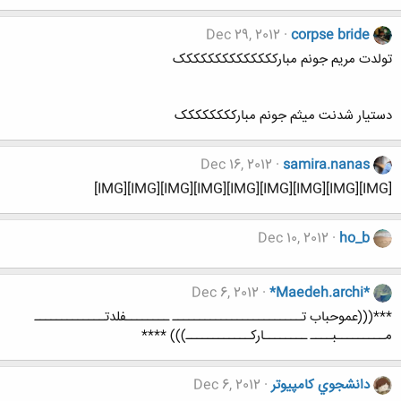
Dec 29, 2012
corpse bride
تولدت مریم جونم مبارکککککککککککککک
دستیار شدنت میثم جونم مبارکککککککک
Dec 16, 2012
samira.nanas
[IMG][IMG][IMG][IMG][IMG][IMG][IMG][IMG][IMG]
Dec 10, 2012
ho_b
Dec 6, 2012
*Maedeh.archi*
***(((عموحباب تــــــــــــــــــــــــ ــــــــفلدتـــــــــــــ
مـــــــــبــــ ــــــــارکــــــــــــ))) ****
دانشجوي كامپيوتر
Dec 6, 2012