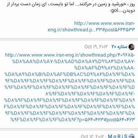
روز ، خورشید و زمین در حرکتند... اما تو بایست.، ای زمان دست بردار از
دویدن...:gol:
http://www.www.www.iran-
eng.ir/showthread.p...33#post5644533
ستاره 20
Oct 19, 2012
http://www.www.www.iran-eng.ir/showthread.php/409685-
%D8%AA%D8%A7-%D8%AD%D8%A7%D9%84%D8%A7-
%D8%AF%D9%82%D8%AA-
%DA%A9%D8%B1%D8%AF%DB%8C%D9%86%D8%9F%D8%
9F%D8%9F%D8%9F%D8%9F%D8%9F%D8%9F%D8%9F%D8
%9F%D8%9F%D8%9F%D8%9F%D8%9F%D8%9F%D8%9F%D
8%9F%D8%9F%D8%9F%D8%9F%D8%9F-
%D8%9F%D8%9F%D8%9F%D8%9F%D8%9F%D8%9F%D8%9
F%D8%9F%D8%9F%D8%9F%D8%9F%D8%9F%D8%9F%D8%
9F%D8%9F%D8%9F%D8%9F%D8%9F%D8%9F%D8%9F%D8
%9F%D8%9F%D8%9F%D8%9F?p=5640423#post5640423
Oct 12, 2012
M o R i S