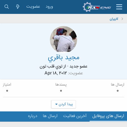
ورود
عضویت
کاربران
مجيد باقري
عضو جدید
·
از
توي قلب تون
عضویت
Apr 18, 2012
ارسال ها
پسندها
امتیاز
0
0
0
پیدا کردن
ارسال های پروفایل
آخرین فعالیت
ارسال ها
درباره