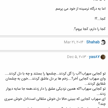
اما به درگاه نرسیده از خود می پرسم
کجا...؟!
کجا را دارم٫ کجا بروم؟.
Mar 21, 2014
Shahab
Dec 5, 2013
yas87
تو کجایی سهراب؟آب را گل کردند...چشمها را بستند و چه با دل کردند....
وای سهراب کجایی آخر؟....زخم ها بر دل عاشق کردند....خون به چشمان
شقایق کردند...
تو کجایی سهراب؟که همین نزدیکی عشق را دار زدند،همه جا سایه دیوار
زدند...
ای سهراب کجایی که ببینی حالا دل خوش مثقالی است!دل خوش سیری
چند؟