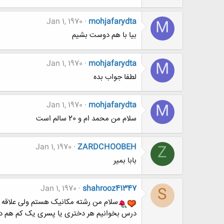
Jan 1, 1970
mohjafarydta
M
بیا با هم دوست بشیم
Jan 1, 1970
mohjafarydta
M
لطفا جواب بده
Jan 1, 1970
mohjafarydta
M
سلام من محمد ام و 20 سالم است
Jan 1, 1970
ZARDCHOOBEH
Z
بابا بمیر
Jan 1, 1970
shahrooz41347
S
سلام من رشته مکانیک هستم ولی علاقه زی
درس بخوانیم هر دختری یا پسری یک کم هم دوست داره عشق باز