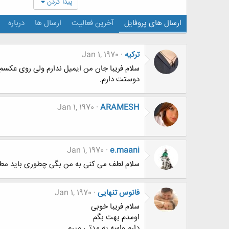
پیدا کردن
ارسال های پروفایل
آخرین فعالیت
ارسال ها
درباره
ترکیه
Jan 1, 1970
سلام فریبا جان من ایمیل ندارم ولی روی عک
دوستت دارم.
Jan 1, 1970
ARAMESH
Jan 1, 1970
e.maani
سلام لطف می کنی به من بگی چطوری باید مطل
فانوس تنهایی
Jan 1, 1970
سلام فریبا خوبی
اومدم بهت بگم
دارم واسه یه مدتی میرم