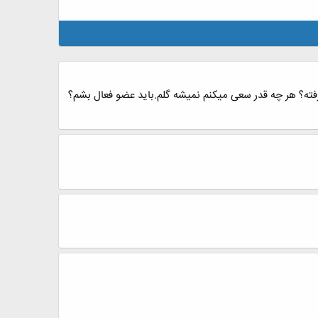
ه؟ هر چه قدر سعی میکنم نمیشه گلم.باید عضو فعال بشم؟