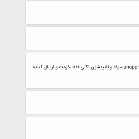
زورویی این یه قسمت جدیده که اضافه کردن ..بایدپیام هارو انتخاب کنی بعد aprove کنیشون تا همه بتونن ببینن اگه unapproveبمونه و تاییدشون نکنی فقط خودت و ارسال کننده