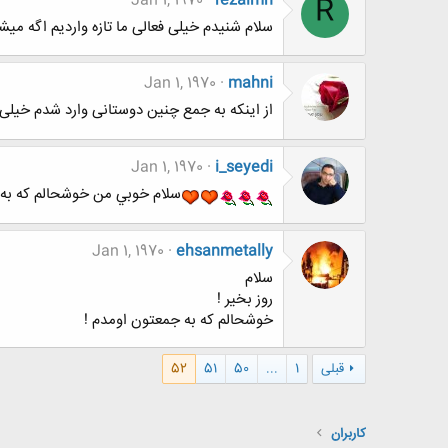
Jan 1, 1970
rezaimn
R
سلام شنیدم خیلی فعالی ما تازه واردیم اگه میشه
Jan 1, 1970
mahni
از اینکه به جمع چنین دوستانی وارد شدم خیل
Jan 1, 1970
i_seyedi
سلام خوبي من خوشحالم که به
Jan 1, 1970
ehsanmetally
سلام
روز بخیر !
خوشحالم که به جمعتون اومدم !
قبلی
1
...
50
51
52
کاربران