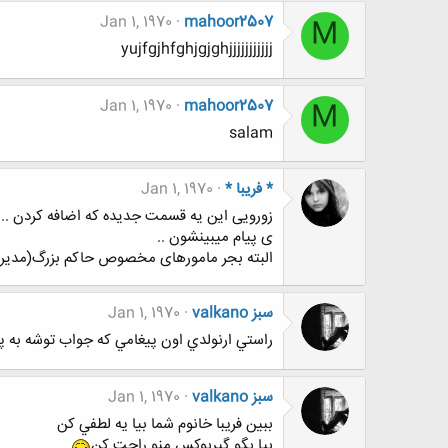
Jan 1, 1970
mahoor2507
M
yujfgjhfghjgjghjjjjjjjjjjj
Jan 1, 1970
mahoor2507
M
salam
* فریبا *
Jan 1, 1970
ی پیام میبینشون ..
البته بجر مامورهای مخصوص حاکم بزرگ(مدیرا
valkano سبز
Jan 1, 1970
راستي ارنولدي اون پيغامي كه جواب توشه به پا
valkano سبز
Jan 1, 1970
ببين فريبا خانوم شما بيا يه لطفي كن
بيا بگو گيربوكس منو راحت كن