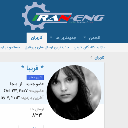
انجمن
جدیدترین‌ها
کاربران
بازدید کنندگان کنونی
جدیدترین ارسال های پروفایل
جستجو در ارس
کاربران
* فریبا *
کاربر ممتاز
عضو جدید
·
از
اینجا
عضویت
Oct 23, 2007
آخرین بازدید
ay 7, 2013
ارسال ها
833