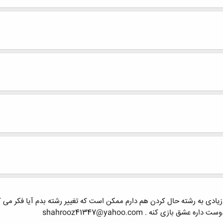
ادی به رشته حال کردن هم دارم ممکن است که تغییر رشته بدم آیا فکر می ک
ی کنه . shahrooz41347@yahoo.com