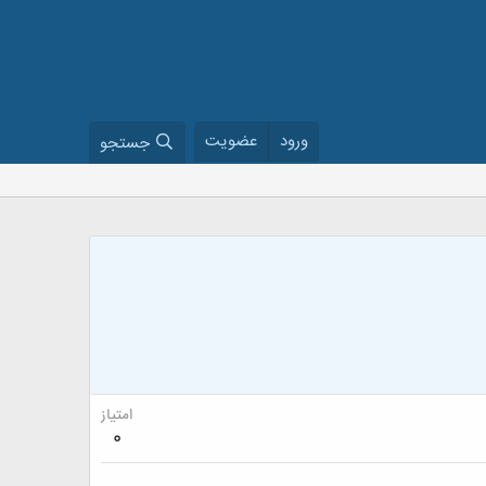
ورود
عضویت
جستجو
امتیاز
0