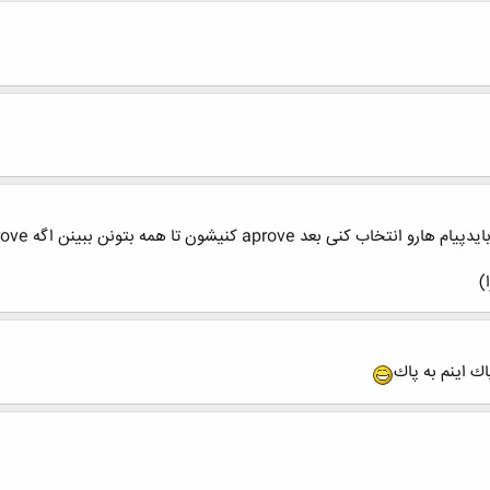
)
ك اينم به پاك