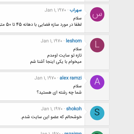
سهراب
Jan 1, 1970
س
سلام
لطفا در مورد سازه فضایی با دهانه 45 تا 50 متر اگر دتایلی دارین برای من ارسال فرمایید
Jan 1, 1970
leshom
L
سلام
تازه تو سایت اومدم
میخوام با یکی اینجا آشنا شم
Jan 1, 1970
alex ramzi
A
سلام
شما چه رشته ای هستید؟
Jan 1, 1970
shokoh
S
خوشحالم که عضو این سایت شدم.